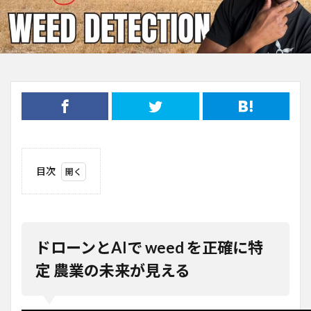
目次
1
ドロ
ーン
とAI
で
ドローンとAIで weed を正確に特
weed
を正
定 農業の未来が見える
確に
特定
農業