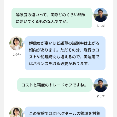
ンで
weed
を検
解像度の違いって、実際どのくらい結果
出す
に効いてくるものなんですか。
るに
よしだ
はど
のく
らい
の解
解像度が高いほど雑草の識別率は上がる
像度
傾向があります。ただその分、飛行のコ
が必
しらい
要で
ストや処理時間も増えるので、実運用で
す
はバランスを取る必要があります。
か？
6.2
Q. こ
の技
コストと精度のトレードオフですね。
術で
除草
よしだ
のコ
スト
はど
れく
この実験では31ヘクタールの領域を対象
らい