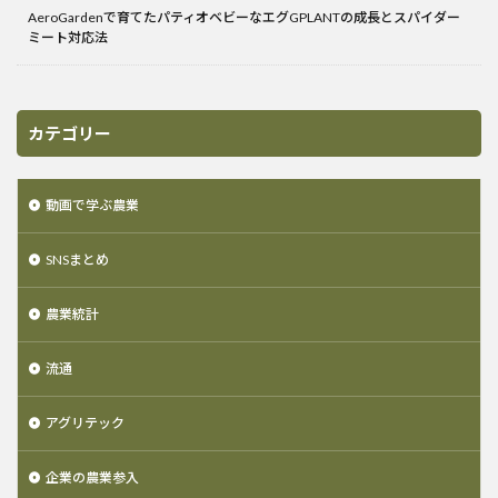
AeroGardenで育てたパティオベビーなエグGPLANTの成長とスパイダー
ミート対応法
カテゴリー
動画で学ぶ農業
SNSまとめ
農業統計
流通
アグリテック
企業の農業参入