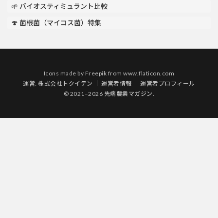
🌱 バイオスティミュラント比較
🍄 菌根菌（マイコス菌）特集
Icons made by
Freepik
from
www.flaticon.com
運営:
株式会社トクイテン
｜
運営者情報
｜
運営者プロフィール
© 2021–2026 先端農業マガジン.