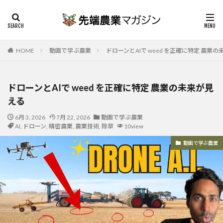
HOME
動画で学ぶ農業
ドローンとAIで weed を正確に特定 農業
ドローンとAIで weed を正確に特定 農業の未来が見
える
6月 3, 2026
7月 22, 2026
動画で学ぶ農業
AI
,
ドローン
,
精密農業
,
農業技術
,
除草
10view
動画で学ぶ農業