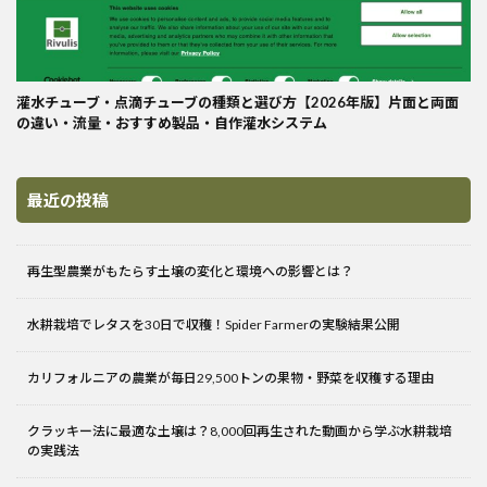
灌水チューブ・点滴チューブの種類と選び方【2026年版】片面と両面
の違い・流量・おすすめ製品・自作灌水システム
最近の投稿
再生型農業がもたらす土壌の変化と環境への影響とは？
水耕栽培でレタスを30日で収穫！Spider Farmerの実験結果公開
カリフォルニアの農業が毎日29,500トンの果物・野菜を収穫する理由
クラッキー法に最適な土壌は？8,000回再生された動画から学ぶ水耕栽培
の実践法