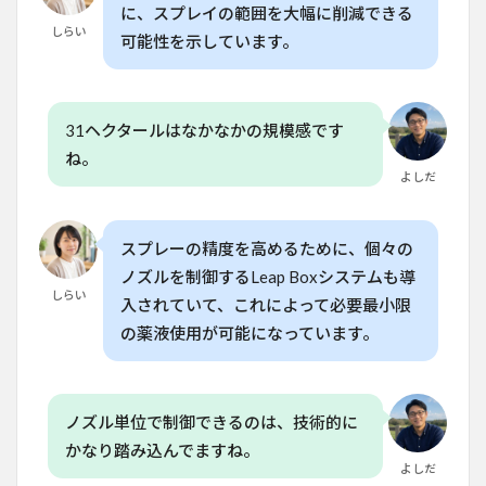
に、スプレイの範囲を大幅に削減できる
削減
しらい
でき
可能性を示しています。
ます
か？
6.3
31ヘクタールはなかなかの規模感です
Q. 家
庭菜
ね。
園で
よしだ
ドロ
ーン
を使
スプレーの精度を高めるために、個々の
うに
はど
ノズルを制御するLeap Boxシステムも導
のよ
しらい
入されていて、これによって必要最小限
うな
準備
の薬液使用が可能になっています。
が必
要で
す
か？
ノズル単位で制御できるのは、技術的に
6.4
かなり踏み込んでますね。
Q. 除
よしだ
草の