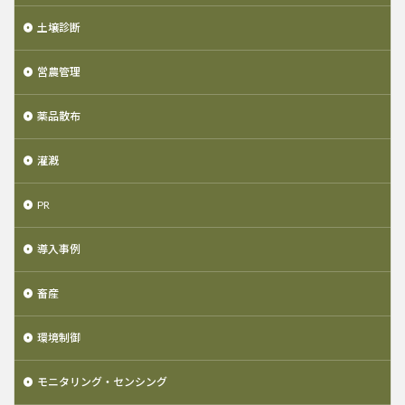
土壌診断
営農管理
薬品散布
灌漑
PR
導入事例
畜産
環境制御
モニタリング・センシング