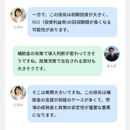
精度
はど
一方で、この技術は初期投資が大きく、
のく
らい
ROI（投資利益率)の回収期間が長くなる
のレ
しらい
可能性があります。
ベル
です
か？
6.5
補助金の有無で導入判断が変わってきそ
Q. こ
うですね。政策次第で左右される部分も
の技
術は
よしだ
大きそうです。
日本
で導
入で
きる
そこは実際大きいですね。この技術は補
ので
しょ
助金の支援が前提のケースが多くて、市
う
しらい
場の成熟度と政策の安定性が重要な要素
か？
になります。