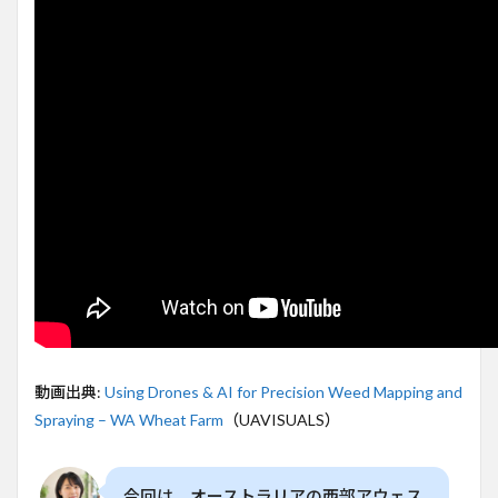
の未
来が
見え
る
2
ドロ
ーン
とAI
で
weed
を正
確に
マッ
ピン
グ
3
除草
の精
動画出典:
Using Drones & AI for Precision Weed Mapping and
度と
Spraying – WA Wheat Farm
（UAVISUALS）
コス
ト削
減の
可能
今回は、オーストラリアの西部アウェス