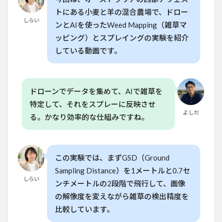
性
トにある小麦と羊の混合農場で、ドロー
4
しらい
ンとAIを使ったWeed Mapping（雑草マ
家庭
菜園
ッピング）とスプレイングの実験を紹介
でも
している動画です。
応用
可能
か？
5
ドローンでデータを集めて、AIで雑草を
今後
特定して、それをスプレーに反映させ
の技
よしだ
術の
る。かなり効率的な仕組みですね。
進化
と期
待
この実験では、まずGSD（Ground
6
よ
くある質
Sampling Distance）を1メートルと0.7セ
問
しらい
ンチメートルの2段階で飛行して、画像
（FAQ）
の解像度を変えながら雑草の検出精度を
6.1
比較しています。
Q. ド
ロー