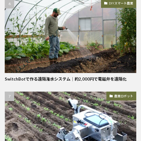
DIYスマート農業
SwitchBotで作る遠隔潅水システム｜約2,000円で電磁弁を遠隔化
農業ロボット