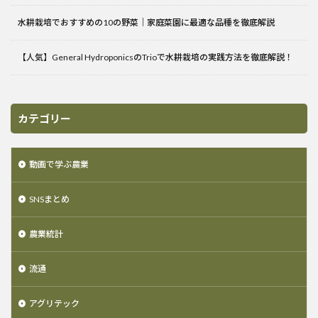
水耕栽培でおすすめの10の野菜｜家庭菜園に最適な品種を徹底解説
【人気】General HydroponicsのTrioで水耕栽培の実践方法を徹底解説！
カテゴリー
動画で学ぶ農業
SNSまとめ
農業統計
流通
アグリテック