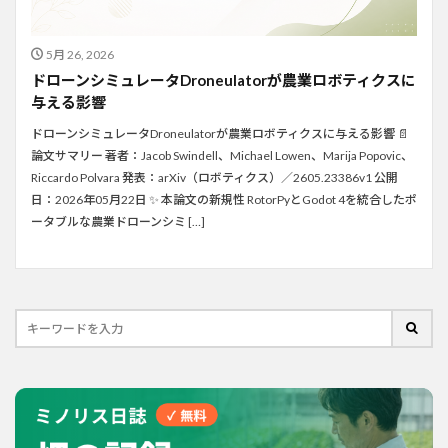
5月 26, 2026
ドローンシミュレータDroneulatorが農業ロボティクスに
与える影響
ドローンシミュレータDroneulatorが農業ロボティクスに与える影響 📄
論文サマリー 著者：Jacob Swindell、Michael Lowen、Marija Popovic、
Riccardo Polvara 発表：arXiv（ロボティクス）／2605.23386v1 公開
日：2026年05月22日 ✨ 本論文の新規性 RotorPyとGodot 4を統合したポ
ータブルな農業ドローンシミ […]