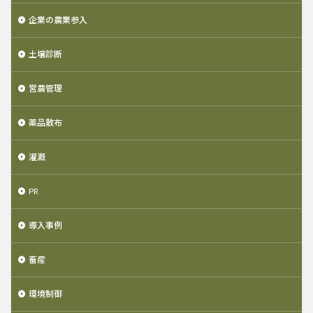
企業の農業参入
土壌診断
営農管理
薬品散布
灌漑
PR
導入事例
畜産
環境制御