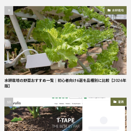
水耕栽培
水耕栽培の野菜おすすめ一覧｜初心者向け6選を品種別に比較【2026年
版】
灌漑