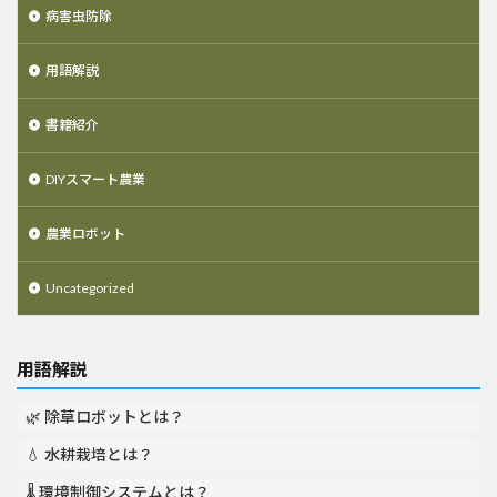
病害虫防除
用語解説
書籍紹介
DIYスマート農業
農業ロボット
Uncategorized
用語解説
🌿 除草ロボットとは？
💧 水耕栽培とは？
🌡️ 環境制御システムとは？