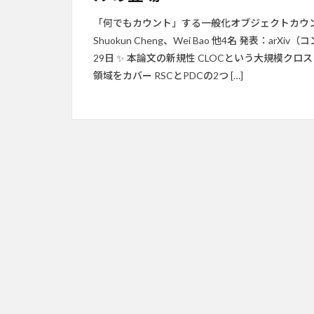
「何でもカウント」する一般化オブジェクトカウンティン
Shuokun Cheng、Wei Bao 他4名 発表：arX
29日 ✨ 本論文の新規性 CLOCという大規模
領域をカバー RSCとPDCの2つ […]