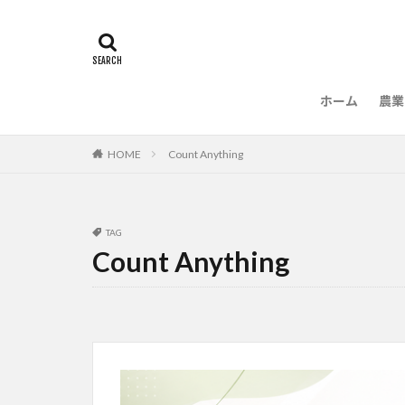
ホーム
農業
農
HOME
Count Anything
TAG
Count Anything