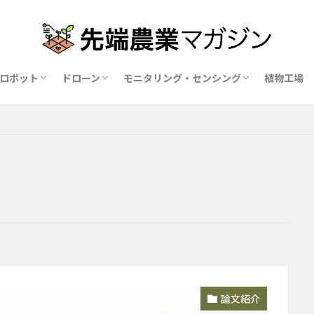
ロボット
ドローン
モニタリング・センシング
植物工場
業ロボットメーカー比較15社
ドローン農薬散布の代行業者比較
ハウス用遮光剤・遮熱剤の比較
農業用環境制御システム比較
論文紹介