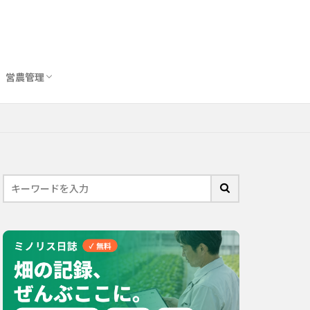
営農管理
圃場管理アプリおすすめ10選
農業用トイレ比較
バイオスティミュラント完全ガイド