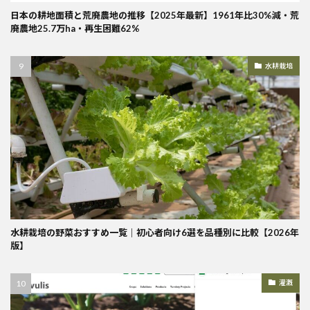
日本の耕地面積と荒廃農地の推移【2025年最新】1961年比30%減・荒
廃農地25.7万ha・再生困難62%
水耕栽培
水耕栽培の野菜おすすめ一覧｜初心者向け6選を品種別に比較【2026年
版】
灌漑