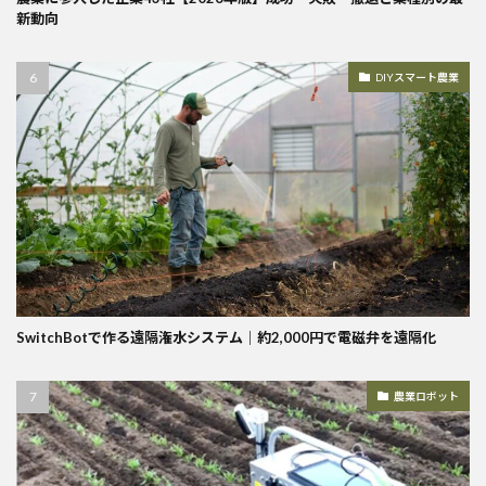
新動向
DIYスマート農業
SwitchBotで作る遠隔潅水システム｜約2,000円で電磁弁を遠隔化
農業ロボット