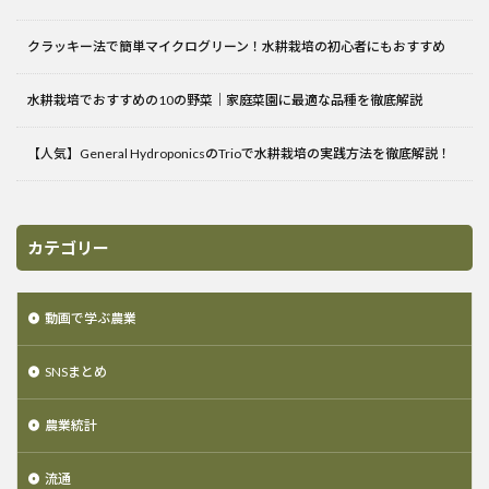
クラッキー法で簡単マイクログリーン！水耕栽培の初心者にもおすすめ
水耕栽培でおすすめの10の野菜｜家庭菜園に最適な品種を徹底解説
【人気】General HydroponicsのTrioで水耕栽培の実践方法を徹底解説！
カテゴリー
動画で学ぶ農業
SNSまとめ
農業統計
流通