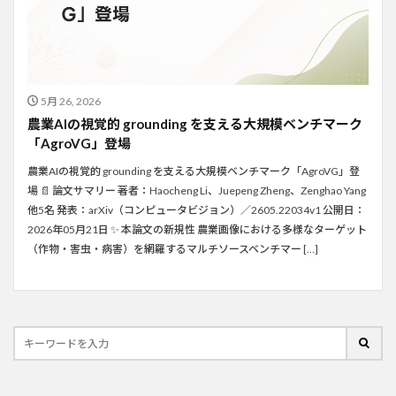
5月 26, 2026
農業AIの視覚的 grounding を支える大規模ベンチマーク
「AgroVG」登場
農業AIの視覚的 grounding を支える大規模ベンチマーク「AgroVG」登
場 📄 論文サマリー 著者：Haocheng Li、Juepeng Zheng、Zenghao Yang
他5名 発表：arXiv（コンピュータビジョン）／2605.22034v1 公開日：
2026年05月21日 ✨ 本論文の新規性 農業画像における多様なターゲット
（作物・害虫・病害）を網羅するマルチソースベンチマー […]