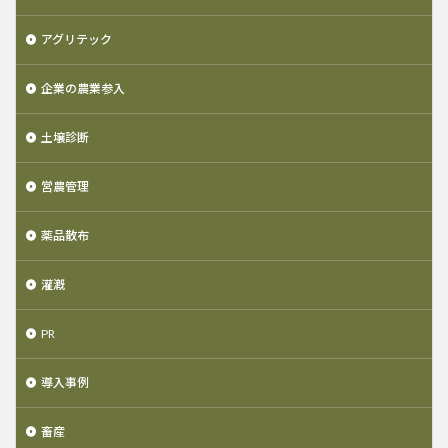
アグリテック
企業の農業参入
土壌診断
営農管理
薬品散布
灌漑
PR
導入事例
畜産