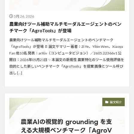
5月 26, 2026
農業向けツール補助マルチモーダルエージェントのベン
チマーク「AgroTools」が登場
農業向けツール補助マルチモーダルエージェントのベンチマーク
「AgroTools」が登場 📄 論文サマリー 著者：Zi Ye、Yibin Wen、Xiaoya
Fan 他10名 発表：arXiv（コンピュータビジョン）／2605.22366v1 公
開日：2026年05月21日 ✨ 本論文の新規性 農業特化のツール使用評価を
目的とした新しいベンチマーク「AgroTools」を提案 画像とツール呼び
出し […]
論文紹介