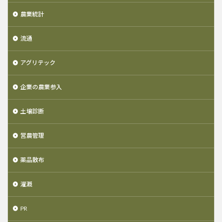
農業統計
流通
アグリテック
企業の農業参入
土壌診断
営農管理
薬品散布
灌漑
PR