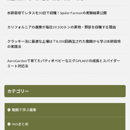
水耕栽培でレタスを30日で収穫！Spider Farmerの実験結果公開
カリフォルニアの農業が毎日29,500トンの果物・野菜を収穫する理由
クラッキー法に最適な土壌は？8,000回再生された動画から学ぶ水耕栽培
の実践法
AeroGardenで育てたパティオベビーなエグGPLANTの成長とスパイダー
ミート対応法
カテゴリー
動画で学ぶ農業
SNSまとめ