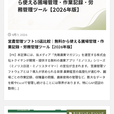
4月 5, 2026
営農管理ソフト10選比較｜無料から使える圃場管理・作
業記録・労務管理ツール【2026年版】
【PR】本記事には、当メディア「先端農業マガジン」を運営する株式会
社トクイテンが開発・提供する無料の農業アプリ「ミノリス」シリーズ
（ミノリス日誌・ミノリスタイマー）の宣伝が含まれます。 営農管理ソ
フトウェアとは？導入が求められる背景 農業経営の高度化が進む中、圃
場ごとの作業記録、収穫量の把握、農薬使用の管理など、膨大なデータ
を紙やExcelで管理し続けることには限界があります。特にGAP認証の
取得 […]
モニタリング・センシング