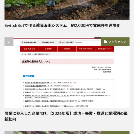
SwitchBotで作る遠隔潅水システム｜約2,000円で電磁弁を遠隔化
アグリテック
農業に参入した企業43社【2026年版】成功・失敗・撤退と業種別の最
新動向