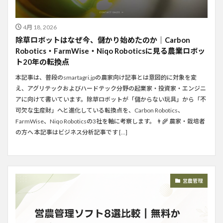
4月 18, 2026
除草ロボットはなぜ今、儲かり始めたのか｜Carbon
Robotics・FarmWise・Niqo Roboticsに見る農業ロボッ
ト20年の転換点
本記事は、普段のsmartagri.jpの農家向け記事とは意図的に対象を変
え、アグリテックおよびハードテック分野の起業家・投資家・エンジニ
アに向けて書いています。除草ロボットが「儲からない玩具」から「不
可欠な生産財」へと進化している転換点を、Carbon Robotics、
FarmWise、Niqo Roboticsの3社を軸に考察します。 👨‍🌾 農家・栽培者
の方へ 本記事はビジネス分析記事です […]
営農管理