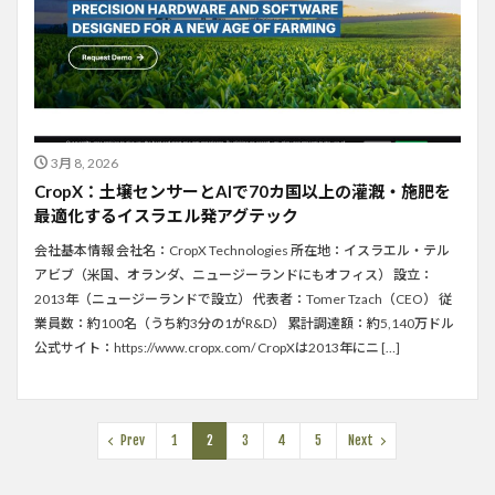
3月 8, 2026
CropX：土壌センサーとAIで70カ国以上の灌漑・施肥を
最適化するイスラエル発アグテック
会社基本情報 会社名：CropX Technologies 所在地：イスラエル・テル
アビブ（米国、オランダ、ニュージーランドにもオフィス） 設立：
2013年（ニュージーランドで設立） 代表者：Tomer Tzach（CEO） 従
業員数：約100名（うち約3分の1がR&D） 累計調達額：約5,140万ドル
公式サイト：https://www.cropx.com/ CropXは2013年にニ […]
Prev
1
2
3
4
5
Next