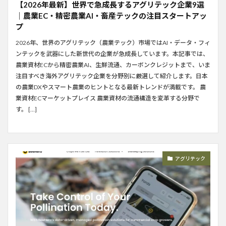
【2026年最新】世界で急成長するアグリテック企業9選
｜農業EC・精密農業AI・畜産テックの注目スタートアッ
プ
2026年、世界のアグリテック（農業テック）市場ではAI・データ・フィ
ンテックを武器にした新世代の企業が急成長しています。本記事では、
農業資材ECから精密農業AI、生鮮流通、カーボンクレジットまで、いま
注目すべき海外アグリテック企業を分野別に厳選して紹介します。日本
の農業DXやスマート農業のヒントとなる最新トレンドが満載です。 農
業資材ECマーケットプレイス 農業資材の流通構造を変革する分野で
す。 […]
アグリテック