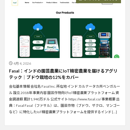
4月 4, 2026
Fasal：インドの園芸農業にIoT精密農業を届けるアグリ
テック｜ブドウ栽培の12%をカバー
会社基本情報 会社名 Fasal Inc. 所在地 インド カルナータカ州ベンガルー
ル 設立 2018年 事業内容 園芸作物向けIoT精密農業プラットフォーム 資
金調達額 累計1,940万ドル 公式サイト https://www.fasal.co/ 事業概要 出
典：Fasal Fasal（ファサル）は、園芸作物（ブドウ、ザクロ、マンゴー
など）に特化したIoT精密農業プラットフォームを提供するインド […]