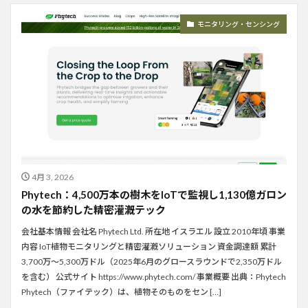
モニタリング・センシング
4月 3, 2026
Phytech：4,500万本の樹木をIoTで監視し1,130億ガロン
の水を節約した精密灌漑テック
会社基本情報 会社名 Phytech Ltd. 所在地 イスラエル 設立 2010年頃 事業
内容 IoT植物モニタリングと精密灌漑ソリューション 資金調達額 累計
3,700万〜5,300万ドル（2025年6月のグロースラウンドで2,350万ドル
を含む） 公式サイト https://www.phytech.com/ 事業概要 出典：Phytech
Phytech（ファイテック）は、植物そのものをセン […]