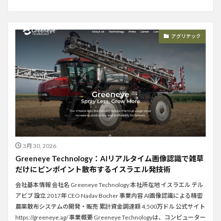
アグリテック
3月 30, 2026
Greeneye Technology：AIリアルタイム画像認識で雑草
だけにピンポイント散布するイスラエル発技術
会社基本情報 会社名 Greeneye Technology 本社所在地 イスラエル テル
アビブ 設立 2017年 CEO Nadav Bocher 事業内容 AI画像認識による精密
農薬散布システムの開発・販売 累計資金調達額 4,500万ドル 公式サイト
https://greeneye.ag/ 事業概要 Greeneye Technologyは、コンピューター