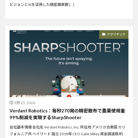
ビジョンとAIを活用した精密農薬散 […]
アグリテック
3月 25, 2026
Verdant Robotics：毎秒270発の精密散布で農薬使用量
99%削減を実現するSharpShooter
会社基本情報 会社名 Verdant Robotics, Inc. 所在地 アメリカ合衆国 カリ
フォルニア州 ヘイワード 設立 2018年 CEO Gabe Sibley 資金調達額 約