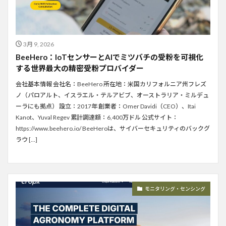
3月 9, 2026
BeeHero：IoTセンサーとAIでミツバチの受粉を可視化
する世界最大の精密受粉プロバイダー
会社基本情報 会社名：BeeHero 所在地：米国カリフォルニア州フレズ
ノ（パロアルト、イスラエル・テルアビブ、オーストラリア・ミルデュ
ーラにも拠点） 設立：2017年 創業者：Omer Davidi（CEO）、Itai
Kanot、Yuval Regev 累計調達額：6,400万ドル 公式サイト：
https://www.beehero.io/ BeeHeroは、サイバーセキュリティのバックグ
ラウ […]
モニタリング・センシング