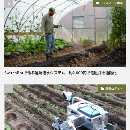
DIYスマート農業
SwitchBotで作る遠隔潅水システム｜約2,000円で電磁弁を遠隔化
農業ロボット