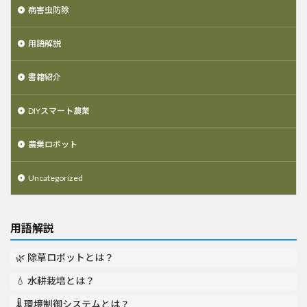
病害虫防除
用語解説
書籍紹介
DIYスマート農業
農業ロボット
Uncategorized
用語解説
🌿 除草ロボットとは？
💧 水耕栽培とは？
🌡️ 環境制御システムとは？