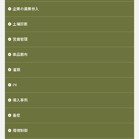
企業の農業参入
土壌診断
営農管理
薬品散布
灌漑
PR
導入事例
畜産
環境制御