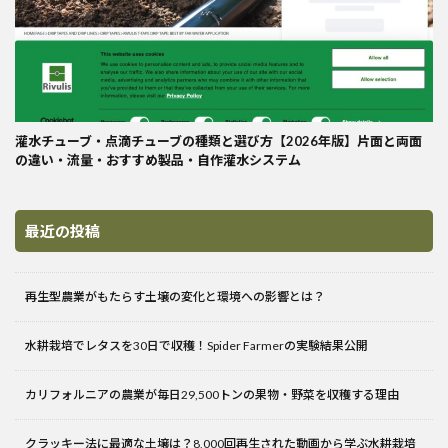
灌水チューブ・点滴チューブの種類と選び方【2026年版】片面と両面
の違い・流量・おすすめ製品・自作灌水システム
最近の投稿
再生型農業がもたらす土壌の変化と環境への影響とは？
水耕栽培でレタスを30日で収穫！Spider Farmerの実験結果公開
カリフォルニアの農業が毎日29,500トンの果物・野菜を収穫する理由
クラッキー法に最適な土壌は？8,000回再生された動画から学ぶ水耕栽培