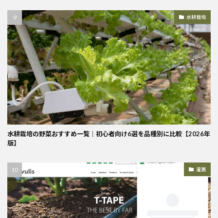
水耕栽培
水耕栽培の野菜おすすめ一覧｜初心者向け6選を品種別に比較【2026年
版】
灌漑