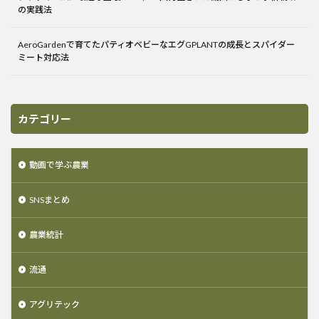
の実践法
AeroGardenで育てたパティオベビーなエグGPLANTの成長とスパイダー
ミート対応法
カテゴリー
動画で学ぶ農業
SNSまとめ
農業統計
流通
アグリテック