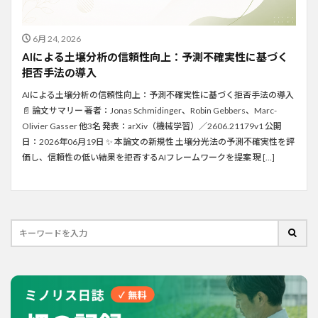
6月 24, 2026
AIによる土壌分析の信頼性向上：予測不確実性に基づく
拒否手法の導入
AIによる土壌分析の信頼性向上：予測不確実性に基づく拒否手法の導入
📄 論文サマリー 著者：Jonas Schmidinger、Robin Gebbers、Marc-
Olivier Gasser 他3名 発表：arXiv（機械学習）／2606.21179v1 公開
日：2026年06月19日 ✨ 本論文の新規性 土壌分光法の予測不確実性を評
価し、信頼性の低い結果を拒否するAIフレームワークを提案 現 […]