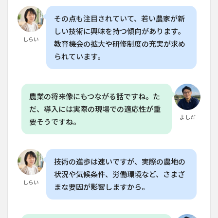
用が
かか
その点も注目されていて、若い農家が新
りま
しい技術に興味を持つ傾向があります。
す
しらい
か？
教育機会の拡大や研修制度の充実が求め
られています。
6.4
Q. AI
ロボ
ット
は農
農業の将来像にもつながる話ですね。た
家を
だ、導入には実際の現場での適応性が重
置き
よしだ
換え
要そうですね。
るも
ので
す
か？
技術の進歩は速いですが、実際の農地の
6.5
状況や気候条件、労働環境など、さまざ
Q. 日
しらい
まな要因が影響しますから。
本の
農業
でAI
ロボ