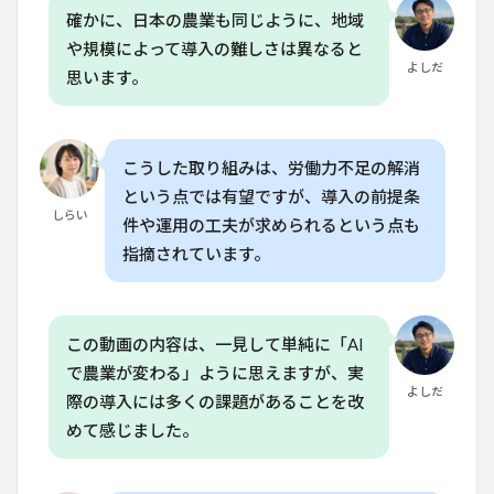
ット
確かに、日本の農業も同じように、地域
が導
や規模によって導入の難しさは異なると
入さ
よしだ
れる
思います。
際の
最大
の課
題は
こうした取り組みは、労働力不足の解消
何で
す
という点では有望ですが、導入の前提条
か？
しらい
件や運用の工夫が求められるという点も
指摘されています。
この動画の内容は、一見して単純に「AI
で農業が変わる」ように思えますが、実
よしだ
際の導入には多くの課題があることを改
めて感じました。