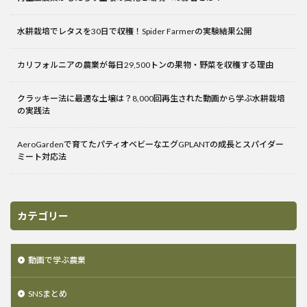
水耕栽培でレタスを30日で収穫！Spider Farmerの実験結果公開
カリフォルニアの農業が毎日29,500トンの果物・野菜を収穫する理由
クラッキー法に最適な土壌は？8,000回再生された動画から学ぶ水耕栽培
の実践法
AeroGardenで育てたパティオベビーなエグGPLANTの成長とスパイダー
ミート対応法
カテゴリー
動画で学ぶ農業
SNSまとめ