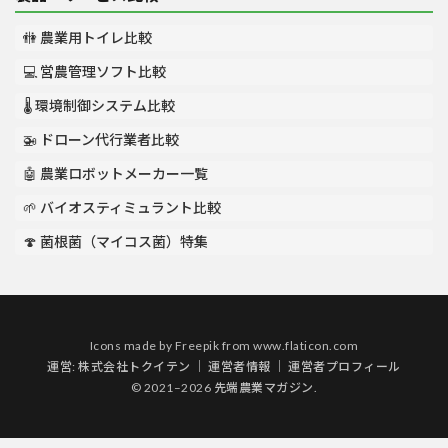
🚻 農業用トイレ比較
💻 営農管理ソフト比較
🌡️ 環境制御システム比較
🚁 ドローン代行業者比較
🤖 農業ロボットメーカー一覧
🌱 バイオスティミュラント比較
🍄 菌根菌（マイコス菌）特集
Icons made by
Freepik
from
www.flaticon.com
運営:
株式会社トクイテン
｜
運営者情報
｜
運営者プロフィール
© 2021–2026 先端農業マガジン.