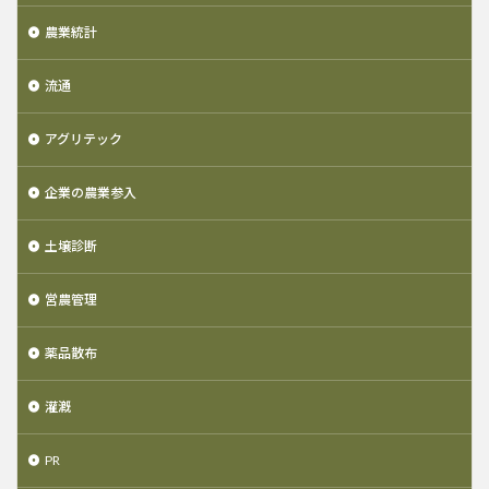
農業統計
流通
アグリテック
企業の農業参入
土壌診断
営農管理
薬品散布
灌漑
PR