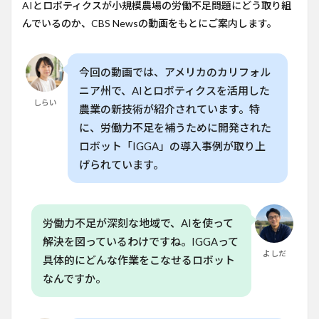
ロボ
AIとロボティクスが小規模農場の労働不足問題にどう取り組
ット
んでいるのか、CBS Newsの動画をもとにご案内します。
が農
業の
労働
を効
今回の動画では、アメリカのカリフォル
率化
ニア州で、AIとロボティクスを活用した
4
しらい
農業の新技術が紹介されています。特
AIロ
に、労働力不足を補うために開発された
ボッ
トは
ロボット「IGGA」の導入事例が取り上
農業
げられています。
の魅
力を
高め
る可
能性
労働力不足が深刻な地域で、AIを使って
解決を図っているわけですね。IGGAって
5
よしだ
日本
具体的にどんな作業をこなせるロボット
の農
なんですか。
業に
おけ
る導