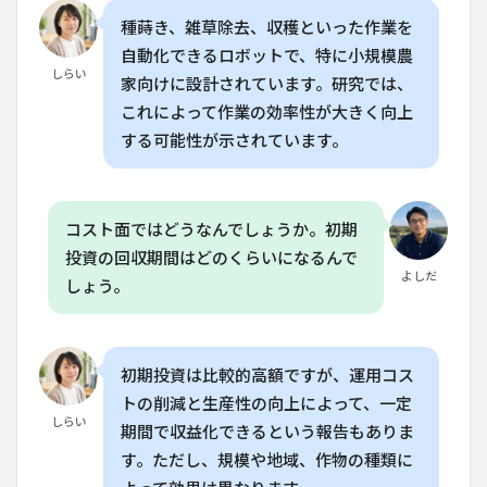
入の
可能
種蒔き、雑草除去、収穫といった作業を
性と
自動化できるロボットで、特に小規模農
支援
しらい
制度
家向けに設計されています。研究では、
これによって作業の効率性が大きく向上
6
よ
くある質
する可能性が示されています。
問
（FAQ）
6.1
コスト面ではどうなんでしょうか。初期
Q. AI
ロボ
投資の回収期間はどのくらいになるんで
ット
よしだ
しょう。
は農
業で
どの
よう
な作
初期投資は比較的高額ですが、運用コス
業を
トの削減と生産性の向上によって、一定
しま
しらい
す
期間で収益化できるという報告もありま
か？
す。ただし、規模や地域、作物の種類に
6.2