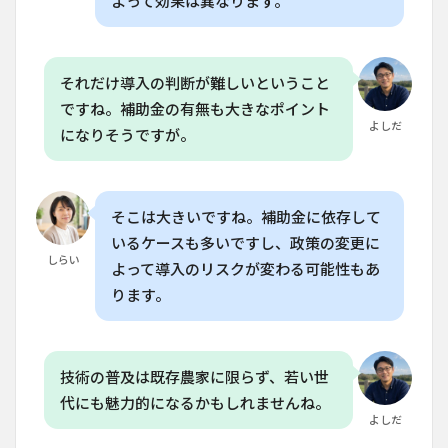
よって効果は異なります。
Q. 日
本の
農業
でAI
それだけ導入の判断が難しいということ
ロボ
ット
ですね。補助金の有無も大きなポイント
が導
よしだ
になりそうですが。
入さ
れる
のは
いつ
頃で
そこは大きいですね。補助金に依存して
す
いるケースも多いですし、政策の変更に
か？
しらい
よって導入のリスクが変わる可能性もあ
6.3
ります。
Q. AI
ロボ
ット
の導
入に
技術の普及は既存農家に限らず、若い世
はど
代にも魅力的になるかもしれませんね。
のく
よしだ
らい
の費