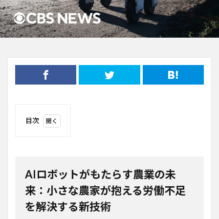
目次
1
AIロ
ボッ
トが
もた
AIロボットがもたらす農業の未
らす
農業
来：小さな農家が抱える労働不足
の未
を解決する新技術
来：
小さ