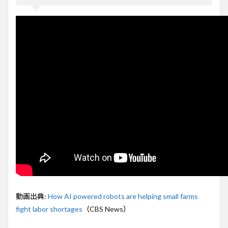
な農
家が
抱え
る労
働不
足を
解決
する
新技
術
2
労働
不足
が深
刻化
する
中、
AIロ
ボッ
トが
登場
動画出典:
How AI powered robots are helping small farms
fight labor shortages
（CBS News）
3
IGGA