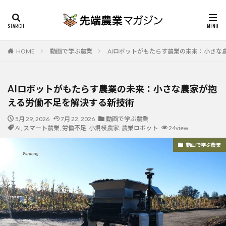
HOME
動画で学ぶ農業
AIロボットがもたらす農業の未来：小さな
AIロボットがもたらす農業の未来：小さな農家が抱
える労働不足を解決する新技術
5月 29, 2026
7月 22, 2026
動画で学ぶ農業
AI
,
スマート農業
,
労働不足
,
小規模農家
,
農業ロボット
24view
動画で学ぶ農業