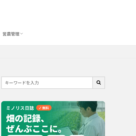
営農管理
圃場管理アプリおすすめ10選
農業用トイレ比較
バイオスティミュラント完全ガイド