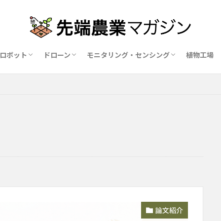
ロボット
ドローン
モニタリング・センシング
植物工場
業ロボットメーカー比較15社
ドローン農薬散布の代行業者比較
ハウス用遮光剤・遮熱剤の比較
農業用環境制御システム比較
論文紹介