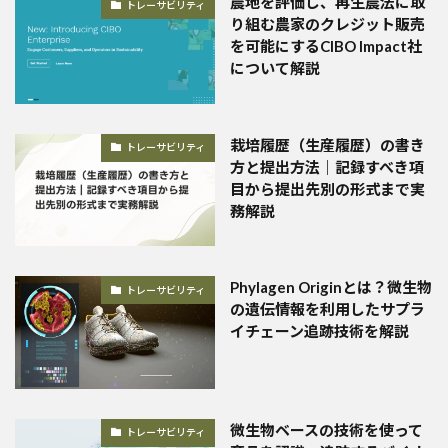
農地を評価し、再生農法に取
トレーサビリティ
り組む農家のクレジット販売
を可能にするCIBO Impact社
について解説
栽培履歴（生産履歴）の書き
トレーサビリティ
方と提出方法｜記録すべき項
目から提出先別の形式まで実
務解説
Phylagen Originとは？微生物
トレーサビリティ
の遺伝情報を利用したサプラ
イチェーン追跡技術を解説
微生物ベースの技術を使って
トレーサビリティ