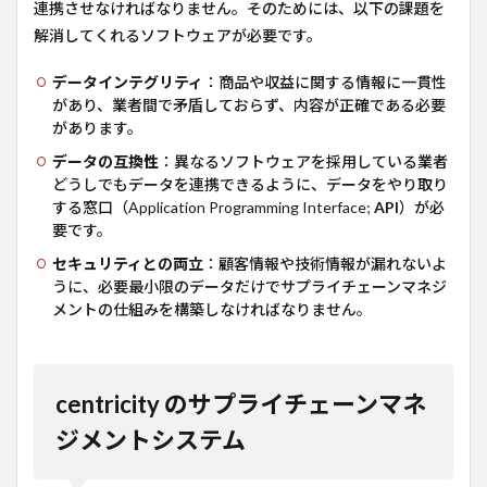
連携させなければなりません。そのためには、以下の課題を
3.3
解消してくれるソフトウェアが必要です。
各業
者の
データインテグリティ
：商品や収益に関する情報に一貫性
視点
で見
があり、業者間で矛盾しておらず、内容が正確である必要
たベ
があります。
ネフ
データの互換性
：異なるソフトウェアを採用している業者
ィッ
ト
どうしでもデータを連携できるように、データをやり取り
する窓口（Application Programming Interface;
API
）が必
4
要です。
まと
め
セキュリティとの両立
：顧客情報や技術情報が漏れないよ
うに、必要最小限のデータだけでサプライチェーンマネジ
5
メントの仕組みを構築しなければなりません。
URL
centricity のサプライチェーンマネ
ジメントシステム