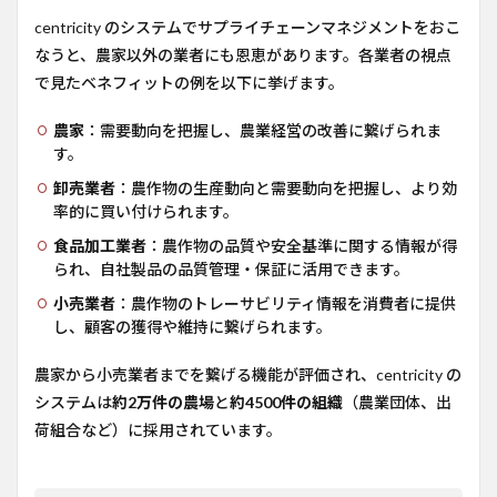
centricity のシステムでサプライチェーンマネジメントをおこ
なうと、農家以外の業者にも恩恵があります。各業者の視点
で見たベネフィットの例を以下に挙げます。
農家
：需要動向を把握し、農業経営の改善に繋げられま
す。
卸売業者
：農作物の生産動向と需要動向を把握し、より効
率的に買い付けられます。
食品加工業者
：農作物の品質や安全基準に関する情報が得
られ、自社製品の品質管理・保証に活用できます。
小売業者
：農作物のトレーサビリティ情報を消費者に提供
し、顧客の獲得や維持に繋げられます。
農家から小売業者までを繋げる機能が評価され、centricity の
システムは
約2万件の農場
と
約4500件の組織
（農業団体、出
荷組合など）に採用されています。