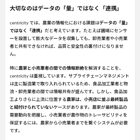
大切なのはデータの「量」ではなく「連携」
centricity では、農業の情報化における課題は
データの「量」
ではなく「連携」
だと考えています。たとえば圃場にセンサ
ーを設置して膨大なデータを収集しても、卸売業者や小売業
者と共有できなければ、品質と安全性の裏付けになりませ
ん。
特に
農家と小売業者の間での情報断絶
を解消することを、
centricity は重視しています。サプライチェーンマネジメント
は主に製造業で取り入れられているため、食品加工業者と物
流・卸売業者の間では情報共有が盛んです。しかし、食品加
工よりさらに上流に位置する
農家は、小売店に並ぶ最終製品
と紐付けられていない
ケースがあります。農家が最終製品の
需要動向を把握し、小売業者が農作物のトレーサビリティを
保証するには、農家から小売業者までを繋ぐシステムが必要
です。