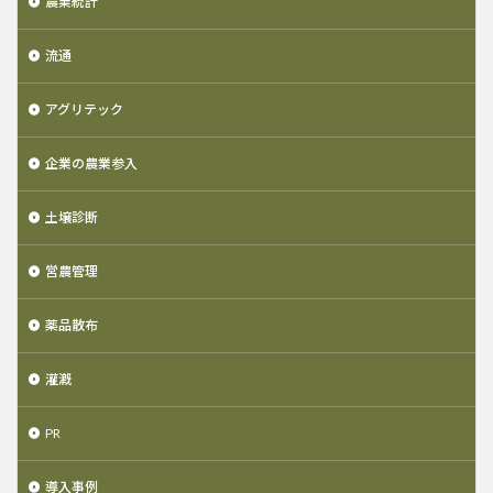
農業統計
流通
アグリテック
企業の農業参入
土壌診断
営農管理
薬品散布
灌漑
PR
導入事例