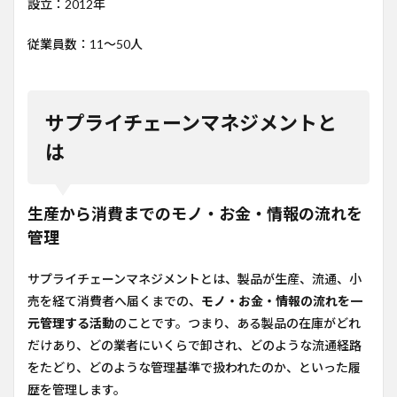
設立：2012年
2.1
生産
から
従業員数：11〜50人
消費
まで
のモ
ノ・
サプライチェーンマネジメントと
お
金・
は
情報
の流
れを
管理
生産から消費までのモノ・お金・情報の流れを
2.2
管理
業者
間の
サプライチェーンマネジメントとは、製品が生産、流通、小
情報
共有
売を経て消費者へ届くまでの、
モノ・お金・情報の流れを一
に伴
元管理する活動
のことです。つまり、ある製品の在庫がどれ
う課
題
だけあり、どの業者にいくらで卸され、どのような流通経路
をたどり、どのような管理基準で扱われたのか、といった履
3
歴を管理します。
centricity