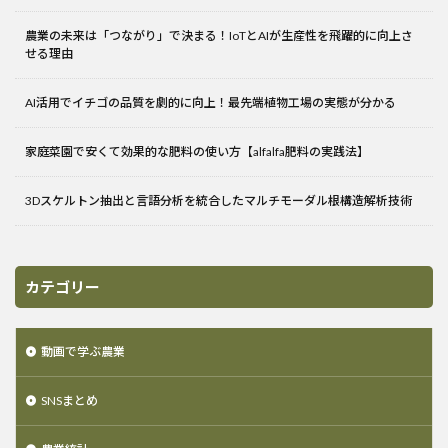
農業の未来は「つながり」で決まる！IoTとAIが生産性を飛躍的に向上さ
せる理由
AI活用でイチゴの品質を劇的に向上！最先端植物工場の実態が分かる
家庭菜園で安くて効果的な肥料の使い方【alfalfa肥料の実践法】
3Dスケルトン抽出と言語分析を統合したマルチモーダル根構造解析技術
カテゴリー
動画で学ぶ農業
SNSまとめ