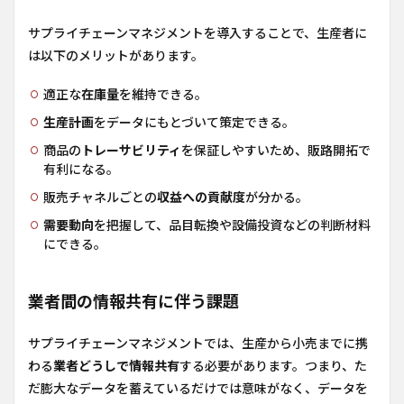
のサプラ
イチェー
サプライチェーンマネジメントを導入することで、生産者に
ンマネジ
は以下のメリットがあります。
メントシ
ステム
適正な
在庫量
を維持できる。
3.1
大切な
生産計画
をデータにもとづいて策定できる。
のはデ
商品の
トレーサビリティ
を保証しやすいため、販路開拓で
ータの
有利になる。
「量」
ではな
販売チャネルごとの
収益への貢献度
が分かる。
く「連
携」
需要動向
を把握して、品目転換や設備投資などの判断材料
にできる。
3.2
農業
から
小売
業者間の情報共有に伴う課題
まで
を繋
サプライチェーンマネジメントでは、生産から小売までに携
ぐシ
ステ
わる
業者どうしで情報共有
する必要があります。つまり、た
ムを
だ膨大なデータを蓄えているだけでは意味がなく、データを
構築