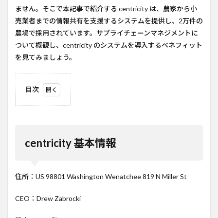
ません。そこで本記事で紹介する centricity は、農家から小
売業者までの情報共有を支援するシステムを提供し、2万件の
農場で採用されています。サプライチェーンマネジメントに
ついて概観し、centricity のシステムを導入するベネフィット
を見てみましょう。
目次
1
centricity
基本情報
2
centricity 基本情報
サプ
ライ
チェ
ーン
住所：US 98801 Washington Wenatchee 819 N Miller St
マネ
ジメ
CEO：Drew Zabrocki
ント
とは