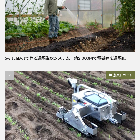
SwitchBotで作る遠隔潅水システム｜約2,000円で電磁弁を遠隔化
農業ロボット