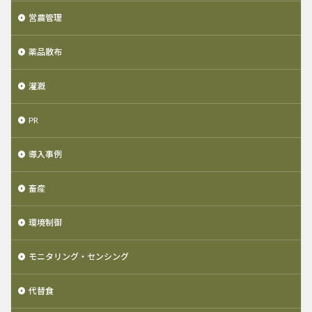
営農管理
薬品散布
灌漑
PR
導入事例
畜産
環境制御
モニタリング・センシング
代替食