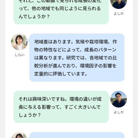
それと、この動画で見られる成長の変化
Q. タ
って、他の地域でも同じように見られる
イム
よしだ
ラプ
んでしょうか？
スを
活用
する
こと
地域差はあります。気候や栽培環境、作
で、
家庭
物の特性などによって、成長のパターン
菜園
しらい
は異なります。研究では、各地域での比
の収
穫量
較分析が進んでおり、環境因子の影響を
はど
定量的に評価しています。
のく
らい
向上
しま
それは興味深いですね。環境の違いが成
す
か？
長に与える影響って、すごく大きいんで
よしだ
8.4
しょうか？
Q. タ
イム
ラプ
スの