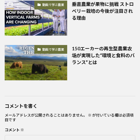
垂直農業が果物に挑戦 ストロ
動画で学ぶ農業
ベリー栽培の今後が注目され
る理由
150エーカーの再生型農業农
動画で学ぶ農業
场が実現した“環境と食料のバ
ランス”とは
コメントを書く
メールアドレスが公開されることはありません。
※
が付いている欄は必須項
目です
コメント
※