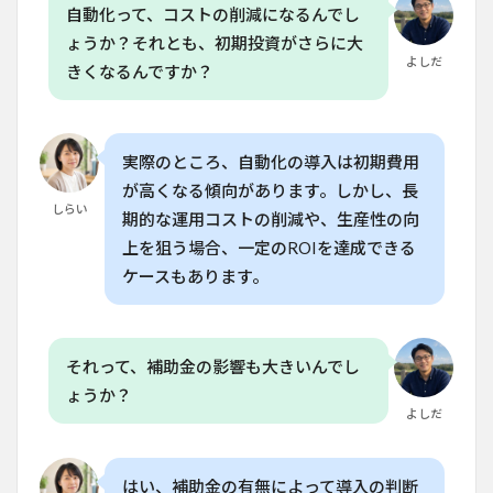
自動化って、コストの削減になるんでし
試し
てみ
ょうか？それとも、初期投資がさらに大
る方
よしだ
きくなるんですか？
法
8
よ
くある質
問
実際のところ、自動化の導入は初期費用
（FAQ）
が高くなる傾向があります。しかし、長
しらい
8.1
期的な運用コストの削減や、生産性の向
Q. タ
上を狙う場合、一定のROIを達成できる
イム
ラプ
ケースもあります。
スで
植物
の成
長を
それって、補助金の影響も大きいんでし
観察
する
ょうか？
に
よしだ
は、
どの
くら
はい、補助金の有無によって導入の判断
いの