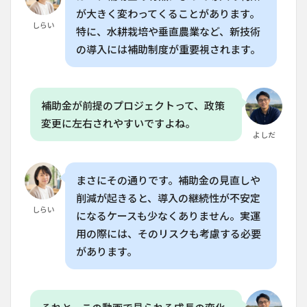
期間
が大きく変わってくることがあります。
が必
しらい
特に、水耕栽培や垂直農業など、新技術
要で
す
の導入には補助制度が重要視されます。
か？
8.2
Q. タ
補助金が前提のプロジェクトって、政策
イム
ラプ
変更に左右されやすいですよね。
スを
よしだ
家庭
菜園
で使
まさにその通りです。補助金の見直しや
うに
は、
削減が起きると、導入の継続性が不安定
どの
しらい
になるケースも少なくありません。実運
よう
な機
用の際には、そのリスクも考慮する必要
材が
があります。
必要
です
か？
8.3