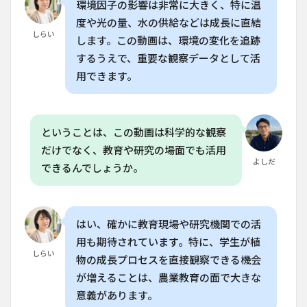
環境因子の影響は非常に大きく、特に温
撮影
は、
度や光の量、水の供給などは成長に直結
どの
しらい
します。この動画は、環境の変化を追跡
くら
するうえで、重要な観察データとして活
いの
頻度
用できます。
で行
うの
が効
果的
ということは、この動画は科学的な観察
です
か？
だけでなく、教育や研究の場面でも活用
よしだ
8.5
できるんでしょうか。
Q. タ
イム
ラプ
スを
はい、確かに教育現場や研究機関での活
活用
用も期待されています。特に、学生が植
する
しらい
際の
物の成長プロセスを直接観察できる機会
主な
が増えることは、農業教育の面で大きな
注意
点
意義があります。
は？