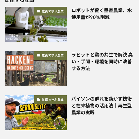
ロボットが働く垂直農業、水
動画で学ぶ農業
使用量が90％削減
ラビットと鶏の共生で解決 臭
動画で学ぶ農業
い・手間・環境を同時に改善
する方法
バイソンの群れを動かす技術
動画で学ぶ農業
と在来植物の活用法｜再生型
農業の実践