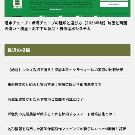
灌水チューブ・点滴チューブの種類と選び方【2026年版】片面と両面
の違い・流量・おすすめ製品・自作灌水システム
最近の投稿
【話題】レタス栽培で勝負！深層水耕とクラッキー法の実際の比較結果
垂直農業の仕組みと実践方法：家庭菜園から都市農業まで
再生型農業がもたらす環境と収益の両立とは？
以色列の先端農業が教える！水を節約するスマート栽培技術とは？
地形情報を活用した高解像度稲作マッピングの新手法TRNetの開発と評価