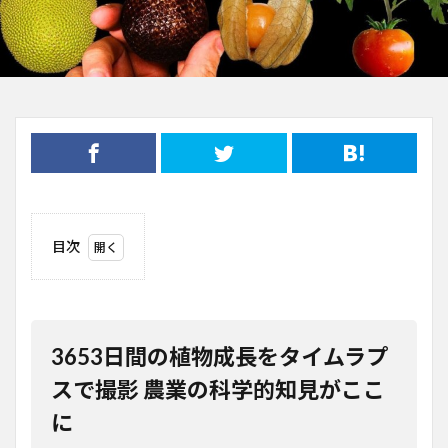
目次
1
3653
日間
の植
物成
3653日間の植物成長をタイムラプ
長を
タイ
スで撮影 農業の科学的知見がここ
ムラ
に
プス
で撮