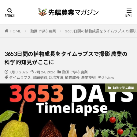
HOME
動画で学ぶ農業
3653日間の植物成長をタイムラプスで撮影
3653日間の植物成長をタイムラプスで撮影 農業の
科学的知見がここに
7月 3, 2026
7月 24, 2026
動画で学ぶ農業
タイムラプス
,
家庭菜園
,
栽培方法
,
植物成長
,
農業技術
24view
動画で学ぶ農業