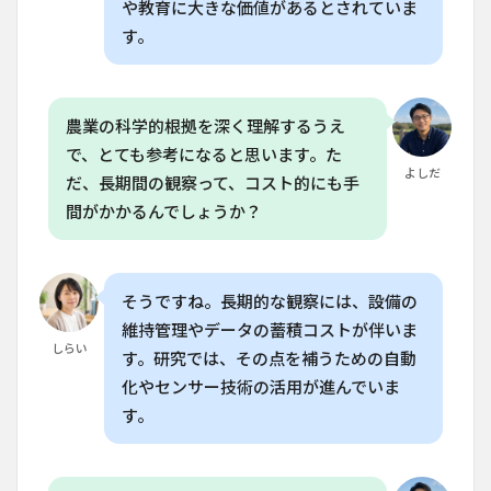
の農
や教育に大きな価値があるとされていま
業と
す。
比較
して
見え
てく
る違
農業の科学的根拠を深く理解するうえ
い
で、とても参考になると思います。た
6
よしだ
だ、長期間の観察って、コスト的にも手
タイ
間がかかるんでしょうか？
ムラ
プス
を活
用し
た農
そうですね。長期的な観察には、設備の
業の
維持管理やデータの蓄積コストが伴いま
未来
しらい
す。研究では、その点を補うための自動
7
化やセンサー技術の活用が進んでいま
家庭
菜園
す。
でタ
イム
ラプ
スを