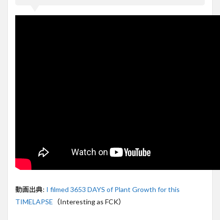
影 農
業の
科学
的知
見が
ここ
に
2
3653
日間
の植
物成
長を
観察
する
とい
う驚
異的
なプ
ロジ
ェク
動画出典:
I filmed 3653 DAYS of Plant Growth for this
ト
TIMELAPSE
（Interesting as FCK）
3