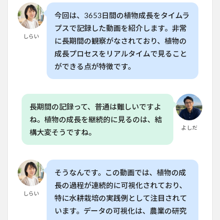
タイ
ムラ
今回は、3653日間の植物成長をタイムラ
プス
プスで記録した動画を紹介します。非常
がも
しらい
たら
に長期間の観察がなされており、植物の
す植
成長プロセスをリアルタイムで見ること
物成
長の
ができる点が特徴です。
科学
的知
見
4
長期間の記録って、普通は難しいですよ
家庭
ね。植物の成長を継続的に見るのは、結
菜園
よしだ
構大変そうですね。
愛好
家に
役立
つ栽
培の
そうなんです。この動画では、植物の成
ヒン
長の過程が連続的に可視化されており、
ト
しらい
特に水耕栽培の実践例として注目されて
5
います。データの可視化は、農業の研究
日本