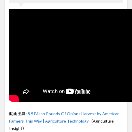
億ポ
ンド
の洋
葱が
収穫
され
る理
由と
は
2
米国
の洋
葱産
業の
驚異
的な
生産
量
3
洋葱
動画出典:
8.9 Billion Pounds Of Onions Harvest by American
の収
Farmers This Way | Agriculture Technology
（Agriculture
穫と
加工
Insight）