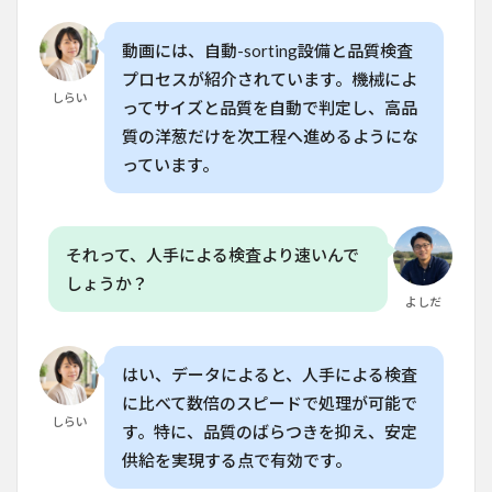
6.5
Q. 洋
動画には、自動-sorting設備と品質検査
葱の
収穫
プロセスが紹介されています。機械によ
でよ
しらい
ってサイズと品質を自動で判定し、高品
くあ
る失
質の洋葱だけを次工程へ進めるようにな
敗は
っています。
何で
す
か？
それって、人手による検査より速いんで
しょうか？
よしだ
はい、データによると、人手による検査
に比べて数倍のスピードで処理が可能で
しらい
す。特に、品質のばらつきを抑え、安定
供給を実現する点で有効です。