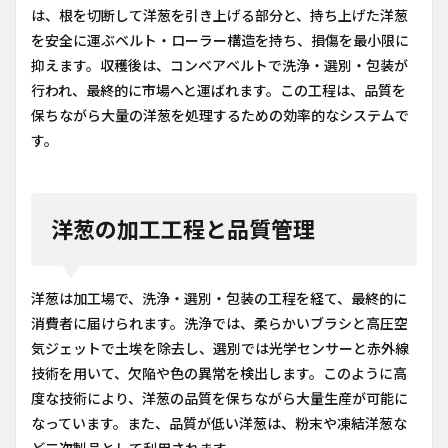
は、根を切断して洋葱を引き上げる部分と、持ち上げた洋葱
を安全に運ぶベルト・ローラー構造を持ち、損傷を最小限に
抑えます。収穫後は、コンベアベルトで洗浄・選別・包装が
行われ、最終的に市場へと運ばれます。この工程は、品質を
保ちながら大量の洋葱を処理するための効率的なシステムで
す。
洋葱の加工工程と品質管理
洋葱は加工場で、洗浄・選別・包装の工程を経て、最終的に
消費者に届けられます。洗浄では、柔らかいブラシと高圧空
気ジェットで土埃を除去し、選別では光学センサーと赤外線
技術を用いて、欠陥や色の異常を検出します。このように高
度な技術により、洋葱の品質を保ちながら大量生産が可能に
なっています。また、品質が低い洋葱は、粉末や凍結洋葱な