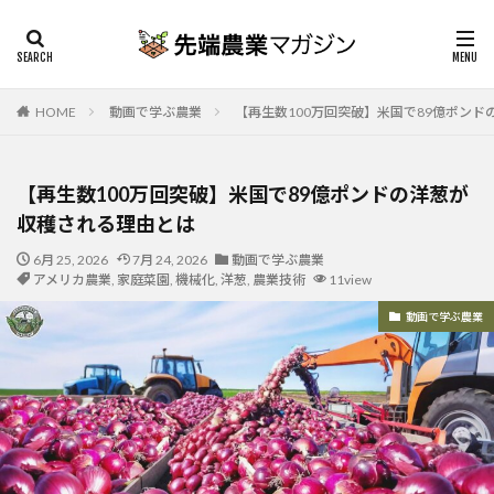
HOME
動画で学ぶ農業
【再生数100万回突破】米国で89億ポン
【再生数100万回突破】米国で89億ポンドの洋葱が
収穫される理由とは
6月 25, 2026
7月 24, 2026
動画で学ぶ農業
アメリカ農業
,
家庭菜園
,
機械化
,
洋葱
,
農業技術
11view
動画で学ぶ農業