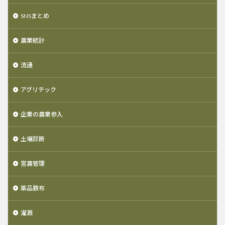
SNSまとめ
農業統計
流通
アグリテック
企業の農業参入
土壌診断
営農管理
薬品散布
灌漑