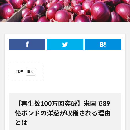
目次
1
【再
生数
100
万回
【再生数100万回突破】米国で89
突
破】
億ポンドの洋葱が収穫される理由
米国
とは
で
89