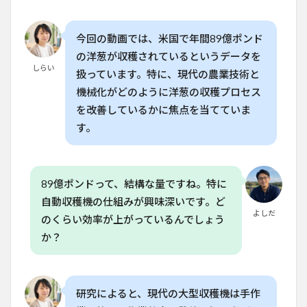
の現
代技
術
今回の動画では、米国で年間89億ポンド
4
の洋葱が収穫されているというデータを
洋葱
しらい
扱っています。特に、現代の農業技術と
の加
工工
機械化がどのように洋葱の収穫プロセス
程と
を改善しているかに焦点を当てていま
品質
管理
す。
5
家庭
菜園
89億ポンドって、結構な量ですね。特に
での
洋葱
自動収穫機の仕組みが興味深いです。ど
栽培
よしだ
のくらい効率が上がっているんでしょう
と収
穫の
か？
工夫
6
よ
くある質
研究によると、現代の大型収穫機は手作
問
（FAQ）