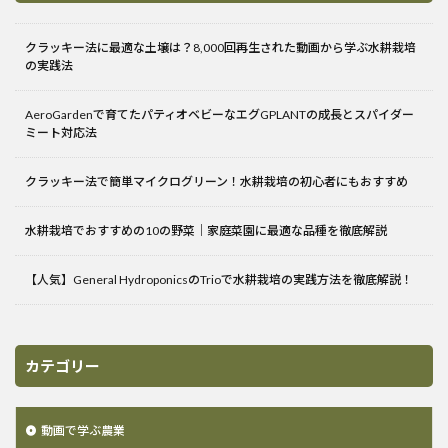
クラッキー法に最適な土壌は？8,000回再生された動画から学ぶ水耕栽培
の実践法
AeroGardenで育てたパティオベビーなエグGPLANTの成長とスパイダー
ミート対応法
クラッキー法で簡単マイクログリーン！水耕栽培の初心者にもおすすめ
水耕栽培でおすすめの10の野菜｜家庭菜園に最適な品種を徹底解説
【人気】General HydroponicsのTrioで水耕栽培の実践方法を徹底解説！
カテゴリー
動画で学ぶ農業