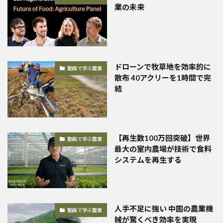
業の未来
ドローンで牧草地を効率的に
動画で学ぶ農業
散布 40アクリーを1時間で完
結
【再生数100万回突破】世界
動画で学ぶ農業
最大の室内農場が技術で食料
システムを再生する
人手不足に強い 中国の農業機
動画で学ぶ農業
械が驚くべき効率を実現