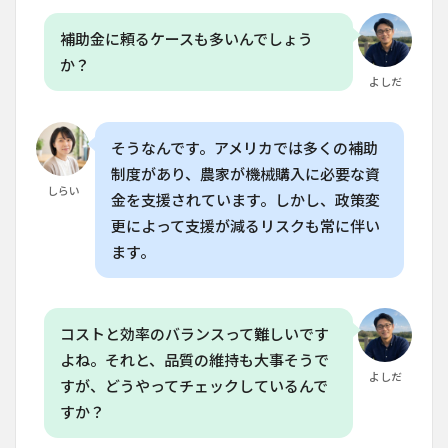
6.3
Q. 洋
補助金に頼るケースも多いんでしょう
葱の
か？
加工
よしだ
工程
で使
われ
る技
そうなんです。アメリカでは多くの補助
術
制度があり、農家が機械購入に必要な資
は？
しらい
金を支援されています。しかし、政策変
6.4
更によって支援が減るリスクも常に伴い
Q. 家
庭菜
ます。
園で
洋葱
を栽
培す
コストと効率のバランスって難しいです
るに
は何
よね。それと、品質の維持も大事そうで
が必
よしだ
すが、どうやってチェックしているんで
要で
す
すか？
か？