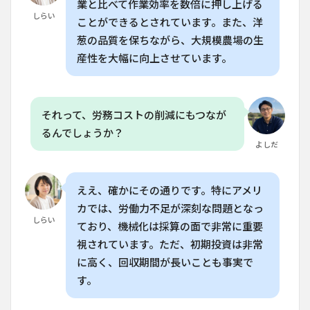
業と比べて作業効率を数倍に押し上げる
しらい
6.1
ことができるとされています。また、洋
Q. 洋
葱の品質を保ちながら、大規模農場の生
葱の
産性を大幅に向上させています。
収穫
はど
の時
期に
行わ
それって、労務コストの削減にもつなが
れま
るんでしょうか？
す
よしだ
か？
6.2
Q. 洋
ええ、確かにその通りです。特にアメリ
葱の
カでは、労働力不足が深刻な問題となっ
収穫
しらい
には
ており、機械化は採算の面で非常に重要
どの
視されています。ただ、初期投資は非常
機械
が使
に高く、回収期間が長いことも事実で
われ
す。
ます
か？