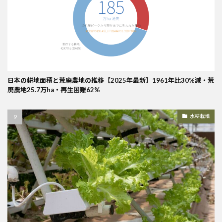
日本の耕地面積と荒廃農地の推移【2025年最新】1961年比30%減・荒
廃農地25.7万ha・再生困難62%
水耕栽培