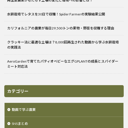
再生型農業がもたらす土壌の変化と環境への影響とは？
水耕栽培でレタスを30日で収穫！Spider Farmerの実験結果公開
カリフォルニアの農業が毎日29,500トンの果物・野菜を収穫する理由
クラッキー法に最適な土壌は？8,000回再生された動画から学ぶ水耕栽培
の実践法
AeroGardenで育てたパティオベビーなエグGPLANTの成長とスパイダー
ミート対応法
カテゴリー
動画で学ぶ農業
SNSまとめ