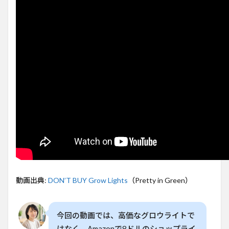
ライ
トを
避け
るべ
き理
由
2
8ド
ルの
店舗
照明
がな
ぜ効
率的
なの
か
3
ケル
動画出典:
DON’T BUY Grow Lights
（Pretty in Green）
ビン
と光
の波
長の
今回の動画では、高価なグロウライトで
意味
はなく、Amazonで8ドルのショップライ