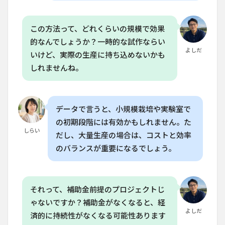
ウラ
イト
の代
この方法って、どれくらいの規模で効果
替手
的なんでしょうか？一時的な試作ならい
段と
よしだ
して
いけど、実際の生産に持ち込めないかも
の店
しれませんね。
舗照
明の
可能
性
データで言うと、小規模栽培や実験室で
7
の初期段階には有効かもしれません。た
店舗
しらい
照明
だし、大量生産の場合は、コストと効率
の注
のバランスが重要になるでしょう。
意点
と今
後の
展望
それって、補助金前提のプロジェクトじ
8
よ
ゃないですか？補助金がなくなると、経
くある質
よしだ
問
済的に持続性がなくなる可能性あります
（FAQ）