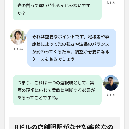
よしだ
光の質って違いが出るんじゃないです
8.5
か？
Q. 店
舗照
明で
育て
た植
それは重要なポイントです。地域差や季
物は
節差によって光の強さや波長のバランス
成長
しらい
する
が変わってくるため、調整が必要になる
の
ケースもあるでしょう。
か？
つまり、これは一つの選択肢として、実
際の現場に応じて柔軟に判断する必要が
よしだ
あるってことですね。
8ドルの店舗照明がなぜ効率的なの