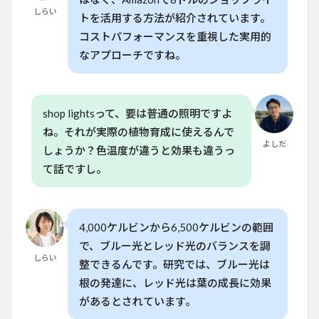
しらい
4
トを活用する方法が紹介されています。
グロ
コストパフォーマンスを重視した実用的
ウラ
イト
なアプローチですね。
と店
舗照
明の
違い
shop lightsって、要は普通の照明ですよ
と選
択の
ね。それが実際の植物育成に使えるんで
ポイ
よしだ
しょうか？色温度が違うと効果も違うっ
ント
て話ですし。
5
家庭
菜園
で店
4,000ケルビンから6,500ケルビンの範囲
舗照
明を
で、ブルー光とレッド光のバランスを調
活用
しらい
整できるんです。研究では、ブルー光は
する
方法
根の発達に、レッド光は葉の成長に効果
があるとされています。
6
グロ