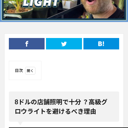
目次
1
8ド
ルの
店舗
照明
8ドルの店舗照明で十分 ？高級グ
で十
分
ロウライトを避けるべき理由
？高
級グ
ロウ