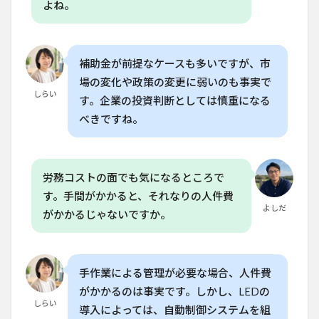
よね。
8.1
Q. 店
舗照
明は
補助金が前提なケースも多いですが、市
家庭
場の変化や政策の変更に弱いのも事実で
菜園
しらい
に使
す。企業の投資判断としては慎重になる
える
べきですね。
の？
8.2
Q. 店
舗照
労務コストの面でも気になるところで
明と
す。手間がかかると、それなりの人件費
グロ
よしだ
がかかるじゃないですか。
ウラ
イト
の価
格差
はど
手作業による管理が必要な場合、人件費
れく
ら
がかかるのは事実です。しかし、LEDの
い？
しらい
導入によっては、自動制御システムを組