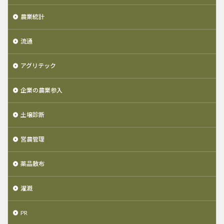
農業統計
流通
アグリテック
企業の農業参入
土壌診断
営農管理
薬品散布
灌漑
PR