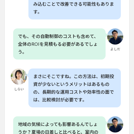
8.3
み込むことで改善できる可能性もありま
Q. 店
す。
舗照
明で
植物
を育
でも、その自動制御のコストも含めて、
てる
には
全体のROIを見積もる必要があるでしょ
どの
よしだ
う。
くら
いの
距離
を保
つべ
まさにそこですね。この方法は、初期投
き？
資が少ないというメリットはあるもの
8.4
しらい
の、長期的な運用コストや効率性の面で
Q. 店
は、比較検討が必要です。
舗照
明の
寿命
はど
のく
地域の気候によっても影響あるんでしょ
ら
うか？夏場の日差しと比べると、室内の
い？