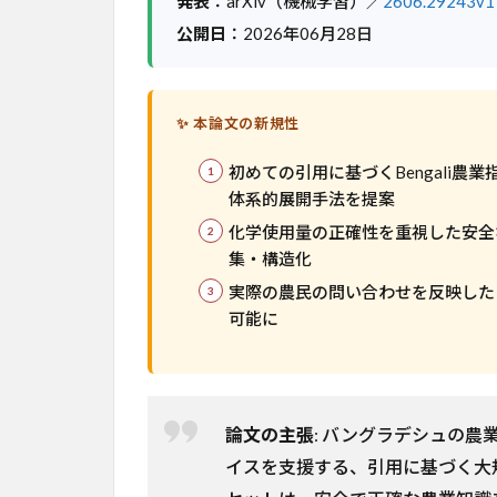
発表
：arXiv（機械学習）／
2606.29243v1
課
公開日
：2026年06月28日
題
3
手
✨ 本論文の新規性
法
と
初めての引用に基づくBengali
ア
体系的展開手法を提案
プ
ロ
化学使用量の正確性を重視した安全
ー
集・構造化
チ
実際の農民の問い合わせを反映した Fa
4
可能に
実
験
結
果
論文の主張
: バングラデシュの農
5
イスを支援する、引用に基づく大規模
意
義