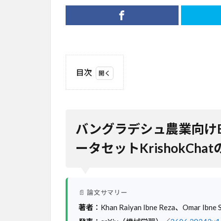
目次
1
バング
ラデシュ農
業向け
Bengali語作
バングラデシュ農業向けBe
物アドバイ
ス用データ
ータセットKrishokCha
セット
KrishokChat
の登場
2
📄 論文サマリー
背
著者
：Khan Raiyan Ibne Reza、Omar Ibne S
景
と