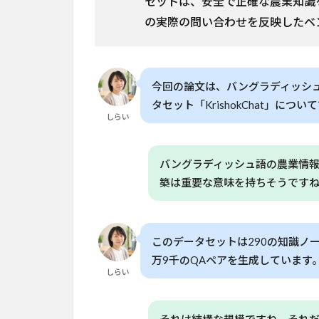
セットは、安全で正確な農業知識
と
の実際の問い合わせを反映したベ
応
用
可
能
今回の論文は、バングラディッシ
性
タセット「KrishokChat」につい
6
しらい
限
界
と
バングラディッシュ語の農業情
今
築は重要な意味を持ちそうです
後
の
課
題
このデータセットは290の知識ノ
7
万9千のQAペアを生成しています
しらい
日
本
で