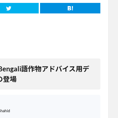
ngali語作物アドバイス用デ
tの登場
hahid