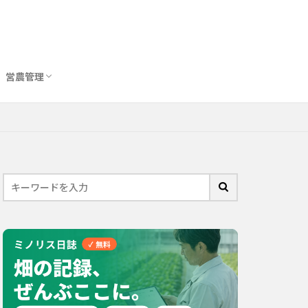
営農管理
圃場管理アプリおすすめ10選
農業用トイレ比較
バイオスティミュラント完全ガイド