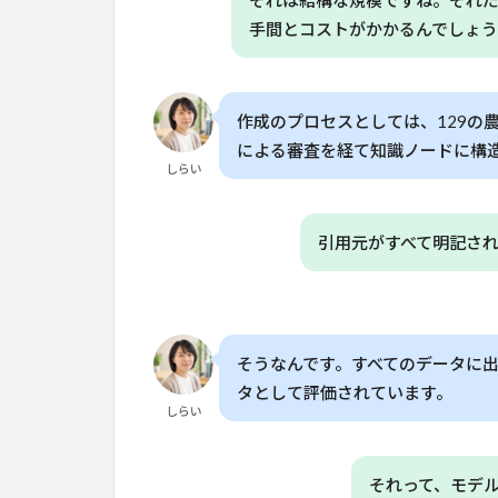
それは結構な規模ですね。それ
の
適
手間とコストがかかるんでしょ
用
可
能
性
作成のプロセスとしては、129の
による審査を経て知識ノードに構
8
しらい
📊
本
論
引用元がすべて明記さ
文
の
主
な
指
そうなんです。すべてのデータに
標
タとして評価されています。
8.1
しらい
参考
論文
それって、モデ