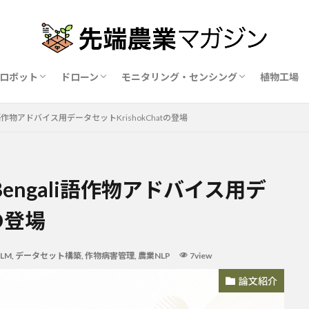
ロボット
ドローン
モニタリング・センシング
植物工場
業ロボットメーカー比較15社
ドローン農薬散布の代行業者比較
ハウス用遮光剤・遮熱剤の比較
農業用環境制御システム比較
語作物アドバイス用データセットKrishokChatの登場
ngali語作物アドバイス用デ
tの登場
LLM
,
データセット構築
,
作物病害管理
,
農業NLP
7view
論文紹介