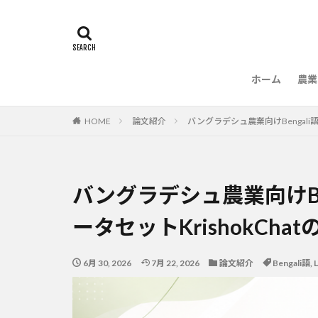
ホーム
農業
農
HOME
論文紹介
バングラデシュ農業向けBengali
バングラデシュ農業向けBe
ータセットKrishokCha
6月 30, 2026
7月 22, 2026
論文紹介
Bengali語
,