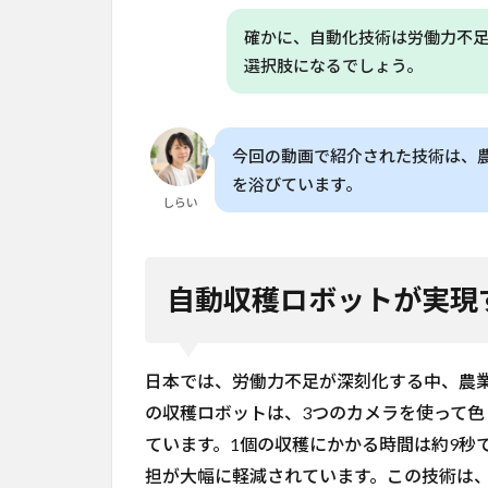
か？
確かに、自動化技術は労働力不
6.2
選択肢になるでしょう。
Q. 自
律走
行ト
ラク
今回の動画で紹介された技術は、
ター
はど
を浴びています。
しらい
のく
らい
の精
度で
自動収穫ロボットが実現
動作
しま
す
か？
日本では、労働力不足が深刻化する中、農
6.3
の収穫ロボットは、3つのカメラを使って
Q. 農
ています。1個の収穫にかかる時間は約9秒
業ロ
担が大幅に軽減されています。この技術は
ボッ