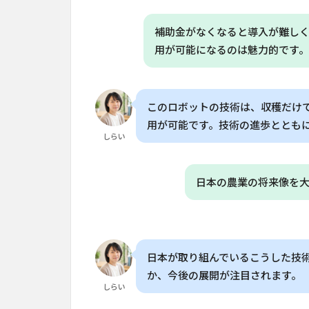
農業
技
術」
補助金がなくなると導入が難し
用が可能になるのは魅力的です
6
よく
ある質問
（FAQ）
このロボットの技術は、収穫だけ
6.1
Q. 自
用が可能です。技術の進歩ととも
しらい
動収
穫ロ
ボッ
トは
日本の農業の将来像を
どの
くら
いの
コス
トで
日本が取り組んでいるこうした技
導入
か、今後の展開が注目されます。
でき
しらい
ます