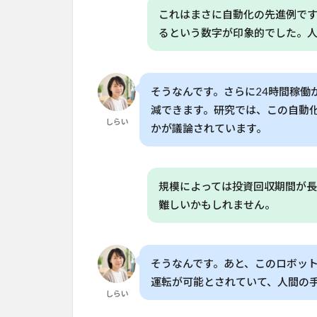
躍」
これはまさに自動化の先進例です
3
るという数字が印象的でした。
自
律
走
そうなんです。さらに24時間稼働
行
ト
減できます。研究では、この自動
ラ
しらい
かが議論されています。
ク
タ
ー
が
規模によっては投資回収期間が
農
難しいかもしれません。
業
の
未
来
そうなんです。あと、このロボッ
を
運転が可能とされていて、人間の
変
しらい
え
る