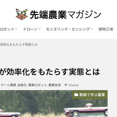
ロボット
ドローン
モニタリング・センシング
植物工場
業ロボットメーカー比較15社
ドローン農薬散布の代行業者比較
ハウス用遮光剤・遮熱剤の比較
農業用環境制御システム比較
が効率化をもたらす実態とは
トが効率化をもたらす実態とは
スマート農業
,
自動化
,
農業ロボット
,
農業技術
11view
動画で学ぶ農業