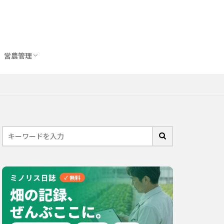
営農管理
圃場管理アプリおすすめ10選
農業用トイレ比較
バイオスティミュラント完全ガイド