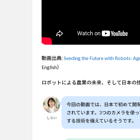
を
も
た
ら
す
実
態
と
動画出典:
Seeding the Future with Robots: Ag
は
English）
2
自動
ロボットによる農業の未来、そして日本の
収穫
ロボ
ット
が実
今回の動画では、日本で初めて開
現す
されています。3つのカメラを使
る
しらい
する技術を備えているそうです。
「効
率の
飛