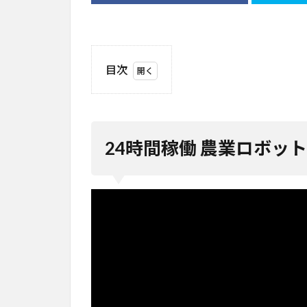
目次
1
24
時
間
24時間稼働 農業ロボッ
稼
働
農
業
ロ
ボ
ッ
ト
が
効
率
化