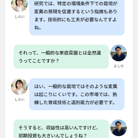
研究では、特定の環境条件下での栽培が
Q. 家
変異の発現を促進するという指摘もあり
庭菜
しらい
園で
ます。技術的にも工夫が必要なんですよ
育て
ね。
られ
る高
価格
植物
はあ
それって、一般的な家庭菜園とは全然違
りま
うってことですか？
す
よしだ
か？
6.5
Q. 室
はい、一般的な栽培ではそのような変異
内植
は起こりにくいです。この市場では、熟
物の
しらい
価格
練した育成技術と選別能力が必要です。
が高
くな
る理
由は
そうすると、収益性は高いんですけど、
何で
す
初期投資も大きいんでしょうね？