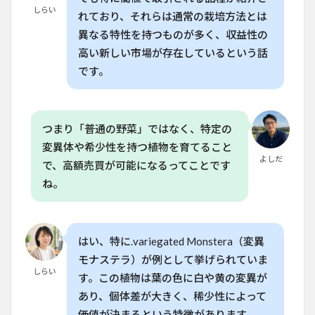
しらい
れており、それらは通常の栽培方法とは
5
家庭
異なる特性を持つものが多く、収益性の
菜園
高い新しい市場が存在しているという話
での
実践
です。
的ア
ドバ
イス
つまり「普通の野菜」ではなく、特定の
6
よ
くある質
変異体や希少性を持つ植物を育てること
問
よしだ
で、高額売買が可能になるってことです
（FAQ）
ね。
6.1
Q.
variegated
Monstera
はどのく
はい、特に.variegated Monstera（変異
らいの価
格で売れ
モナステラ）が例として挙げられていま
ますか？
しらい
す。この植物は葉の色に白や黄の変異が
6.2
あり、個体差が大きく、稀少性によって
Q. 家
価値が決まるという特徴があります。