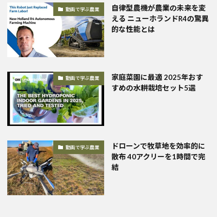
自律型農機が農業の未来を変
動画で学ぶ農業
える ニューホランドR4の驚異
的な性能とは
家庭菜園に最適 2025年おす
動画で学ぶ農業
すめの水耕栽培セット5選
ドローンで牧草地を効率的に
動画で学ぶ農業
散布 40アクリーを1時間で完
結