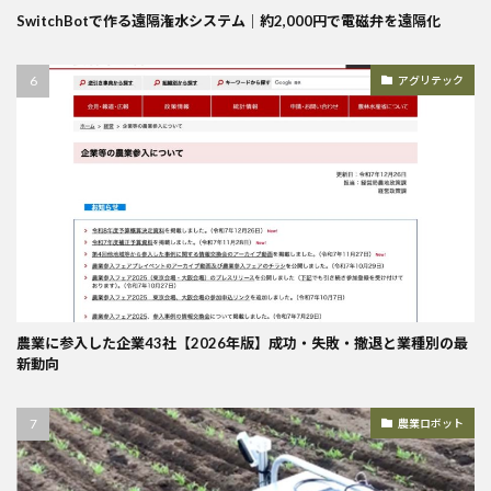
SwitchBotで作る遠隔潅水システム｜約2,000円で電磁弁を遠隔化
アグリテック
農業に参入した企業43社【2026年版】成功・失敗・撤退と業種別の最
新動向
農業ロボット