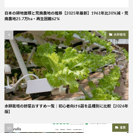
日本の耕地面積と荒廃農地の推移【2025年最新】1961年比30%減・荒
廃農地25.7万ha・再生困難62%
水耕栽培
水耕栽培の野菜おすすめ一覧｜初心者向け6選を品種別に比較【2026年
版】
灌漑