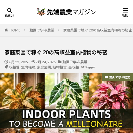
HOME
動画で学ぶ農業
家庭菜園で稼ぐ 20の高収益室内植物の秘密
家庭菜園で稼ぐ 20の高収益室内植物の秘密
6月 25, 2026
7月 24, 2026
動画で学ぶ農業
収益性
,
室内植物
,
家庭菜園
,
植物投資
,
高収益
9view
動画で学ぶ農業