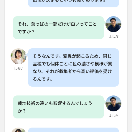
庭菜
園で
高収
益植
物を
それ、葉っぱの一部だけが白いってこと
育て
ですか？
るに
よしだ
は何
が必
要で
す
そうなんです。変異が起こるため、同じ
か？
品種でも個体ごとに色の濃さや模様が異
しらい
6.3
なり、それが収集者から高い評価を受け
Q. 室
るんです。
内植
物の
販売
で最
も効
栽培技術の違いも影響するんでしょう
果的
か？
な方
よしだ
法
は？
6.4