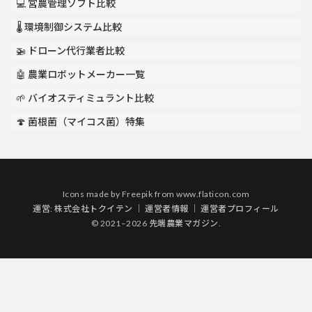
💻 営農管理ソフト比較
🌡️ 環境制御システム比較
🚁 ドローン代行業者比較
🤖 農業ロボットメーカー一覧
🌱 バイオスティミュラント比較
🍄 菌根菌（マイコス菌）特集
Icons made by
Freepik
from
www.flaticon.com
運営:
株式会社トクイテン
｜
運営者情報
｜
運営者プロフィール
© 2021–2026 先端農業マガジン.