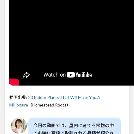
2
室内
植物
市場
の新
たな
収益
モデ
ル
3
variegated
Monstera
の高価格
秘密
4
動画出典:
20 Indoor Plants That Will Make You A
高価
Millionaire
（Homestead Roots）
格植
物の
育成
と販
今回の動画では、屋内に育てる植物の中
売戦
略
でも特に高値で取引される品種が紹介さ