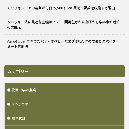
カリフォルニアの農業が毎日29,500トンの果物・野菜を収穫する理由
クラッキー法に最適な土壌は？8,000回再生された動画から学ぶ水耕栽培
の実践法
AeroGardenで育てたパティオベビーなエグGPLANTの成長とスパイダー
ミート対応法
カテゴリー
動画で学ぶ農業
SNSまとめ
農業統計