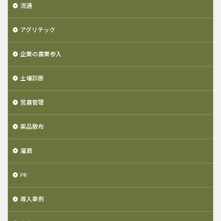
流通
アグリテック
企業の農業参入
土壌診断
営農管理
薬品散布
灌漑
PR
導入事例