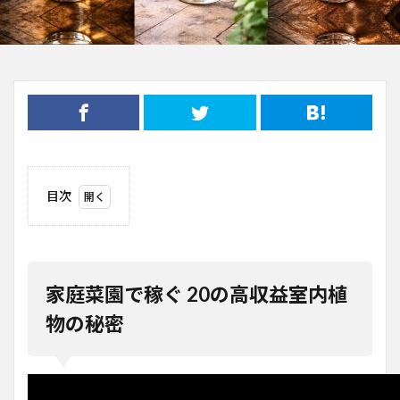
目次
1
家庭
菜園
で稼
ぐ
家庭菜園で稼ぐ 20の高収益室内植
20
の高
物の秘密
収益
室内
植物
の秘
密