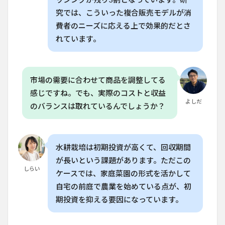
6.1
究では、こういった複合販売モデルが消
Q. 水
費者のニーズに応える上で効果的だとさ
耕栽
れています。
培で
年間
25万
ドル
の売
市場の需要に合わせて商品を調整してる
上を
感じですね。でも、実際のコストと収益
上げ
よしだ
るに
のバランスは取れているんでしょうか？
は、
どの
くら
いの
水耕栽培は初期投資が高くて、回収期間
スペ
ース
が長いという課題があります。ただこの
が必
しらい
ケースでは、家庭菜園の形式を活かして
要で
す
自宅の前庭で農業を始めている点が、初
か？
期投資を抑える要因になっています。
6.2
Q. 微