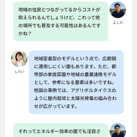
小野
菜の
地域の住民とつながってるからコストが
栽培
抑えられるんでしょうけど、これって他
で1ト
よしだ
レー
の場所でも普及する可能性はあるんです
ニン
かね？
グあ
たり
の売
上は
どの
地域密着型のモデルという点で、広範囲
くら
に適用しにくい面もあります。ただ、都
いで
しらい
す
市部の家庭菜園や地域の農業連携モデル
か？
として、参考になる要素は多いですね。
6.3
他国の事例では、アグリボルタイクスの
Q. 家
ように屋内栽培と太陽光発電の組み合わ
庭菜
せが広がっています。
園か
ら水
耕栽
培へ
と移
それってエネルギー効率の面でも注目さ
行す