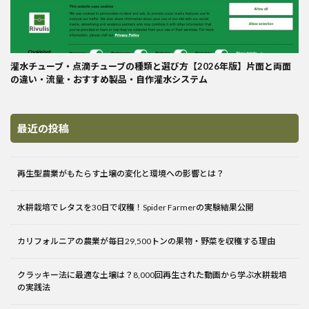
灌水チューブ・点滴チューブの種類と選び方【2026年版】片面と両面
の違い・流量・おすすめ製品・自作灌水システム
最近の投稿
再生型農業がもたらす土壌の変化と環境への影響とは？
水耕栽培でレタスを30日で収穫！Spider Farmerの実験結果公開
カリフォルニアの農業が毎日29,500トンの果物・野菜を収穫する理由
クラッキー法に最適な土壌は？8,000回再生された動画から学ぶ水耕栽培
の実践法