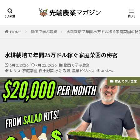
HOME
動画で学ぶ農業
水耕栽培で年間25万ドル稼ぐ家庭菜園の秘
水耕栽培で年間25万ドル稼ぐ家庭菜園の秘密
6月 2, 2026
7月 22, 2026
動画で学ぶ農業
レタス
,
家庭菜園
,
微小野菜
,
水耕栽培
,
農業ビジネス
40view
動画で学ぶ農業