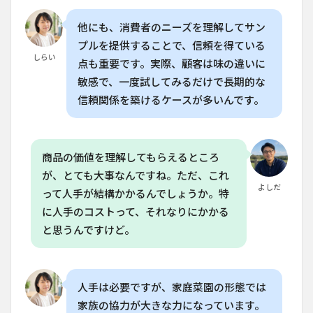
必要
です
他にも、消費者のニーズを理解してサン
か？
プルを提供することで、信頼を得ている
6.5
しらい
点も重要です。実際、顧客は味の違いに
Q. 家
庭菜
敏感で、一度試してみるだけで長期的な
園愛
信頼関係を築けるケースが多いんです。
好家
が水
耕栽
培を
始め
商品の価値を理解してもらえるところ
る際
が、とても大事なんですね。ただ、これ
のお
よしだ
すす
って人手が結構かかるんでしょうか。特
めの
に人手のコストって、それなりにかかる
方法
と思うんですけど。
は？
人手は必要ですが、家庭菜園の形態では
家族の協力が大きな力になっています。