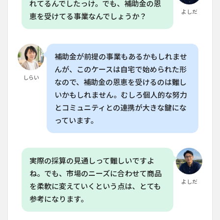
れてるんでしたっけ。でも、補助金の恩
るに
は、
よしだ
恵を受けてる事業なんでしょうか？
どの
よう
な準
備が
補助金が前提の事業もあるかもしれませ
必要
です
んが、このケースは自宅で始められた形
か？
しらい
なので、補助金の恩恵を受けるのは難し
6.4
いかもしれません。むしろ個人的な努力
Q. 水
とコミュニティとの連携が大きな鍵にな
耕栽
培で
っています。
高品
質な
商品
を提
実際の採算の見通しって難しいですよ
供す
るに
ね。でも、市場のニーズに合わせて商品
は、
よしだ
を柔軟に変えていくという点は、とても
どの
よう
参考になります。
な工
夫が