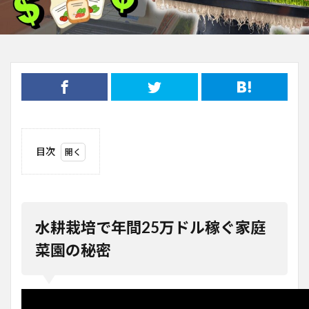
目次
1
水耕
栽培
で年
間
水耕栽培で年間25万ドル稼ぐ家庭
25
万ド
菜園の秘密
ル稼
ぐ家
庭菜
園の
秘密