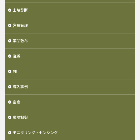
土壌診断
営農管理
薬品散布
灌漑
PR
導入事例
畜産
環境制御
モニタリング・センシング