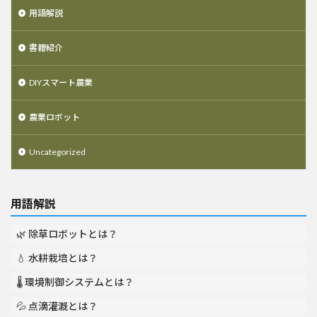
用語解説
書籍紹介
DIYスマート農業
農業ロボット
Uncategorized
用語解説
🌿 除草ロボットとは？
💧 水耕栽培とは？
🌡️ 環境制御システムとは？
💦 点滴灌漑とは？