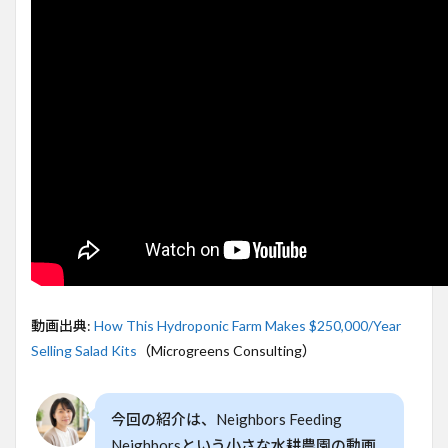
2
家庭
菜園
から
水耕
栽培
ビジ
ネス
へと
成長
3
水耕
栽培
の利
点と
収益
動画出典:
How This Hydroponic Farm Makes $250,000/Year
性の
Selling Salad Kits
（Microgreens Consulting）
高さ
4
微小
今回の紹介は、Neighbors Feeding
野菜
とレ
Neighborsという小さな水耕農園の動画