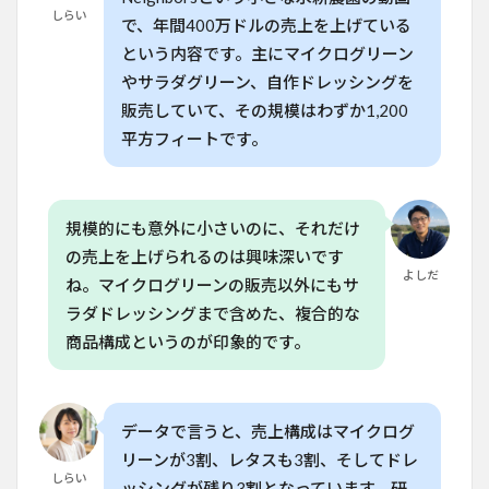
タス
しらい
で、年間400万ドルの売上を上げている
の栽
培方
という内容です。主にマイクログリーン
法と
やサラダグリーン、自作ドレッシングを
販売
販売していて、その規模はわずか1,200
戦略
平方フィートです。
5
家庭
菜園
から
本格
規模的にも意外に小さいのに、それだけ
農業
の売上を上げられるのは興味深いです
へと
よしだ
ね。マイクログリーンの販売以外にもサ
成長
する
ラダドレッシングまで含めた、複合的な
ため
商品構成というのが印象的です。
のポ
イン
ト
6
よ
データで言うと、売上構成はマイクログ
くある質
リーンが3割、レタスも3割、そしてドレ
問
しらい
（FAQ）
ッシングが残り3割となっています。研