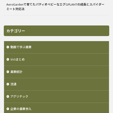
AeroGardenで育てたパティオベビーなエグGPLANTの成長とスパイダー
ミート対応法
カテゴリー
動画で学ぶ農業
SNSまとめ
農業統計
流通
アグリテック
企業の農業参入