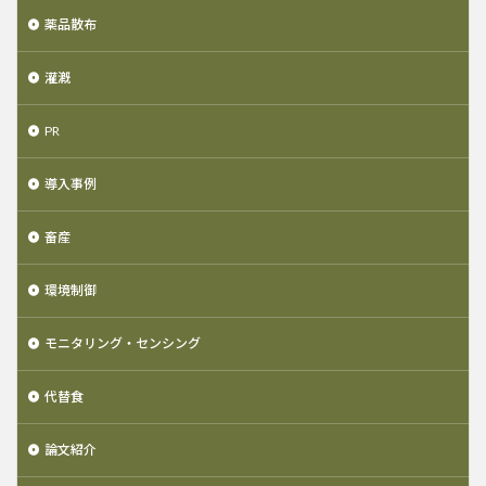
薬品散布
灌漑
PR
導入事例
畜産
環境制御
モニタリング・センシング
代替食
論文紹介