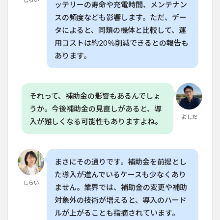
ッテリーの寿命や充電時間、メンテナン
れく
らい
スの頻度なども影響します。ただ、デー
です
タによると、同類の機体と比較して、運
か？
用コストは約20％削減できるとの報告も
8.2
あります。
Q.
T70P
の散
布流
量は
それって、補助金の影響もあるんでしょ
どの
うか。今後補助金の見直しがあると、導
くら
よしだ
入が難しくなる可能性もありますよね。
いで
す
か？
8.3
まさにその通りです。補助金を前提とし
Q.
T70P
た導入が進んでいるケースも少なくあり
は夜
しらい
ません。業界では、補助金の変更や補助
間で
も飛
対象外の技術が増えると、導入のハード
行で
ルが上がることも指摘されています。
きま