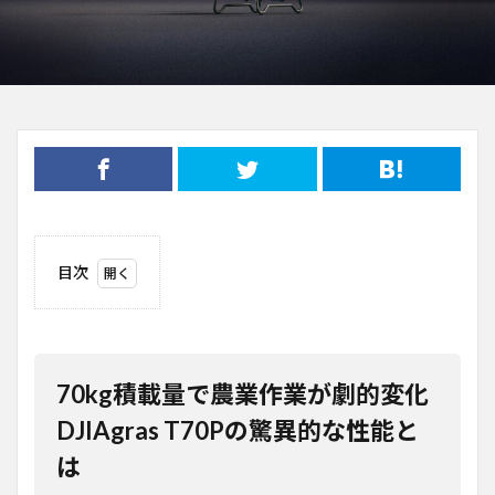
目次
1
70kg積
載量で
農業作
業が劇
70kg積載量で農業作業が劇的変化
的変化
DJIAgras
DJIAgras T70Pの驚異的な性能と
T70Pの
は
驚異的
な性能