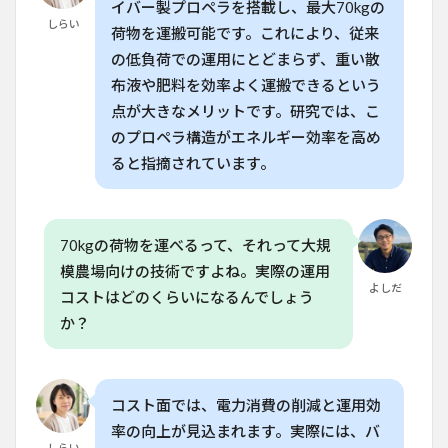
イバー製プロペラを搭載し、最大70kgの
高効
しらい
荷物を運搬可能です。これにより、従来
率な
電源
の低負荷での運用にとどまらず、重い散
シス
布液や肥料を効率よく運搬できるという
テム
点が大きなメリットです。研究では、こ
7
家庭
のプロペラ構造がエネルギー効率を高め
菜園にも
最適な
ると指摘されています。
「T70P」
の活用方
法
70kgの荷物を運べるって、それって大規
8
よ
くある質
模農場向けの技術ですよね。実際の運用
問
よしだ
コストはどのくらいになるんでしょう
（FAQ）
か？
8.1
Q.
T70P
の最
コスト面では、電力消費の削減と運用効
大積
載量
率の向上が見込まれます。実際には、バ
はど
しらい