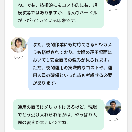
うな
ね。でも、技術的にもコスト的にも、規
準備
よしだ
模次第ではありますが、導入のハードル
が必
要で
が下がってきている印象です。
す
か？
また、夜間作業にも対応できるFPVカメ
ラも搭載されており、実際の運用場面に
しらい
おいても安全面での強みが見られます。
ただ、夜間運用の実際的なコストや、運
用人員の確保といった点も考慮する必要
があります。
運用の面ではメリットはあるけど、現場
でどう受け入れられるかは、やっぱり人
よしだ
間の要素が大きいですね。