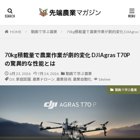
HOME
動画で学ぶ農業
70kg積載量で農業作業が劇的変化 DJIAgra
70kg積載量で農業作業が劇的変化 DJIAgras T70P
の驚異的な性能とは
6月 23, 2026
7月 24, 2026
動画で学ぶ農業
DJI
,
家庭菜園
,
農業ドローン
,
農業技術
,
農業自動化
16view
動画で学ぶ農業