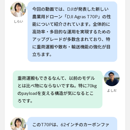
高精
今回の動画では、DJIが発表した新しい
度な
飛行
農業用ドローン「DJI Agras T70P」の性
制御
しらい
能について紹介されています。全体的に
と安
高効率・多目的な運用を実現するための
全機
能が
アップグレードが多数含まれており、特
強化
に重荷運搬や散布・輸送機能の強化が目
5
立ちます。
操作
性が
シン
プル
重荷運搬もできるなんて、以前のモデル
で初
心者
とは比べ物にならないですね。特に70kg
にも
よしだ
のpayloadを支える構造が気になるとこ
おす
すめ
ろです。
6
省エ
ネ・
このT70Pは、62インチのカーボンファ
静
音・