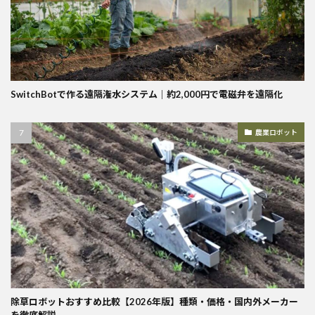
SwitchBotで作る遠隔潅水システム｜約2,000円で電磁弁を遠隔化
農業ロボット
除草ロボットおすすめ比較【2026年版】種類・価格・国内外メーカー
を徹底解説