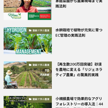
家庭菜園から農業現場まで実
践法則
水耕栽培で植物が元気に育つ
動画で学ぶ農業
EC管理の実践法則
【再生数200万回突破】砂漠
動画で学ぶ農業
を農地に変える「リジェネラ
ティブ農業」の驚異的実践
小規模農場で効果的なアグリ
動画で学ぶ農業
フォレストリーの導入法｜44