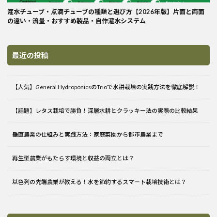
灌水チューブ・点滴チューブの種類と選び方【2026年版】片面と両面
の違い・流量・おすすめ製品・自作灌水システム
最近の投稿
【人気】General HydroponicsのTrioで水耕栽培の実践方法を徹底解説！
【話題】レタス栽培で勝負！深層水耕とクラッキー法の実際の比較結果
垂直農業の仕組みと実践方法：家庭菜園から都市農業まで
再生型農業がもたらす環境と収益の両立とは？
以色列の先端農業が教える！水を節約するスマート栽培技術とは？