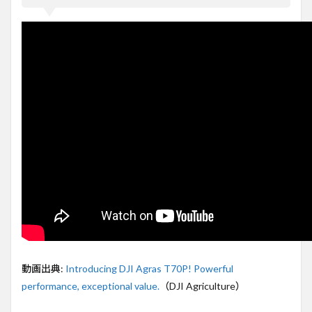
とは
2
70kg
積載
量で
農業
作業
が劇
的変
化
3
散
布・
輸送
機能
を一
体化
した
マル
チ用
動画出典:
Introducing DJI Agras T70P! Powerful
途設
performance, exceptional value.
（DJI Agriculture）
計
4