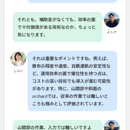
す
か？
8.4
それとも、補助金がなくても、効率の面
Q.
で十分価値がある技術なのか、ちょっと
T70P
よしだ
気になります。
の充
電時
間は
どの
くら
それは重要なポイントですね。例えば、
いか
かり
散布の精度や速度、自動運航の安定性な
ます
しらい
ど、運用効率の面で優位性を持つ点は、
か？
コストの高い技術でも導入が進む可能性
8.5
があります。特に、山間部や斜面の
Q. 家
orchardでは、従来の作業では難しいと
庭菜
園で
ころも強みとして評価されています。
T70P
を使
うに
はど
山間部の作業、人力では難しいですよ
のよ