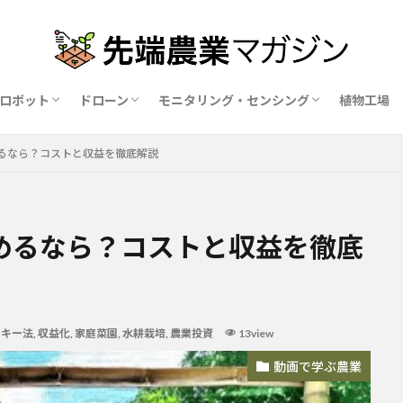
ロボット
ドローン
モニタリング・センシング
植物工場
業ロボットメーカー比較15社
ドローン農薬散布の代行業者比較
ハウス用遮光剤・遮熱剤の比較
農業用環境制御システム比較
るなら？コストと収益を徹底解説
めるなら？コストと収益を徹底
ッキー法
,
収益化
,
家庭菜園
,
水耕栽培
,
農業投資
13view
動画で学ぶ農業