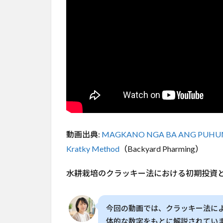
底解
説
2
家
庭
菜
園
の
水
耕
栽
培
動画出典:
MAGKANO NGA BA ANG PUHUNA
を
始
Kratky Method
（Backyard Pharming）
め
る
水耕栽培のクラッキー法における初期投資
た
め
の
初
今回の動画では、クラッキー法に
期
体的な数字をもとに解説されてい