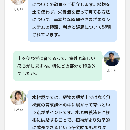
トと
についての動画をご紹介します。植物を
デメ
しらい
土を使わず、栄養液を使って育てる方法
リッ
ト
について、基本的な原理やさまざまなシ
ステムの種類、利点と課題について説明
5
家庭
されています。
菜園
での
水耕
栽培
土を使わずに育てるって、意外と新しい
の実
践方
感じがしますね。特にどの部分が印象的
法
よしだ
でしたか。
6
水耕
栽培
の今
水耕栽培では、植物の根が土ではなく無
後の
機質の育成媒体の中に浸かって育つとい
可能
しらい
性と
う点がポイントです。水と栄養液を直接
日本
根に供給することで、植物がより効率的
での
に成長できるという研究結果もありま
導入