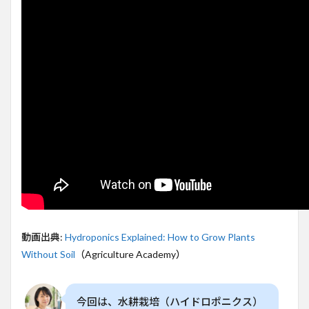
底解
説
2
水耕
栽培
と
は？
その
基本
原理
3
水耕
栽培
の主
な方
法と
比較
動画出典:
Hydroponics Explained: How to Grow Plants
4
Without Soil
（Agriculture Academy）
水耕
栽培
のメ
今回は、水耕栽培（ハイドロポニクス）
リッ