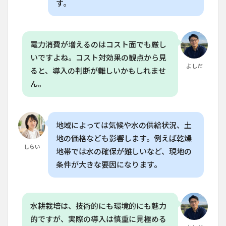
電源
す。
が止
まる
とど
うな
電力消費が増えるのはコスト面でも厳し
りま
す
いですよね。コスト対効果の観点から見
か？
よしだ
ると、導入の判断が難しいかもしれませ
ん。
地域によっては気候や水の供給状況、土
地の価格なども影響します。例えば乾燥
しらい
地帯では水の確保が難しいなど、現地の
条件が大きな要因になります。
水耕栽培は、技術的にも環境的にも魅力
的ですが、実際の導入は慎重に見極める