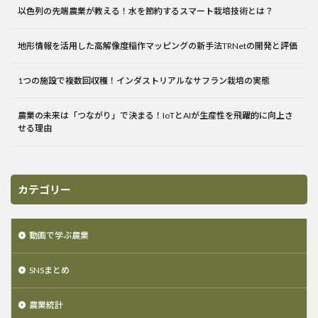
以色列の先端農業が教える！水を節約するスマート栽培技術とは？
地形情報を活用した高解像度稲作マッピングの新手法TRNetの開発と評価
1つの施設で複数回収穫！インダストリアルなサフラン栽培の実態
農業の未来は「つながり」で決まる！IoTとAIが生産性を飛躍的に向上さ
せる理由
カテゴリー
動画で学ぶ農業
SNSまとめ
農業統計