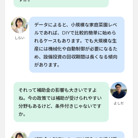
に適
して
いま
す
か？
データによると、小規模な家庭菜園レベ
ルであれば、DIYで比較的簡単に始めら
8.2
しらい
Q. 水
れるケースもあります。でも大規模な生
耕栽
産には機械化や自動制御が必要になるた
培の
初期
め、設備投資の回収期間は長くなる傾向
投資
があります。
はど
のく
らい
かか
それって補助金の影響も大きいですよ
りま
す
ね。今の政策では補助が受けられやすい
か？
よしだ
分野もあるけど、条件付きじゃないです
8.3
か。
Q. 水
耕栽
培で
育て