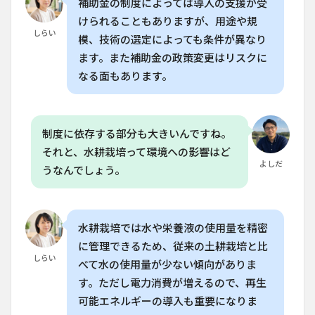
るの
補助金の制度によっては導入の支援が受
に必
けられることもありますが、用途や規
要な
しらい
模、技術の選定によっても条件が異なり
栄養
液は
ます。また補助金の政策変更はリスクに
どこ
なる面もあります。
で買
えま
す
か？
制度に依存する部分も大きいんですね。
8.4
それと、水耕栽培って環境への影響はど
Q. 水
よしだ
耕栽
うなんでしょう。
培は
病害
虫に
弱い
水耕栽培では水や栄養液の使用量を精密
です
か？
に管理できるため、従来の土耕栽培と比
しらい
8.5
べて水の使用量が少ない傾向がありま
Q. 水
す。ただし電力消費が増えるので、再生
耕栽
可能エネルギーの導入も重要になりま
培の