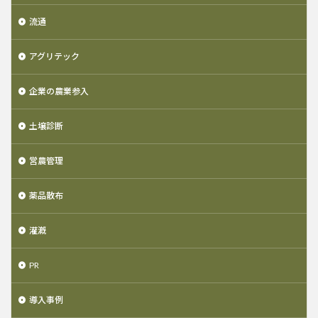
流通
アグリテック
企業の農業参入
土壌診断
営農管理
薬品散布
灌漑
PR
導入事例