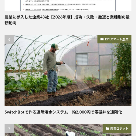
農業に参入した企業43社【2026年版】成功・失敗・撤退と業種別の最
新動向
DIYスマート農業
SwitchBotで作る遠隔潅水システム｜約2,000円で電磁弁を遠隔化
農業ロボット