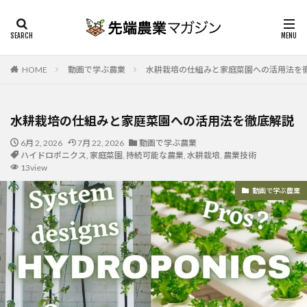
HOME
動画で学ぶ農業
水耕栽培の仕組みと家庭菜園への活用法を
水耕栽培の仕組みと家庭菜園への活用法を徹底解説
6月 2, 2026
7月 22, 2026
動画で学ぶ農業
ハイドロポニクス
,
家庭菜園
,
持続可能な農業
,
水耕栽培
,
農業技術
13view
動画で学ぶ農業