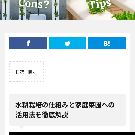
目次
1
水耕
栽培
の仕
組み
水耕栽培の仕組みと家庭菜園への
と家
庭菜
活用法を徹底解説
園へ
の活
用法
を徹