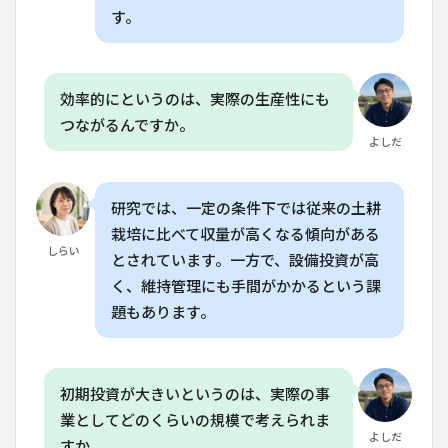
状況
す。
7
水耕
栽培
の実
効率的にというのは、実際の生産性にも
用的
つながるんですか。
な注
よしだ
意点
とト
ラブ
ル対
研究では、一定の条件下では従来の土耕
策
栽培に比べて収量が高くなる傾向がある
しらい
8
よ
とされています。一方で、設備投資が高
くある質
く、維持管理にも手間がかかるという課
問
（FAQ）
題もあります。
8.1
Q. 水
耕栽
初期投資が大きいというのは、実際の事
培は
家庭
業としてどのくらいの規模で考えられま
菜園
よしだ
すか。