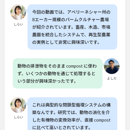
シス
テム
が持
今回の動画では、アベリーネシャー州の
つ再
8エーカー規模のパームクルチャー農場
生型
しらい
が紹介されています。畜産、木造、市場
農業
のメ
農園を統合したシステムで、再生型農業
リッ
の実例として非常に興味深いです。
ト
4
CSA
と地
動物の排泄物をそのまま compost に使わ
域コ
ず、いくつかの動物を通じて処理すると
ミュ
よしだ
ニテ
いう部分が興味深かったです。
ィと
のつ
なが
り
これは典型的な閉鎖型循環システムの構
5
築なんです。研究では、動物の消化を介
再生
しらい
した有機物の変換効率が、直接 compost
型農
業の
に比べて高いとされています。