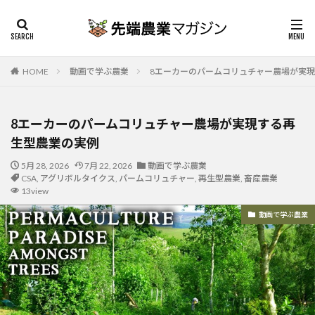
HOME
動画で学ぶ農業
8エーカーのパームコリュチャー農場が実
8エーカーのパームコリュチャー農場が実現する再
生型農業の実例
5月 28, 2026
7月 22, 2026
動画で学ぶ農業
CSA
,
アグリボルタイクス
,
パームコリュチャー
,
再生型農業
,
畜産農業
13view
動画で学ぶ農業