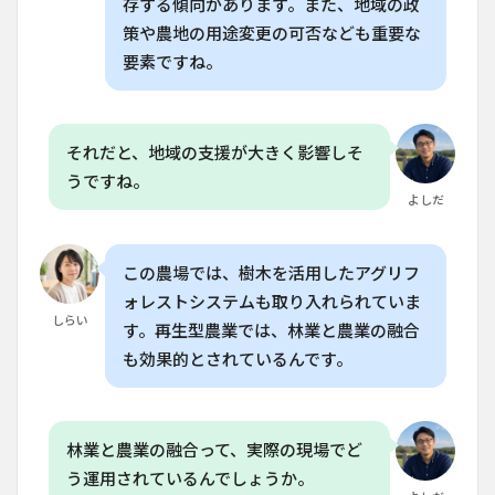
存する傾向があります。また、地域の政
です
策や農地の用途変更の可否なども重要な
か？
その
要素ですね。
メリ
ット
は何
です
それだと、地域の支援が大きく影響しそ
か？
うですね。
8.3
よしだ
Q. こ
の農
場で
はど
この農場では、樹木を活用したアグリフ
のよ
ォレストシステムも取り入れられていま
うな
しらい
す。再生型農業では、林業と農業の融合
動物
を飼
も効果的とされているんです。
って
いま
す
か？
林業と農業の融合って、実際の現場でど
8.4
う運用されているんでしょうか。
Q. 再