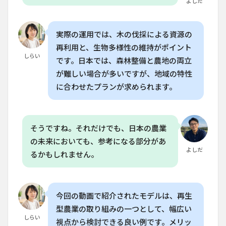
よしだ
生型
農業
とは
どの
実際の運用では、木の伐採による資源の
よう
再利用と、生物多様性の維持がポイント
な農
しらい
です。日本では、森林整備と農地の両立
業で
す
が難しい場合が多いですが、地域の特性
か？
に合わせたプランが求められます。
8.5
Q. こ
の農
場の
そうですね。それだけでも、日本の農業
モデ
の未来においても、参考になる部分があ
ルは
日本
よしだ
るかもしれません。
で導
入で
きま
す
今回の動画で紹介されたモデルは、再生
か？
型農業の取り組みの一つとして、幅広い
しらい
視点から検討できる良い例です。メリッ