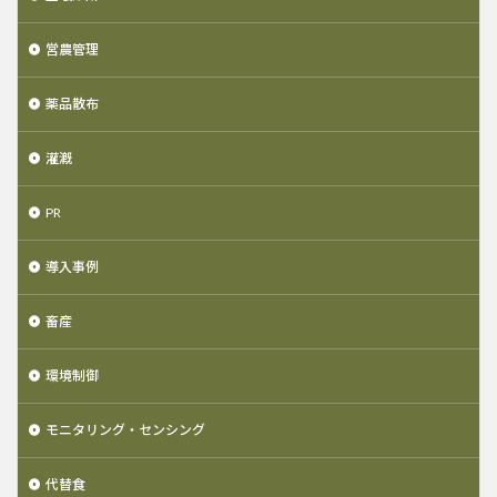
営農管理
薬品散布
灌漑
PR
導入事例
畜産
環境制御
モニタリング・センシング
代替食