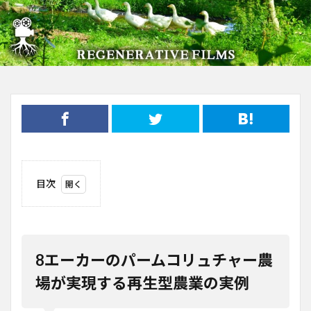
目次
1
8エ
ーカ
ーの
パー
8エーカーのパームコリュチャー農
ムコ
リュ
場が実現する再生型農業の実例
チャ
ー農