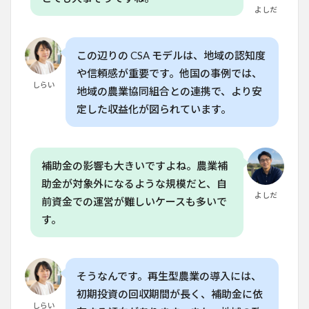
よしだ
8
よ
くある質
問
この辺りの CSA モデルは、地域の認知度
（FAQ）
や信頼感が重要です。他国の事例では、
8.1
しらい
地域の農業協同組合との連携で、より安
Q. パ
定した収益化が図られています。
ーム
コリ
ュチ
ャー
農場
補助金の影響も大きいですよね。農業補
の規
助金が対象外になるような規模だと、自
模は
どの
よしだ
前資金での運営が難しいケースも多いで
くら
す。
いで
す
か？
8.2
そうなんです。再生型農業の導入には、
Q.
初期投資の回収期間が長く、補助金に依
CSAと
しらい
は何