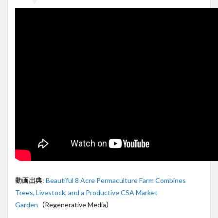
場が
実現
する
再生
型農
業の
実例
2
8エ
ーカ
ーの
パー
ムコ
リュ
チャ
ー農
場の
特徴
3
動画出典:
Beautiful 8 Acre Permaculture Farm Combines
動物
Trees, Livestock, and a Productive CSA Market
と植
物の
Garden
（Regenerative Media）
循環