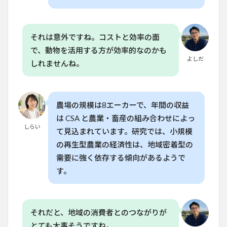
理念
と実
践
6
それは意外ですね。コストと効率の面
日本
で、動物を活用する方が効率的なのかも
の農
よしだ
しれませんね。
業制
度と
の比
較と
導入
農場の規模は8エーカーで、年間の収益
の可
は CSA と農業・畜産の組み合わせによっ
能性
しらい
て見込まれています。研究では、小規模
7
の再生型農業の経済性は、地域密着型の
パー
ムコ
需要に強く依存する傾向があるようで
リュ
す。
チャ
ー農
場の
未来
と教
それだと、地域の消費者とのつながりが
育的
とても大事そうですね。
価値