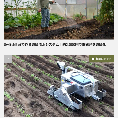
SwitchBotで作る遠隔潅水システム｜約2,000円で電磁弁を遠隔化
農業ロボット