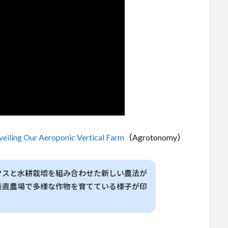
eiling Our Aeroponic Vertical Farm
（Agrotonomy）
クスと水耕栽培を組み合わせた新しい農法が
垂直農場で多様な作物を育てている様子が印