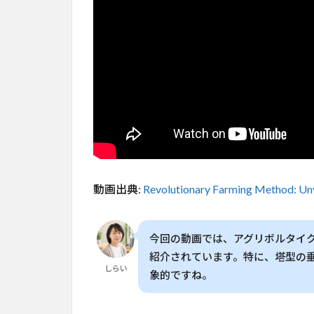
ポンิ
ก
ス」
で実
現す
る収
穫量
爆発
2
エア
ロポ
ンิก
動画出典:
Revolutionary Farming Method: Unv
スと
は？
3
今回の動画では、アグリボルタイ
家庭
紹介されています。特に、塔型の
菜園
しらい
でも
象的ですね。
実現
可能