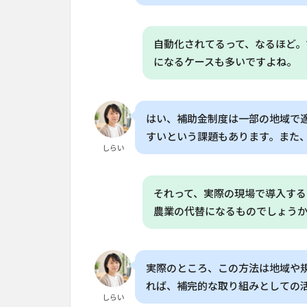
る
理
由
自動化されてるって、なるほど。
になるケースも多いですよね。
5
家庭
菜園
で始
はい、補助金制度は一部の地域で
めら
すいという課題もあります。また
れる
しらい
「エ
アロ
ポン
それって、実際の現場で導入する
イク
ス」
農業の代替になるものでしょう
のポ
イン
ト
実際のところ、この方法は地域や
6
よく
れば、補完的な取り組みとしての
ある質問
しらい
（FAQ）