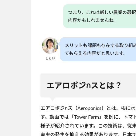
Q. エ
アロ
つまり、これは新しい農業の選択
ポン
イク
内容かもしれませんね。
スで
栽培
でき
メリットも課題も存在する取り組
る作
物は
てもらえる内容だと思います。
あり
しらい
ます
か？
6.3
エアロポンิกスとは？
Q. 家
庭菜
園で
エアロポンิกス（Aeroponics）とは
エア
ロポ
す。動画では「Tower Farm」を例に
ンイ
様子が紹介されています。この技術は、従
クス
を始
害虫の発生を抑える効果があります。日本