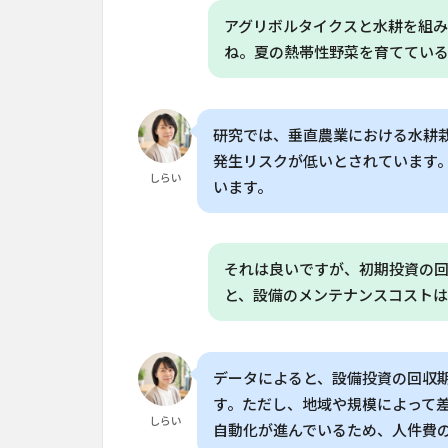
な
アグリボルタイクスと水耕を組み
「垂
直農
ね。夏の熱帯性野菜を育ててい
業」
の魅
力
研究では、垂直農業における水耕
4
発生リスクが低いとされています
収
しらい
います。
穫
量
と
品
それは良いですが、初期投資の
質
と、設備のメンテナンスコストは
の
向
上
が
データによると、設備投資の回収期
実
現
す。ただし、地域や規模によって
さ
しらい
自動化が進んでいるため、人件費
れ