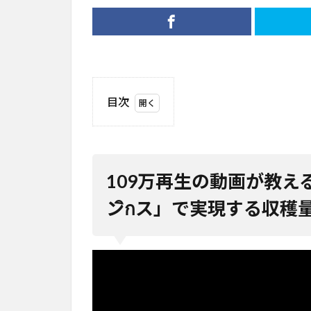
目次
1
109
万再
生の
109万再生の動画が教え
動画
が教
ンิกス」で実現する収穫
える
垂直
農業
の新
常識
「エ
アロ