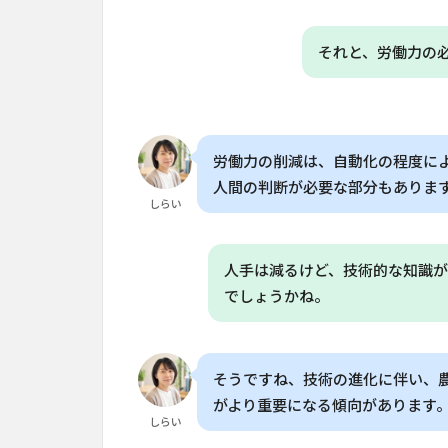
6.1
それと、労働力の
Q. エ
アロ
ポン
イク
スの
労働力の削減は、自動化の程度に
家庭
菜園
人間の判断が必要な部分もありま
はど
しらい
のく
らい
のコ
人手は減るけど、技術的な知識が
スト
でしょうかね。
で始
めら
れま
す
そうですね、技術の進化に伴い、
か？
がより重要になる傾向があります
しらい
6.2