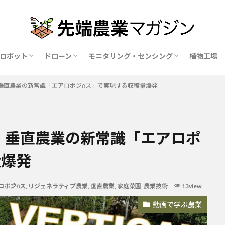
ロボット
ドローン
モニタリング・センシング
植物工場
業ロボットメーカー比較15社
ドローン農薬散布の代行業者比較
ハウス用遮光剤・遮熱剤の比較
農業用環境制御システム比較
 垂直農業の新常識「エアロポンิกス」で実現する収穫量爆発
る 垂直農業の新常識「エアロポ
量爆発
ロポンิกス
,
リジェネラティブ農業
,
垂直農業
,
家庭菜園
,
農業技術
13view
動画で学ぶ農業