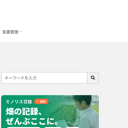
営農管理
圃場管理アプリおすすめ10選
農業用トイレ比較
バイオスティミュラント完全ガイド