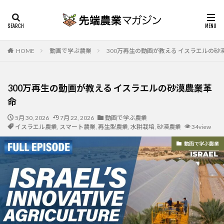
HOME
動画で学ぶ農業
300万再生の動画が教える イスラエルの砂
300万再生の動画が教える イスラエルの砂漠農業革
命
5月 30, 2026
7月 22, 2026
動画で学ぶ農業
イスラエル農業
,
スマート農業
,
再生型農業
,
水耕栽培
,
砂漠農業
34view
動画で学ぶ農業