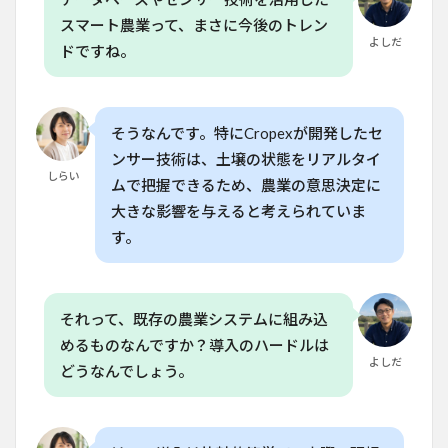
術は
スマート農業って、まさに今後のトレン
世界
よしだ
ドですね。
でど
のよ
うに
活用
され
そうなんです。特にCropexが開発したセ
てい
ます
ンサー技術は、土壌の状態をリアルタイ
か？
しらい
ムで把握できるため、農業の意思決定に
6.5
大きな影響を与えると考えられていま
Q. 家
す。
庭菜
園で
「リ
ジェ
それって、既存の農業システムに組み込
ネラ
ティ
めるものなんですか？導入のハードルは
ブ農
よしだ
どうなんでしょう。
業」
を実
践す
るに
はど