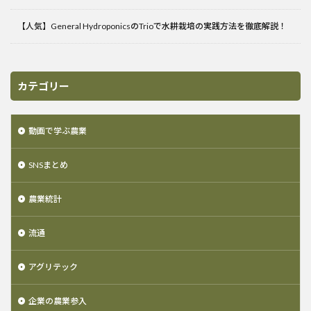
【人気】General HydroponicsのTrioで水耕栽培の実践方法を徹底解説！
カテゴリー
動画で学ぶ農業
SNSまとめ
農業統計
流通
アグリテック
企業の農業参入