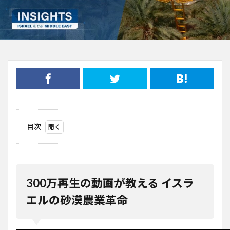
目次
1
300
万再
生の
動画
300万再生の動画が教える イスラ
が教
える
エルの砂漠農業革命
イス
ラエ
ルの