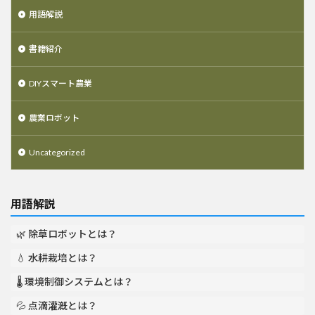
用語解説
書籍紹介
DIYスマート農業
農業ロボット
Uncategorized
用語解説
🌿 除草ロボットとは？
💧 水耕栽培とは？
🌡️ 環境制御システムとは？
💦 点滴灌漑とは？