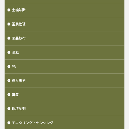
土壌診断
営農管理
薬品散布
灌漑
PR
導入事例
畜産
環境制御
モニタリング・センシング