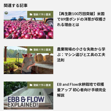
関連する記事
【再生数100万回突破】米国
動画で学ぶ農業
で89億ポンドの洋葱が収穫さ
れる理由とは
農業現場の小さな失敗から学
動画で学ぶ農業
ぶ：マシン選びと工具の工夫
法則
EB and Flow水耕栽培で収穫
動画で学ぶ農業
量アップ 初心者向け手順完全
解説