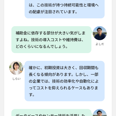
ト農
は、この技術が持つ持続可能性と環境へ
業技
の配慮が注目されています。
術は
あり
ます
か？
補助金に依存する部分が大きい気がしま
6.3
すよね。技術の導入コストや維持費は、
Q. 砂
よしだ
漠に
どのくらいになるんでしょう。
育つ
植物
には
何が
確かに、初期投資は大きく、回収期間も
効果
的で
長くなる傾向があります。しかし、一部
す
しらい
の企業では、技術の効率化や自動化によ
か？
ってコストを抑えられるケースもありま
6.4
す。
Q. イ
スラ
エル
の農
業技
データベースやセンサー技術を活用した