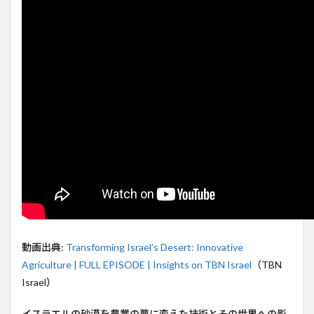
砂漠
農業
革命
2
イス
ラエ
ルの
砂漠
農業
革命
と
は？
3
水不
足を
克服
する
「ス
動画出典:
Transforming Israel’s Desert: Innovative
マー
Agriculture | FULL EPISODE | Insights on TBN Israel
（TBN
ト農
業」
Israel）
の技
術
イスラエルの砂漠を農業の夢に変えた技術とその世界への影