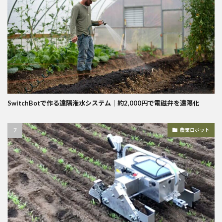
SwitchBotで作る遠隔潅水システム｜約2,000円で電磁弁を遠隔化
農業ロボット