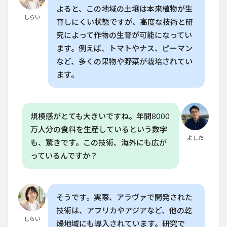
よると、この地域の土壌は本来植物が生
（FAQ）
しらい
育しにくい状態ですが、高度な技術と研
6.1
究によって作物の生育が可能になってい
Q. イ
スラ
ます。例えば、トマトやナス、ピーマン
エル
など、多くの果物や野菜が栽培されてい
の砂
漠農
ます。
業は
どの
よう
にし
規模感がとても大きいですね。年間8000
て成
功し
万人分の食料を生産しているという数字
たの
よしだ
も、驚きです。この技術、海外にも広が
です
か？
っているんですか？
6.2
Q. 家
庭菜
そうです。実際、アラヴァで開発された
園で
使え
技術は、アフリカやアジアなど、他の乾
るス
しらい
燥地域にも導入されています。研究で
マー