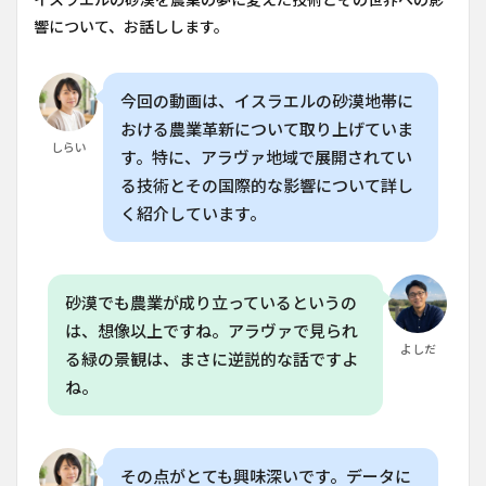
4
響について、お話しします。
植物
の
「ス
トレ
今回の動画は、イスラエルの砂漠地帯に
ス」
おける農業革新について取り上げていま
が効
しらい
す。特に、アラヴァ地域で展開されてい
果を
生
る技術とその国際的な影響について詳し
む？
く紹介しています。
5
イス
ラエ
ルの
砂漠でも農業が成り立っているというの
農業
は、想像以上ですね。アラヴァで見られ
が世
よしだ
界に
る緑の景観は、まさに逆説的な話ですよ
与え
ね。
る影
響
6
よ
くある質
その点がとても興味深いです。データに
問