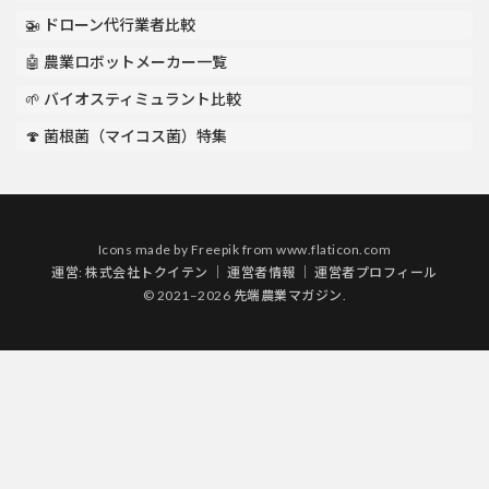
🚁 ドローン代行業者比較
🤖 農業ロボットメーカー一覧
🌱 バイオスティミュラント比較
🍄 菌根菌（マイコス菌）特集
Icons made by
Freepik
from
www.flaticon.com
運営:
株式会社トクイテン
｜
運営者情報
｜
運営者プロフィール
© 2021–2026 先端農業マガジン.