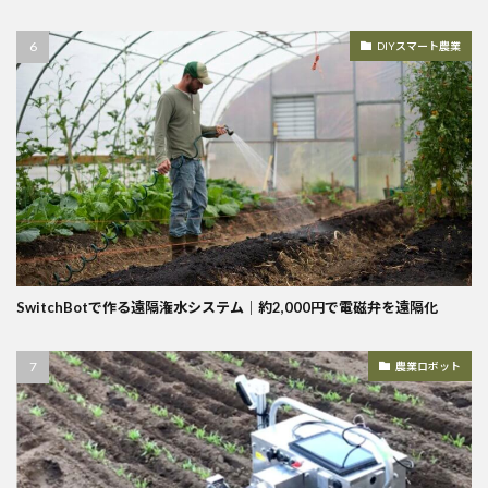
DIYスマート農業
SwitchBotで作る遠隔潅水システム｜約2,000円で電磁弁を遠隔化
農業ロボット