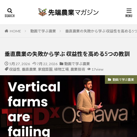
HOME
動画で学ぶ農業
垂直農業の失敗から学ぶ 収益性を高める5
垂直農業の失敗から学ぶ 収益性を高める5つの教訓
5月 27, 2026
7月 22, 2026
動画で学ぶ農業
収益性
,
垂直農業
,
家庭菜園
,
植物工場
,
農業技術
17view
動画で学ぶ農業