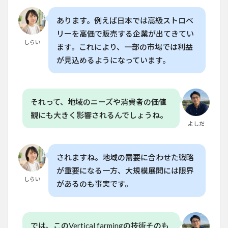
業の
将来
はど
あります。例えば日本では高級ストロベ
のよ
リーを高価で販売する企業が出てきてい
うに
しらい
ます。これにより、一部の市場では利益
なる
予想
が見込めるようになっています。
か？
それって、地域のニーズや消費者の価値
観にも大きく影響されるんでしょうね。
よしだ
されますね。地域の需要に合わせた戦略
が重要になる一方、大規模展開には限界
しらい
があるのも事実です。
では、このVertical farmingの技術そのも