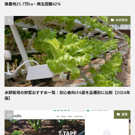
廃農地25.7万ha・再生困難62%
水耕栽培
水耕栽培の野菜おすすめ一覧｜初心者向け6選を品種別に比較【2026年
版】
灌漑