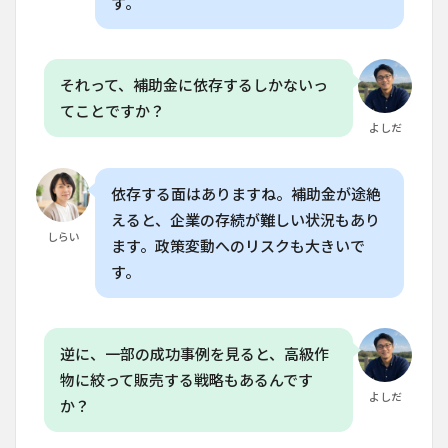
す。
Q. 垂
直農
業の
収益
性を
それって、補助金に依存するしかないっ
高め
てことですか？
るに
よしだ
はど
うす
れば
いい
依存する面はありますね。補助金が途絶
か？
えると、企業の存続が難しい状況もあり
6.4
しらい
ます。政策変動へのリスクも大きいで
Q. 日
す。
本の
垂直
農業
の現
状
逆に、一部の成功事例を見ると、高級作
は？
物に絞って販売する戦略もあるんです
6.5
よしだ
か？
Q. 垂
直農