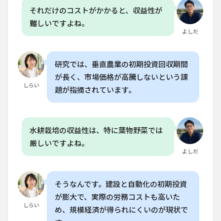
Q. 垂
それだけのコストがかかると、収益性が
直農
業は
難しいですよね。
家庭
よしだ
菜園
には
向い
研究では、垂直農業の初期投資回収期間
てい
る
が長く、市場価格が高騰しないという課
か？
しらい
題が指摘されています。
6.2
Q. 垂
直農
業の
水耕栽培の収益性は、特に葉物野菜では
エネ
厳しいですよね。
ルギ
よしだ
ー消
費は
どの
くら
そうなんです。建設と自動化の初期投資
い
が膨大で、実際の労務コストも高いた
か？
しらい
め、規模経済が得られにくいのが現状で
6.3