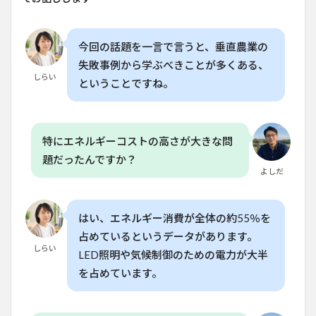
「収
益性
重視
の戦
今回の話題を一言で言うと、垂直農業の
略」
失敗事例から学ぶべきことが多くある、
しらい
5
ということですね。
未来
の垂
直農
業に
特にエネルギーコストの高さが大きな問
必要
な
題だったんですか？
「グ
よしだ
リー
ンル
ー
はい、エネルギー消費が全体の約55％を
プ」
占めているというデータがあります。
6
よ
しらい
LED照明や気候制御のための電力が大半
くある質
問
を占めています。
（FAQ）
6.1