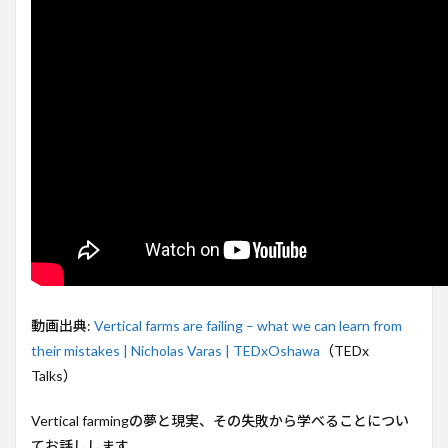
教訓
2
垂直
農業
の夢
と現
実の
ギャ
ップ
3
垂直
農業
の主
な失
敗要
因と
動画出典:
Vertical farms are failing – what we can learn from
は？
their mistakes | Nicholas Varas | TEDxOshawa
（TEDx
4
Talks）
成功
事例
Vertical farmingの夢と現実、その失敗から学べることについ
から
学ぶ
てお話しします