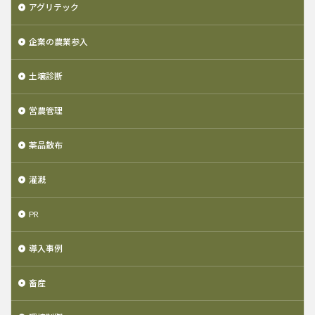
アグリテック
企業の農業参入
土壌診断
営農管理
薬品散布
灌漑
PR
導入事例
畜産