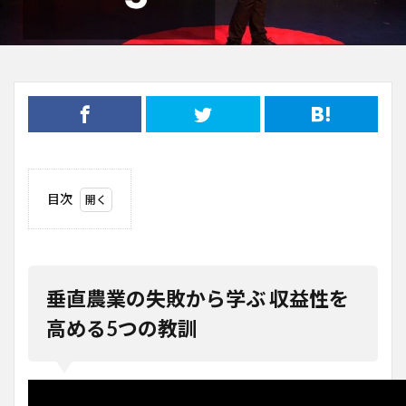
目次
1
垂直
農業
の失
敗か
垂直農業の失敗から学ぶ 収益性を
ら学
ぶ
高める5つの教訓
収益
性を
高め
る5
つの