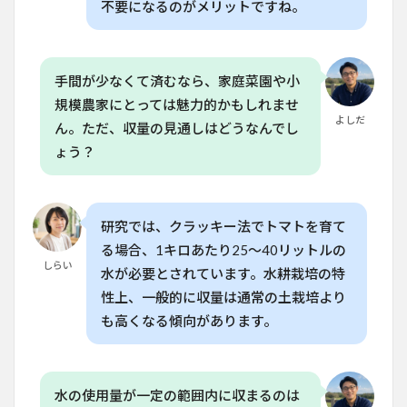
不要になるのがメリットですね。
6
今後
の展
望と
手間が少なくて済むなら、家庭菜園や小
拡張
方法
規模農家にとっては魅力的かもしれませ
よしだ
7
ん。ただ、収量の見通しはどうなんでし
家庭
ょう？
菜園
愛好
家向
けの
研究では、クラッキー法でトマトを育て
まと
め
る場合、1キロあたり25〜40リットルの
しらい
8
よ
水が必要とされています。水耕栽培の特
くある質
性上、一般的に収量は通常の土栽培より
問
も高くなる傾向があります。
（FAQ）
8.1
Q. ク
ラッ
水の使用量が一定の範囲内に収まるのは
キー