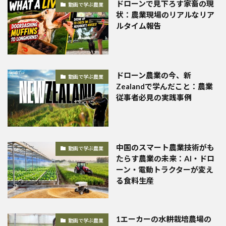
ドローンで見下ろす家畜の現
動画で学ぶ農業
状：農業現場のリアルなリア
ルタイム報告
ドローン農業の今、新
動画で学ぶ農業
Zealandで学んだこと：農業
従事者必見の実践事例
中国のスマート農業技術がも
動画で学ぶ農業
たらす農業の未来：AI・ドロ
ーン・電動トラクターが変え
る食料生産
1エーカーの水耕栽培農場の
動画で学ぶ農業