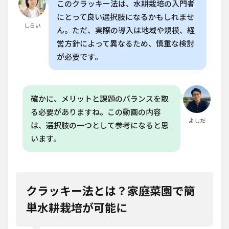
このクラッキー法は、水耕栽培の入門者
キー
法で
にとって良い選択肢になるかもしれませ
育て
しらい
ん。ただ、実際の導入は地域や規模、経
たト
マト
営方針によって異なるため、慎重な検討
に害
が必要です。
虫が
入っ
た場
合、
確かに、メリットと課題のバランスを取
どう
対処
る必要がありますね。この動画の内容
すれ
よしだ
は、選択肢の一つとして参考になると思
ばよ
いで
います。
す
か？
クラッキー法とは？家庭菜園で簡
単水耕栽培が可能に