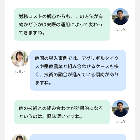
すべ
きで
す
労務コストの観点からも、この方法が有
か？
効かどうかは実際の運用によって変わっ
よしだ
8.4
てきますね。
Q. ク
ラッ
キー
法で
他国の導入事例では、アグリボルタイク
育て
たト
スや垂直農業と組み合わせるケースも多
マト
しらい
く、技術の融合が進んでいる傾向があり
の根
ますね。
の成
長は
どの
くら
いで
他の技術との組み合わせが効果的になる
す
というのは、興味深いですね。
か？
よしだ
8.5
Q. ク
ラッ