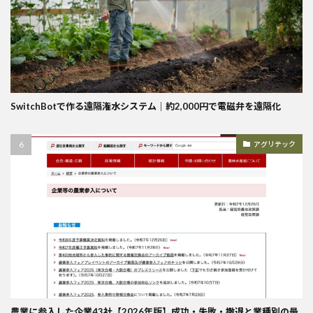
SwitchBotで作る遠隔潅水システム｜約2,000円で電磁弁を遠隔化
アグリテック
農業に参入した企業43社【2026年版】成功・失敗・撤退と業種別の最