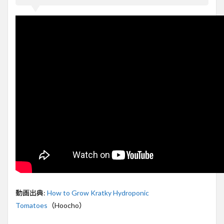
単水
耕栽
培
クラ
ッキ
ー法
で実
践ト
マト
栽培
2
クラ
ッキ
ー法
と
は？
家庭
菜園
で簡
単水
耕栽
動画出典:
How to Grow Kratky Hydroponic
培が
Tomatoes
（Hoocho）
可能
に