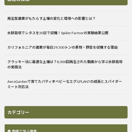
再生型農業がもたらす土壌の変化と環境への影響とは？
水耕栽培でレタスを30日で収穫！Spider Farmerの実験結果公開
カリフォルニアの農業が毎日29,500トンの果物・野菜を収穫する理由
クラッキー法に最適な土壌は？8,000回再生された動画から学ぶ水耕栽培
の実践法
AeroGardenで育てたパティオベビーなエグGPLANTの成長とスパイダー
ミート対応法
カテゴリー
動画で学ぶ農業