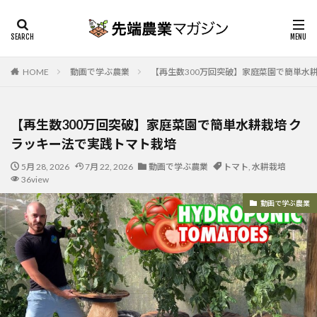
HOME
動画で学ぶ農業
【再生数300万回突破】家庭菜園で簡単水
【再生数300万回突破】家庭菜園で簡単水耕栽培 ク
ラッキー法で実践トマト栽培
5月 28, 2026
7月 22, 2026
動画で学ぶ農業
トマト
,
水耕栽培
36view
動画で学ぶ農業