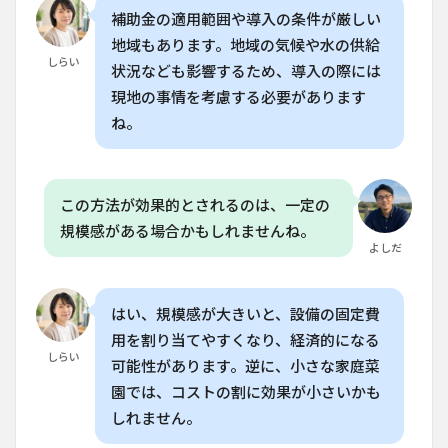
はど
補助金の適用範囲や導入の条件が厳しい
れく
地域もあります。地域の気候や水の供給
らい
しらい
が適
状況なども影響するため、導入の際には
して
現地の事情を考慮する必要があります
いま
す
ね。
か？
8.3
Q. ク
この方法が効果的とされるのは、一定の
ラッ
キー
規模感がある場合かもしれませんね。
法で
よしだ
栽培
する
際、
はい、規模感が大きいと、設備の固定費
栄養
液の
用を割り当てやすくなり、経済的になる
pHや
しらい
可能性があります。逆に、小さな家庭菜
ECは
どの
園では、コストの割に効果が小さいかも
くら
しれません。
いに
設定