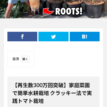
目次
1
【再
生数
300
万回
【再生数300万回突破】家庭菜園
突
破】
で簡単水耕栽培 クラッキー法で実
家庭
践トマト栽培
菜園
で簡