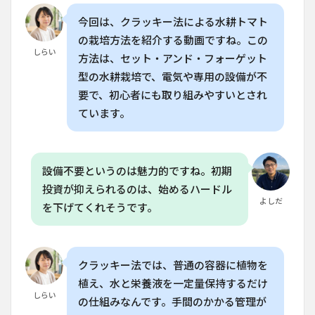
3
今回は、クラッキー法による水耕トマト
必要
の栽培方法を紹介する動画ですね。この
な道
しらい
具と
方法は、セット・アンド・フォーゲット
準備
型の水耕栽培で、電気や専用の設備が不
手順
要で、初心者にも取り組みやすいとされ
4
ています。
栽培
環境
と成
長状
況の
設備不要というのは魅力的ですね。初期
確認
投資が抑えられるのは、始めるハードル
5
よしだ
を下げてくれそうです。
栽培
中の
注意
点と
クラッキー法では、普通の容器に植物を
トラ
ブル
植え、水と栄養液を一定量保持するだけ
対処
しらい
の仕組みなんです。手間のかかる管理が
法