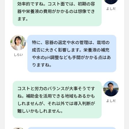
効率的ですね。コスト面では、初期の容
法で
よしだ
トマ
器や栄養液の費用がかかるのは想像でき
トを
ます。
育て
るに
は、
どの
くら
特に、容器の選定や水の管理は、栽培の
いの
成否に大きく影響します。栄養液の補充
期間
しらい
が必
や水のpH調整なども手間がかかる点はあ
要で
りますね。
す
か？
8.2
Q. ク
コストと労力のバランスが大事そうです
ラッ
ね。補助金を活用できる地域もあるかも
キー
よしだ
法で
しれませんが、それ以外では導入判断が
使用
難しいかもしれません。
する
容器
のサ
イズ