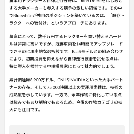
農業用トラクターの自律走行分野は、John Deereをはじめと
する大手メーカーも参入する競争の激しい領域です。その中
でBluewhiteが独自のポジションを築いているのは、「既存ト
ラクターへの後付け」というアプローチにあります。
農家にとって、数千万円するトラクターを買い替えるハード
ルは非常に高いですが、既存車両を14時間でアップグレード
できるのは現実的な選択肢です。RaaSモデルとの組み合わせ
により、初期投資を抑えながら自律走行技術を試せる点は、
特に導入を検討する中規模農家にとって魅力的でしょう。
累計調達額8,900万ドル、CNHやNVIDIAといった大手パート
ナーの存在、そして75,000時間以上の実運用実績は、技術の
成熟度を示しています。一方で、永年作物に特化している点
は強みでもあり制約でもあるため、今後の作物カテゴリの拡
大にも注目です。