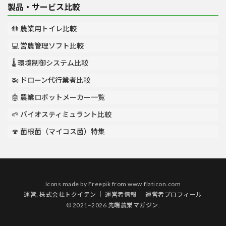
製品・サービス比較
🚻 農業用トイレ比較
💻 営農管理ソフト比較
🌡️ 環境制御システム比較
🚁 ドローン代行業者比較
🤖 農業ロボットメーカー一覧
🌱 バイオスティミュラント比較
🍄 菌根菌（マイコス菌）特集
Icons made by
Freepik
from
www.flaticon.com
運営:
株式会社トクイテン
｜
運営者情報
｜
運営者プロフィール
© 2021–2026 先端農業マガジン.