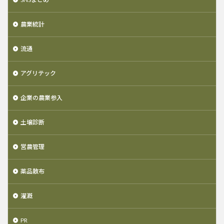
農業統計
流通
アグリテック
企業の農業参入
土壌診断
営農管理
薬品散布
灌漑
PR