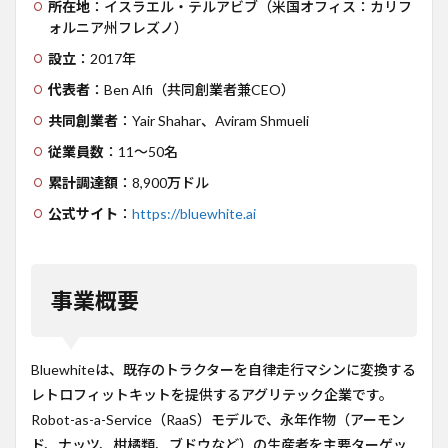
Pathfinder（ハ
所在地
：イスラエル・テルアビブ（米国オフィス：カリフ
ードウェア）
ォルニア州フレズノ）
2.2
設立
：2017年
Compass（ソ
代表者
：Ben Alfi（共同創業者兼CEO）
フトウェア）
共同創業者
：Yair Shahar、Aviram Shmueli
3
どう
従業員数
：11〜50名
いう
課題
累計調達額
：8,900万ドル
をど
公式サイト
：
https://bluewhite.ai
う解
決し
てい
るか
事業概要
3.1
永年
作物
農業
Bluewhiteは、既存のトラクターを自律走行マシンに変換する
が抱
える
レトロフィットキットを提供するアグリテック企業です。
課題
Robot-as-a-Service（RaaS）モデルで、永年作物（アーモン
3.2
ド、ナッツ、柑橘類、ブドウなど）の生産者を主要ターゲッ