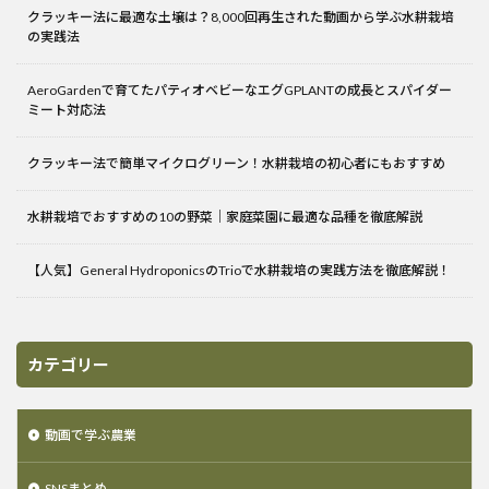
クラッキー法に最適な土壌は？8,000回再生された動画から学ぶ水耕栽培
の実践法
AeroGardenで育てたパティオベビーなエグGPLANTの成長とスパイダー
ミート対応法
クラッキー法で簡単マイクログリーン！水耕栽培の初心者にもおすすめ
水耕栽培でおすすめの10の野菜｜家庭菜園に最適な品種を徹底解説
【人気】General HydroponicsのTrioで水耕栽培の実践方法を徹底解説！
カテゴリー
動画で学ぶ農業
SNSまとめ