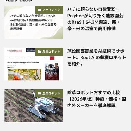
ハチに頼らない自律受粉。
アグリテック
Polybeeが切り拓く施設園芸
のRaaS｜$4.3M調達、英・
豪・米の温室で商用稼働
施設園芸農業をAI技術でサポ
農業ロボット
ート。Root AIの収穫ロボット
を紹介。
除草ロボットおすすめ比較
農業ロボット
【2026年版】種類・価格・国
内外メーカーを徹底解説