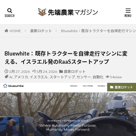
HOME
農業ロボット
Bluewhite：既存トラクターを自律走行マ
Bluewhite：既存トラクターを自律走行マシンに変
える、イスラエル発のRaaSスタートアップ
2月 27, 2026
5月 24, 2026
農業ロボット
AI
,
アメリカ
,
イスラエル
,
スタートアップ
,
センサー
,
自動化
54view
農業ロボット