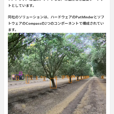
Bluewhite
トとしています。
のアプロ
ーチ
同社のソリューションは、ハードウェアの
Pathfinder
とソフ
4
トウェアの
Compass
の2つのコンポーネントで構成されてい
ビジ
ます。
ネス
モデ
ル
5
今後
の計
画
6
コメ
ント
7
参考
URL