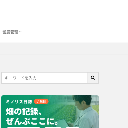
営農管理
圃場管理アプリおすすめ10選
農業用トイレ比較
バイオスティミュラント完全ガイド