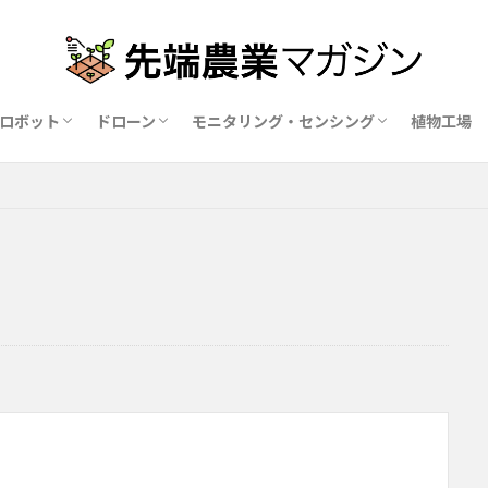
ロボット
ドローン
モニタリング・センシング
植物工場
業ロボットメーカー比較15社
ドローン農薬散布の代行業者比較
ハウス用遮光剤・遮熱剤の比較
農業用環境制御システム比較