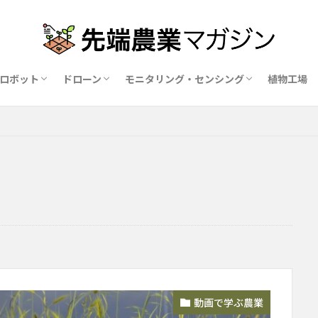
ロボット
ドローン
モニタリング・センシング
植物工場
業ロボットメーカー比較15社
ドローン農薬散布の代行業者比較
ハウス用遮光剤・遮熱剤の比較
農業用環境制御システム比較
動画で学ぶ農業