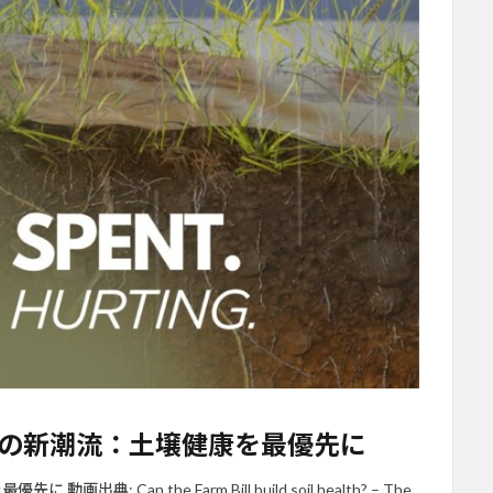
illの新潮流：土壌健康を最優先に
: Can the Farm Bill build soil health? – The