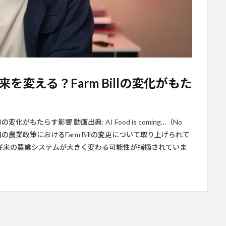
を変える？Farm Billの変化がもた
化がもたらす影響 動画出典: AI Food is coming…（No
は、米国の農業政策におけるFarm Billの変更について取り上げられて
、従来の農業システムが大きく変わる可能性が指摘されていま