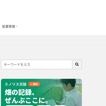
営農管理
圃場管理アプリおすすめ10選
農業用トイレ比較
バイオスティミュラント完全ガイド