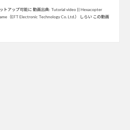
能に 動画出典: Tutorial video || Hexacopter
rone frame（EFT Electronic Technology Co. Ltd.） しらい この動画