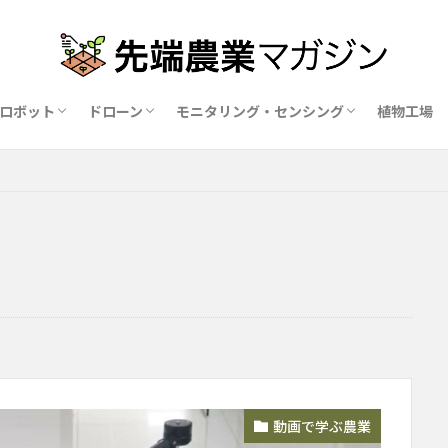
ロボット
ドローン
モニタリング・センシング
植物工場
業ロボットメーカー比較15社
ドローン農薬散布の代行業者比較
ハウス用遮光剤・遮熱剤の比較
農業用環境制御システム比較
動画で学ぶ農業