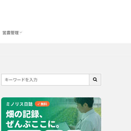
営農管理
圃場管理アプリおすすめ10選
農業用トイレ比較
バイオスティミュラント完全ガイド