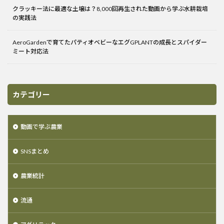
クラッキー法に最適な土壌は？8,000回再生された動画から学ぶ水耕栽培
の実践法
AeroGardenで育てたパティオベビーなエグGPLANTの成長とスパイダー
ミート対応法
カテゴリー
動画で学ぶ農業
SNSまとめ
農業統計
流通