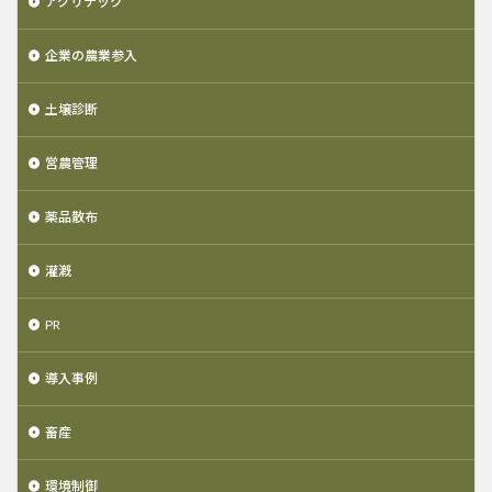
アグリテック
企業の農業参入
土壌診断
営農管理
薬品散布
灌漑
PR
導入事例
畜産
環境制御