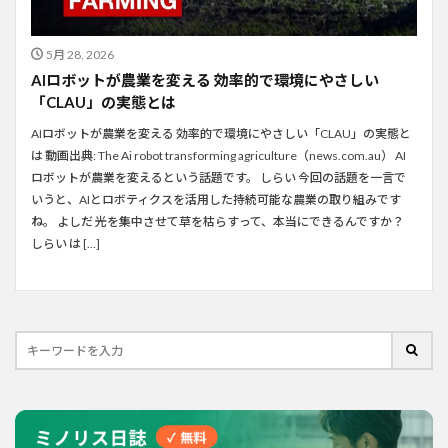
5月 28, 2026
AIロボットが農業を変える 効率的で環境にやさしい
「CLAU」の実態とは
AIロボットが農業を変える 効率的で環境にやさしい「CLAU」の実態と
は 動画出典: The Ai robot transforming agriculture（news.com.au） AI
ロボットが農業を変えるという話題です。 しらい 今回の話題を一言で
いうと、AIとロボティクスを活用した持続可能な農業の取り組みです
ね。 よしだ 光を集中させて草を枯らすって、本当にできるんですか？
しらい は […]