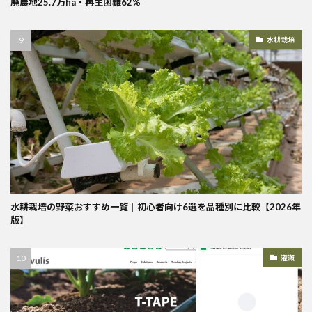
廃農地25.7万ha・再生困難62%
水耕栽培
水耕栽培の野菜おすすめ一覧｜初心者向け6選を品種別に比較【2026年
版】
灌漑