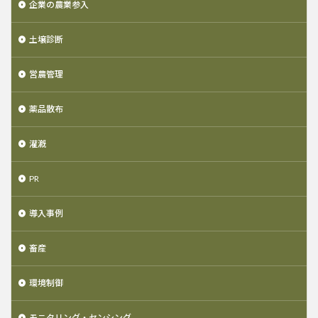
企業の農業参入
土壌診断
営農管理
薬品散布
灌漑
PR
導入事例
畜産
環境制御
モニタリング・センシング