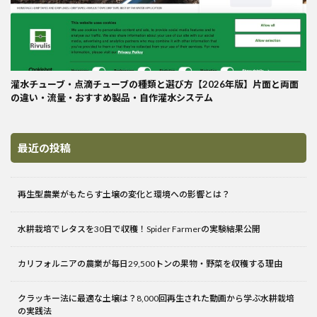
灌水チューブ・点滴チューブの種類と選び方【2026年版】片面と両面
の違い・流量・おすすめ製品・自作灌水システム
最近の投稿
再生型農業がもたらす土壌の変化と環境への影響とは？
水耕栽培でレタスを30日で収穫！Spider Farmerの実験結果公開
カリフォルニアの農業が毎日29,500トンの果物・野菜を収穫する理由
クラッキー法に最適な土壌は？8,000回再生された動画から学ぶ水耕栽培
の実践法