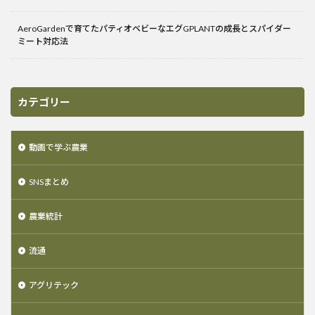
AeroGardenで育てたパティオベビーなエグGPLANTの成長とスパイダー
ミート対応法
カテゴリー
動画で学ぶ農業
SNSまとめ
農業統計
流通
アグリテック