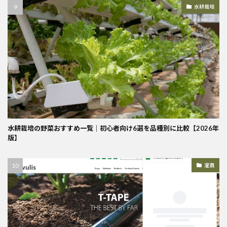
水耕栽培
水耕栽培の野菜おすすめ一覧｜初心者向け6選を品種別に比較【2026年
版】
灌漑