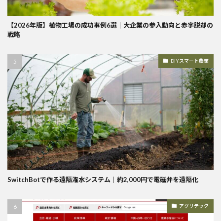
【2026年版】植物工場の成功事例6選｜大企業の参入動向と赤字脱却の
戦略
DIYスマート農業
SwitchBotで作る遠隔潅水システム｜約2,000円で電磁弁を遠隔化
アグリテック