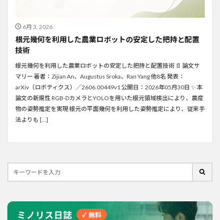
6月 3, 2026
根元幾何を利用した農業ロボットの安定した把持と配置
技術
根元幾何を利用した農業ロボットの安定した把持と配置技術 📄 論文サ
マリー 著者：Zijian An、Augustus Sroka、Ran Yang 他8名 発表：
arXiv（ロボティクス）／2606.00449v1 公開日：2026年05月30日 ✨ 本
論文の新規性 RGB-DカメラとYOLOを用いた根元領域検出により、農産
物の姿勢推定を実現 根元の平面幾何を利用した姿勢推定により、従来手
法よりも […]