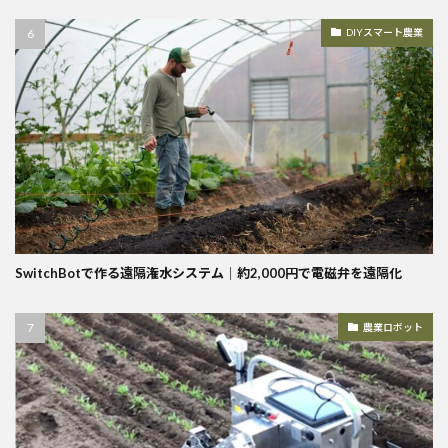
DIYスマート農業
SwitchBotで作る遠隔潅水システム｜約2,000円で電磁弁を遠隔化
農業ロボット