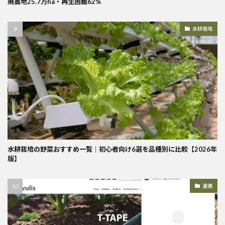
廃農地25.7万ha・再生困難62%
水耕栽培
水耕栽培の野菜おすすめ一覧｜初心者向け6選を品種別に比較【2026年
版】
灌漑