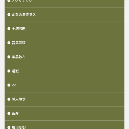
アグリテック
企業の農業参入
土壌診断
営農管理
薬品散布
灌漑
PR
導入事例
畜産
環境制御