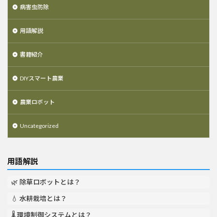
病害虫防除
用語解説
書籍紹介
DIYスマート農業
農業ロボット
Uncategorized
用語解説
🌿 除草ロボットとは？
💧 水耕栽培とは？
🌡️ 環境制御システムとは？