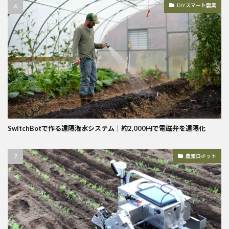
DIYスマート農業
SwitchBotで作る遠隔潅水システム｜約2,000円で電磁弁を遠隔化
農業ロボット