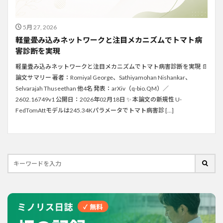
5月 27, 2026
軽量畳み込みネットワークと注目メカニズムでトマト病
害診断を実現
軽量畳み込みネットワークと注目メカニズムでトマト病害診断を実現 📄
論文サマリー 著者：Romiyal George、Sathiyamohan Nishankar、
Selvarajah Thuseethan 他4名 発表：arXiv（q-bio.QM）／
2602.16749v1 公開日：2026年02月18日 ✨ 本論文の新規性 U-
FedTomAttモデルは245.34Kパラメータでトマト病害診 […]