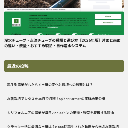
灌水チューブ・点滴チューブの種類と選び方【2026年版】片面と両面
の違い・流量・おすすめ製品・自作灌水システム
最近の投稿
再生型農業がもたらす土壌の変化と環境への影響とは？
水耕栽培でレタスを30日で収穫！Spider Farmerの実験結果公開
カリフォルニアの農業が毎日29,500トンの果物・野菜を収穫する理由
クラッキー法に最適な土壌は？8,000回再生された動画から学ぶ水耕栽培