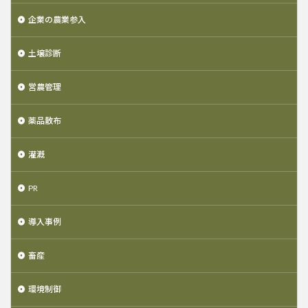
企業の農業参入
土壌診断
営農管理
薬品散布
灌漑
PR
導入事例
畜産
環境制御