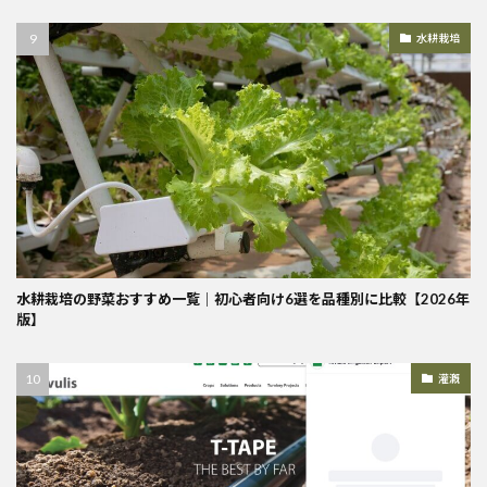
水耕栽培
水耕栽培の野菜おすすめ一覧｜初心者向け6選を品種別に比較【2026年
版】
灌漑