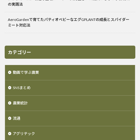
の実践法
AeroGardenで育てたパティオベビーなエグGPLANTの成長とスパイダー
ミート対応法
カテゴリー
動画で学ぶ農業
SNSまとめ
農業統計
流通
アグリテック