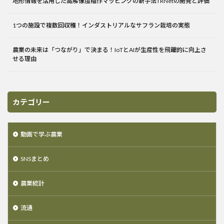
地形情報を活用した高解像度稲作マッピングの新手法TRNetの開発と評価
1つの施設で複数回収穫！インダストリアルなサフラン栽培の実態
農業の未来は「つながり」で決まる！IoTとAIが生産性を飛躍的に向上さ
せる理由
カテゴリー
動画で学ぶ農業
SNSまとめ
農業統計
流通