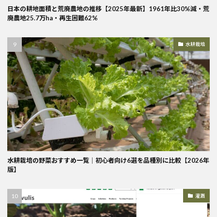
日本の耕地面積と荒廃農地の推移【2025年最新】1961年比30%減・荒
廃農地25.7万ha・再生困難62%
水耕栽培
水耕栽培の野菜おすすめ一覧｜初心者向け6選を品種別に比較【2026年
版】
灌漑