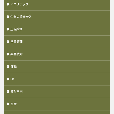
アグリテック
企業の農業参入
土壌診断
営農管理
薬品散布
灌漑
PR
導入事例
畜産