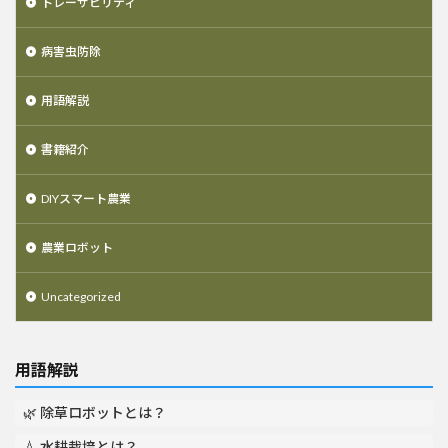
トレーサビリティ
病害虫防除
用語解説
書籍紹介
DIYスマート農業
農業ロボット
Uncategorized
用語解説
🌿 除草ロボットとは？
💧 水耕栽培とは？