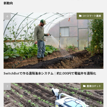
新動向
DIYスマート農業
SwitchBotで作る遠隔潅水システム｜約2,000円で電磁弁を遠隔化
農業ロボット