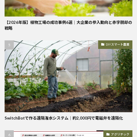
【2026年版】植物工場の成功事例6選｜大企業の参入動向と赤字脱却の
戦略
DIYスマート農業
SwitchBotで作る遠隔潅水システム｜約2,000円で電磁弁を遠隔化
アグリテック