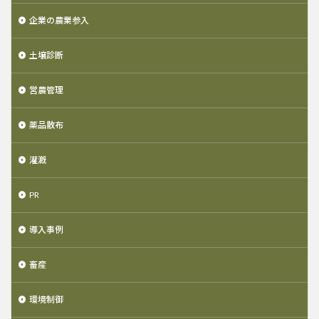
企業の農業参入
土壌診断
営農管理
薬品散布
灌漑
PR
導入事例
畜産
環境制御