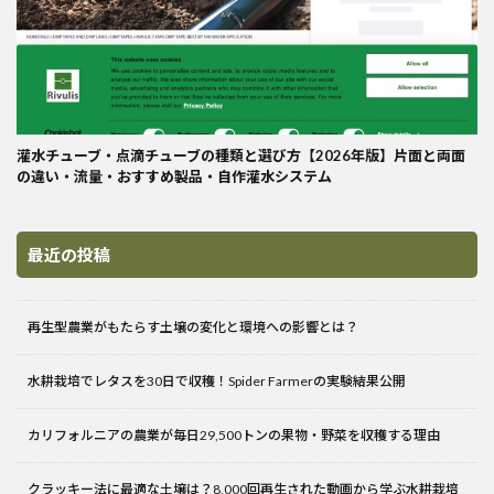
灌水チューブ・点滴チューブの種類と選び方【2026年版】片面と両面
の違い・流量・おすすめ製品・自作灌水システム
最近の投稿
再生型農業がもたらす土壌の変化と環境への影響とは？
水耕栽培でレタスを30日で収穫！Spider Farmerの実験結果公開
カリフォルニアの農業が毎日29,500トンの果物・野菜を収穫する理由
クラッキー法に最適な土壌は？8,000回再生された動画から学ぶ水耕栽培