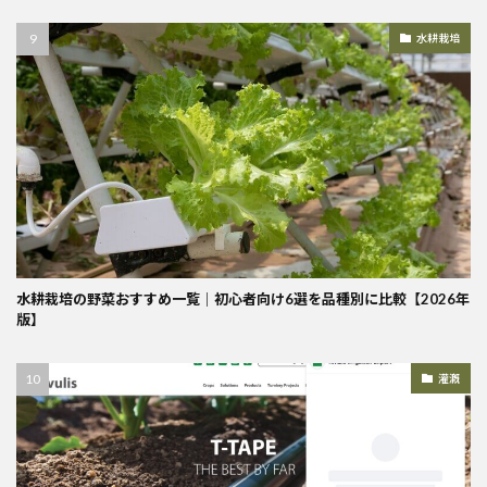
水耕栽培
水耕栽培の野菜おすすめ一覧｜初心者向け6選を品種別に比較【2026年
版】
灌漑