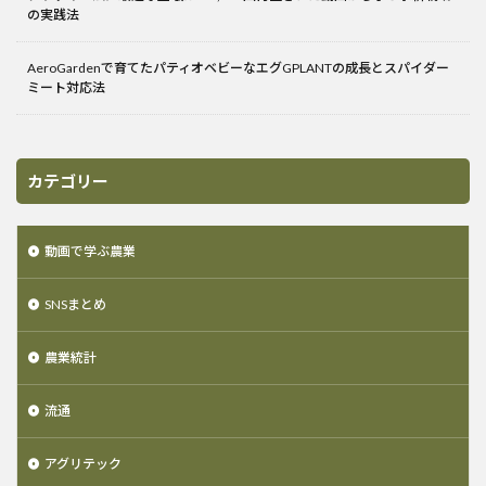
の実践法
AeroGardenで育てたパティオベビーなエグGPLANTの成長とスパイダー
ミート対応法
カテゴリー
動画で学ぶ農業
SNSまとめ
農業統計
流通
アグリテック