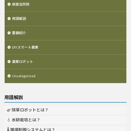
病害虫防除
用語解説
書籍紹介
DIYスマート農業
農業ロボット
Uncategorized
用語解説
🌿 除草ロボットとは？
💧 水耕栽培とは？
🌡️ 環境制御システムとは？