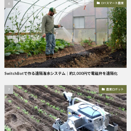
DIYスマート農業
SwitchBotで作る遠隔潅水システム｜約2,000円で電磁弁を遠隔化
農業ロボット