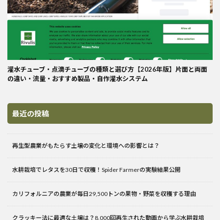
灌水チューブ・点滴チューブの種類と選び方【2026年版】片面と両面
の違い・流量・おすすめ製品・自作灌水システム
最近の投稿
再生型農業がもたらす土壌の変化と環境への影響とは？
水耕栽培でレタスを30日で収穫！Spider Farmerの実験結果公開
カリフォルニアの農業が毎日29,500トンの果物・野菜を収穫する理由
クラッキー法に最適な土壌は？8,000回再生された動画から学ぶ水耕栽培