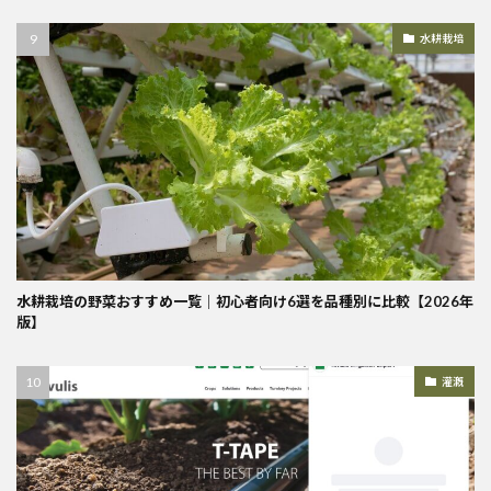
水耕栽培
水耕栽培の野菜おすすめ一覧｜初心者向け6選を品種別に比較【2026年
版】
灌漑