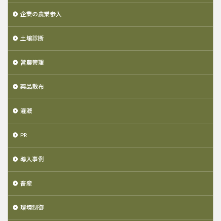
企業の農業参入
土壌診断
営農管理
薬品散布
灌漑
PR
導入事例
畜産
環境制御