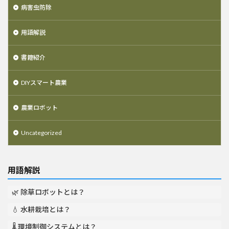
病害虫防除
用語解説
書籍紹介
DIYスマート農業
農業ロボット
Uncategorized
用語解説
🌿 除草ロボットとは？
💧 水耕栽培とは？
🌡️ 環境制御システムとは？