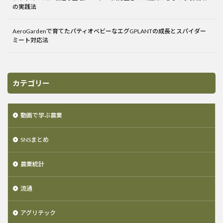
の実践法
AeroGardenで育てたパティオベビーなエグGPLANTの成長とスパイダー
ミート対応法
カテゴリー
動画で学ぶ農業
SNSまとめ
農業統計
流通
アグリテック