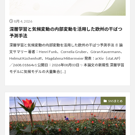
8月 4, 2026
深層学習と気候変動の内部変動を活用した欧州の干ばつ
予測手法
深層学習と気候変動の内部変動を活用した欧州の干ばつ予測手法 📄 論
文サマリー 著者：Henri Funk、Cornelia Gruber、Göran Kauermann、
Helmut Küchenhoff、Magdalena Mittermeier 発表：arXiv（stat.AP）
／2608.01864v1 公開日：2026年08月03日 ✨ 本論文の新規性 深層学習
モデルに気候モデルの大量集合 […]
SNSまとめ