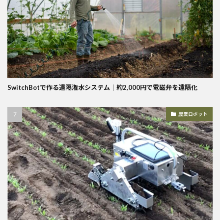
SwitchBotで作る遠隔潅水システム｜約2,000円で電磁弁を遠隔化
農業ロボット