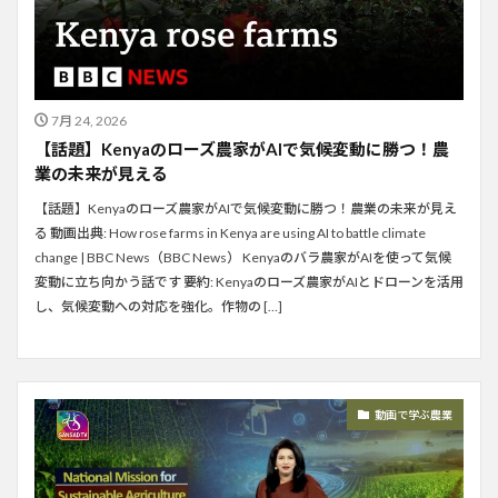
7月 24, 2026
【話題】Kenyaのローズ農家がAIで気候変動に勝つ！農
業の未来が見える
【話題】Kenyaのローズ農家がAIで気候変動に勝つ！農業の未来が見え
る 動画出典: How rose farms in Kenya are using AI to battle climate
change | BBC News（BBC News） Kenyaのバラ農家がAIを使って気候
変動に立ち向かう話です 要約: Kenyaのローズ農家がAIとドローンを活用
し、気候変動への対応を強化。作物の […]
動画で学ぶ農業