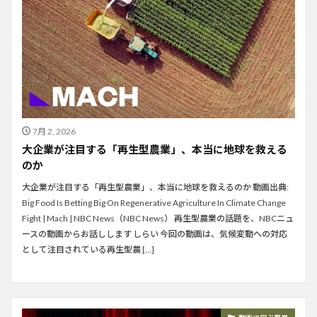
7月 2, 2026
大企業が注目する「再生型農業」、本当に地球を救える
のか
大企業が注目する「再生型農業」、本当に地球を救えるのか 動画出典:
Big Food Is Betting Big On Regenerative Agriculture In Climate Change
Fight | Mach | NBC News（NBC News） 再生型農業の話題を、NBCニュ
ースの動画からお話しします しらい 今回の動画は、気候変動への対応
として注目されている再生型農 […]