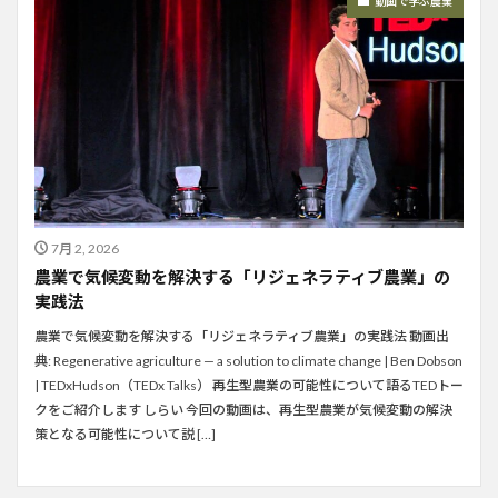
動画で学ぶ農業
7月 2, 2026
農業で気候変動を解決する「リジェネラティブ農業」の
実践法
農業で気候変動を解決する「リジェネラティブ農業」の実践法 動画出
典: Regenerative agriculture — a solution to climate change | Ben Dobson
| TEDxHudson（TEDx Talks） 再生型農業の可能性について語るTEDトー
クをご紹介します しらい 今回の動画は、再生型農業が気候変動の解決
策となる可能性について説 […]