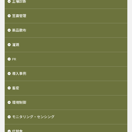
土壌診断
営農管理
薬品散布
灌漑
PR
導入事例
畜産
環境制御
モニタリング・センシング
代替食