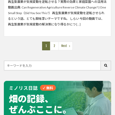
再生型農業が気候変動を逆転させる？実際の効果と家庭菜園への活用法
動画出典: Can Regenerative Agriculture Reverse Climate Change? | One
Small Step（Did You See This?） 再生型農業が気候変動を逆転させられ
るという話、とても興味深いテーマですね。 しらい 今回の動画では、
再生型農業が気候変動の解決策になり得るかにつ […]
1
2
Next