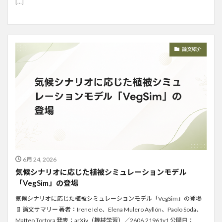
[…]
論文紹介
6月 24, 2026
気候シナリオに応じた植被シミュレーションモデル
「VegSim」の登場
気候シナリオに応じた植被シミュレーションモデル「VegSim」の登場
📄 論文サマリー 著者：Irene Iele、Elena Mulero Ayllón、Paolo Soda、
Matteo Tortora 発表：arXiv（機械学習）／2606.21961v1 公開日：