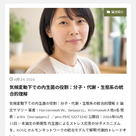
論文紹介
6月 24, 2026
気候変動下での内生菌の役割：分子・代謝・生態系の統
合的理解
気候変動下での内生菌の役割：分子・代謝・生態系の統合的理解 📄 論
文サマリー 著者：Harsonowati W、Sanjaya LL、Krismawati A 他6名 発
表：arXiv（europepmc）／pmc:PMC13271342 公開日：2026年06月
11日 ✨ 本論文の新規性 内生菌によるストレス応答の分子メカニズム
を、ROSとホルモンネットワークの統合モデルで解明 代謝的トレードオ