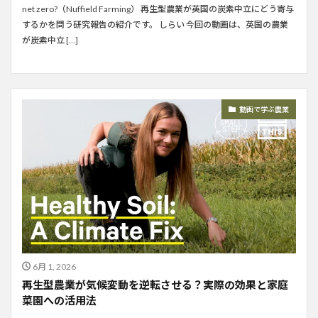
net zero?（Nuffield Farming） 再生型農業が英国の炭素中立にどう寄与
するかを問う研究報告の紹介です。 しらい 今回の動画は、英国の農業
が炭素中立 […]
動画で学ぶ農業
6月 1, 2026
再生型農業が気候変動を逆転させる？実際の効果と家庭
菜園への活用法