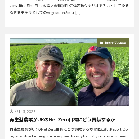
2026年06月20日 ✨ 本論文の新規性 気候変動シナリオを入力として扱え
る世界モデルとしてのVegetation Simul […]
動画で学ぶ農業
6月 15, 2026
再生型農業がUKのNet Zero目標にどう貢献するか
再生型農業がUKのNet Zero目標にどう貢献するか 動画出典: Report: Do
regenerative farming practices pave the way for UK agriculture to meet