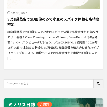
5月 30, 2026
3D知識蒸留で2D画像のみで小麦のスパイク体積を高精度
推定
3D知識蒸留で2D画像のみで小麦のスパイク体積を高精度推定 📄 論文サ
マリー 著者：Olivia Zumsteg、Jannis Widmer、Yann Bourdé 他4名 発
表：arXiv（コンピュータビジョン）／2605.20940v1 公開日：2026年
05月20日 ✨ 本論文の新規性 3D再構成と知識蒸留を組み合わせたハイブ
リッドモデルにより、画像ベースでの高精度推定を実現 2D画像のみで
[…]