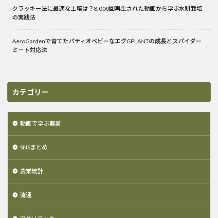
クラッキー法に最適な土壌は？8,000回再生された動画から学ぶ水耕栽培
の実践法
AeroGardenで育てたパティオベビーなエグGPLANTの成長とスパイダー
ミート対応法
カテゴリー
動画で学ぶ農業
SNSまとめ
農業統計
流通