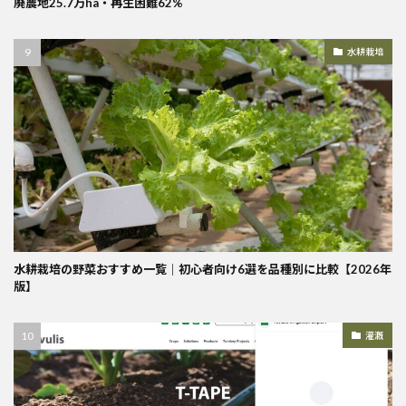
廃農地25.7万ha・再生困難62%
水耕栽培
水耕栽培の野菜おすすめ一覧｜初心者向け6選を品種別に比較【2026年
版】
灌漑