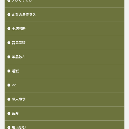
アグリテック
企業の農業参入
土壌診断
営農管理
薬品散布
灌漑
PR
導入事例
畜産
環境制御