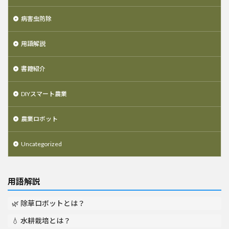
病害虫防除
用語解説
書籍紹介
DIYスマート農業
農業ロボット
Uncategorized
用語解説
🌿 除草ロボットとは？
💧 水耕栽培とは？