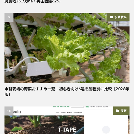
廃農地25.7万ha・再生困難62%
水耕栽培
水耕栽培の野菜おすすめ一覧｜初心者向け6選を品種別に比較【2026年
版】
灌漑