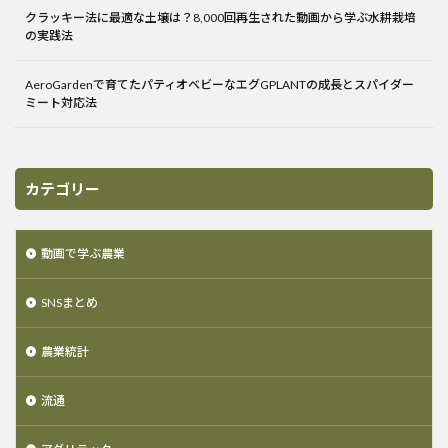
クラッキー法に最適な土壌は？8,000回再生された動画から学ぶ水耕栽培
の実践法
AeroGardenで育てたパティオベビーなエグGPLANTの成長とスパイダー
ミート対応法
カテゴリー
動画で学ぶ農業
SNSまとめ
農業統計
流通