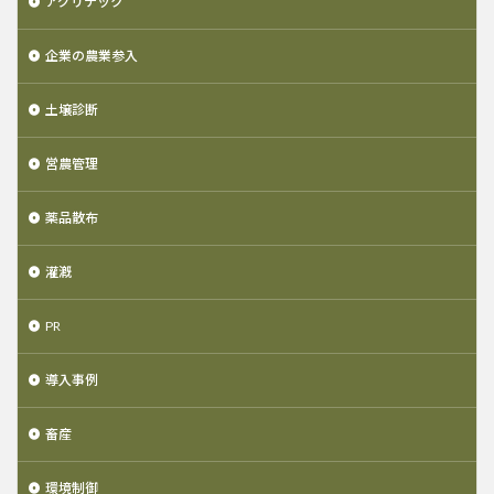
アグリテック
企業の農業参入
土壌診断
営農管理
薬品散布
灌漑
PR
導入事例
畜産
環境制御