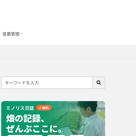
営農管理
圃場管理アプリおすすめ10選
農業用トイレ比較
バイオスティミュラント完全ガイド