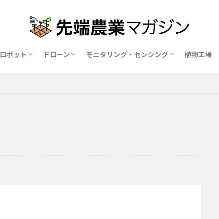
ロボット
ドローン
モニタリング・センシング
植物工場
業ロボットメーカー比較15社
ドローン農薬散布の代行業者比較
ハウス用遮光剤・遮熱剤の比較
農業用環境制御システム比較