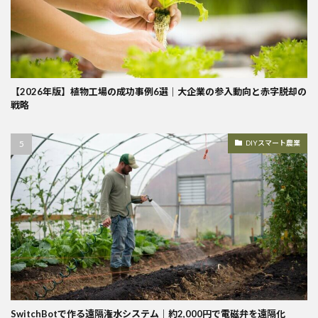
【2026年版】植物工場の成功事例6選｜大企業の参入動向と赤字脱却の
戦略
DIYスマート農業
SwitchBotで作る遠隔潅水システム｜約2,000円で電磁弁を遠隔化