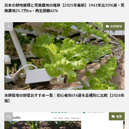
日本の耕地面積と荒廃農地の推移【2025年最新】1961年比30%減・荒
廃農地25.7万ha・再生困難62%
水耕栽培
水耕栽培の野菜おすすめ一覧｜初心者向け6選を品種別に比較【2026年
版】
灌漑