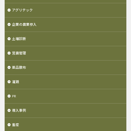
アグリテック
企業の農業参入
土壌診断
営農管理
薬品散布
灌漑
PR
導入事例
畜産