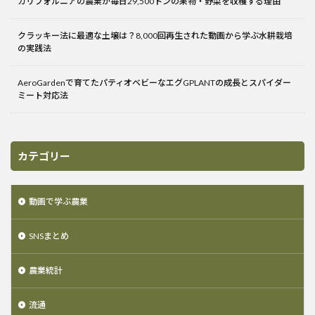
カリフォルニアの農業が毎日29,500トンの果物・野菜を収穫する理由
クラッキー法に最適な土壌は？8,000回再生された動画から学ぶ水耕栽培
の実践法
AeroGardenで育てたパティオベビーなエグGPLANTの成長とスパイダー
ミート対応法
カテゴリー
動画で学ぶ農業
SNSまとめ
農業統計
流通