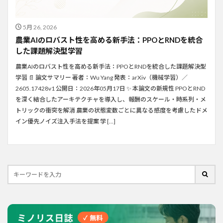
5月 26, 2026
農業AIのロバスト性を高める新手法：PPOとRNDを統合
した課題解決型学習
農業AIのロバスト性を高める新手法：PPOとRNDを統合した課題解決型
学習 📄 論文サマリー 著者：Wu Yang 発表：arXiv（機械学習）／
2605.17428v1 公開日：2026年05月17日 ✨ 本論文の新規性 PPOとRND
を深く結合したアーキテクチャを導入し、報酬のスケール・時系列・メ
トリックの衝突を解消 農業の状態変数ごとに異なる感度を考慮したドメ
イン優先ノイズ注入手法を提案 学 […]