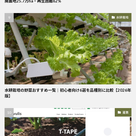
廃農地25.7万ha・再生困難62%
水耕栽培
水耕栽培の野菜おすすめ一覧｜初心者向け6選を品種別に比較【2026年
版】
灌漑