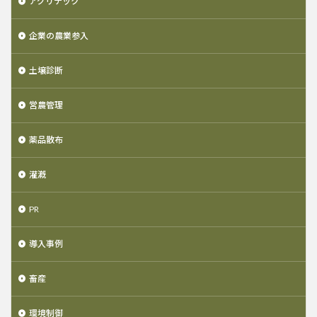
アグリテック
企業の農業参入
土壌診断
営農管理
薬品散布
灌漑
PR
導入事例
畜産
環境制御