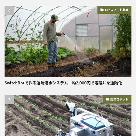
DIYスマート農業
SwitchBotで作る遠隔潅水システム｜約2,000円で電磁弁を遠隔化
農業ロボット