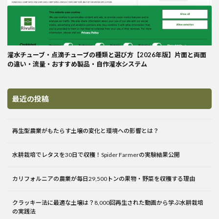
灌水チューブ・点滴チューブの種類と選び方【2026年版】片面と両面
の違い・流量・おすすめ製品・自作灌水システム
最近の投稿
再生型農業がもたらす土壌の変化と環境への影響とは？
水耕栽培でレタスを30日で収穫！Spider Farmerの実験結果公開
カリフォルニアの農業が毎日29,500トンの果物・野菜を収穫する理由
クラッキー法に最適な土壌は？8,000回再生された動画から学ぶ水耕栽培
の実践法