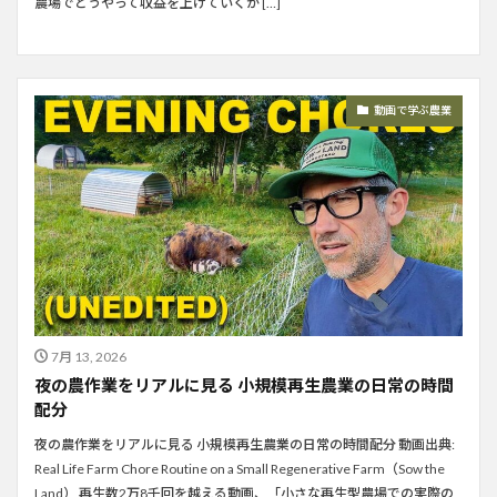
農場でどうやって収益を上げていくか […]
動画で学ぶ農業
7月 13, 2026
夜の農作業をリアルに見る 小規模再生農業の日常の時間
配分
夜の農作業をリアルに見る 小規模再生農業の日常の時間配分 動画出典:
Real Life Farm Chore Routine on a Small Regenerative Farm（Sow the
Land） 再生数2万8千回を越える動画、「小さな再生型農場での実際の