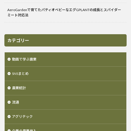
AeroGardenで育てたパティオベビーなエグGPLANTの成長とスパイダー
ミート対応法
カテゴリー
動画で学ぶ農業
SNSまとめ
農業統計
流通
アグリテック
企業の農業参入