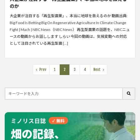
のか
大企業が注目する「再生型農業」、本当に地球を救えるのか 動画出典:
Big Food Is Betting Big On Regenerative Agriculture In Climate Change
Fight | Mach | NBC News（NBC News） 再生型農業の話題を、NBCニュ
ースの動画からお話しします しらい 今回の動画は、気候変動への対応
として注目されている再生型農 […]
Prev
1
2
3
4
Next