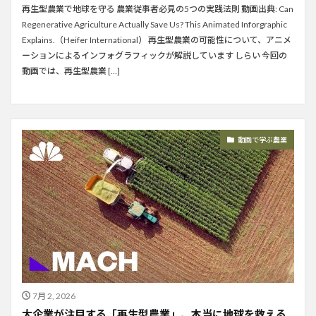
再生型農業で地球を守る 農業従事者必見の5つの実践法則 動画出典: Can
Regenerative Agriculture Actually Save Us? This Animated Inforgraphic
Explains.（Heifer International） 再生型農業の可能性について、アニメ
ーションによるインフォグラフィックが解説しています しらい 今回の
動画では、再生型農業 […]
動画で学ぶ農業
7月 2, 2026
大企業が注目する「再生型農業」、本当に地球を救える