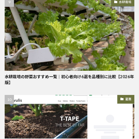
水耕栽培
水耕栽培の野菜おすすめ一覧｜初心者向け6選を品種別に比較【2026年
版】
灌漑