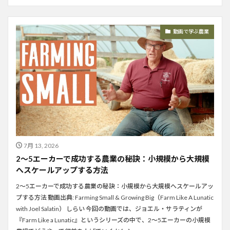
動画で学ぶ農業
7月 13, 2026
2〜5エーカーで成功する農業の秘訣：小規模から大規模
へスケールアップする方法
2〜5エーカーで成功する農業の秘訣：小規模から大規模へスケールアッ
プする方法 動画出典: Farming Small & Growing Big（Farm Like A Lunatic
with Joel Salatin） しらい 今回の動画では、ジョエル・サラティンが
『Farm Like a Lunatic』というシリーズの中で、2〜5エーカーの小規模