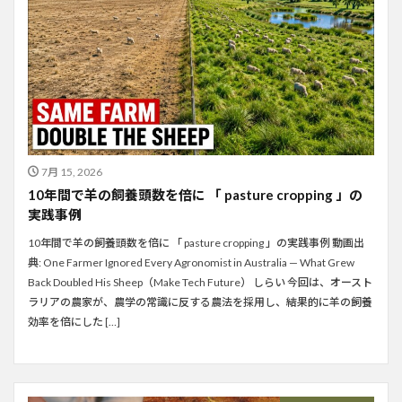
7月 15, 2026
10年間で羊の飼養頭数を倍に 「 pasture cropping 」の
実践事例
10年間で羊の飼養頭数を倍に 「 pasture cropping 」の実践事例 動画出
典: One Farmer Ignored Every Agronomist in Australia — What Grew
Back Doubled His Sheep（Make Tech Future） しらい 今回は、オースト
ラリアの農家が、農学の常識に反する農法を採用し、結果的に羊の飼養
効率を倍にした […]