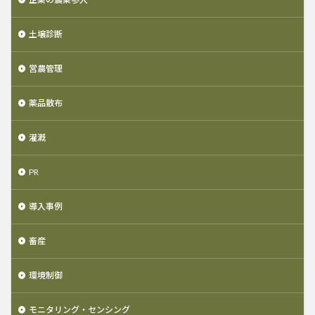
土壌診断
営農管理
薬品散布
灌漑
PR
導入事例
畜産
環境制御
モニタリング・センシング