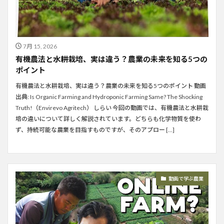
7月 15, 2026
有機農法と水耕栽培、実は違う？農業の未来を知る5つの
ポイント
有機農法と水耕栽培、実は違う？農業の未来を知る5つのポイント 動画
出典: Is Organic Farming and Hydroponic Farming Same? The Shocking
Truth!（Envirevo Agritech） しらい 今回の動画では、有機農法と水耕栽
培の違いについて詳しく解説されています。どちらも化学物質を使わ
ず、持続可能な農業を目指すものですが、そのアプロー […]
動画で学ぶ農業