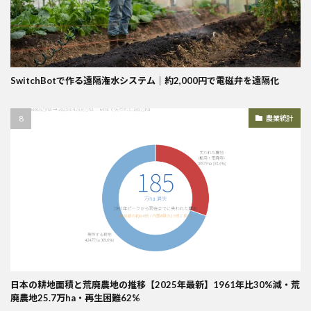
SwitchBotで作る遠隔潅水システム｜約2,000円で電磁弁を遠隔化
農業統計
日本の耕地面積と荒廃農地の推移【2025年最新】1961年比30%減・荒
廃農地25.7万ha・再生困難62%