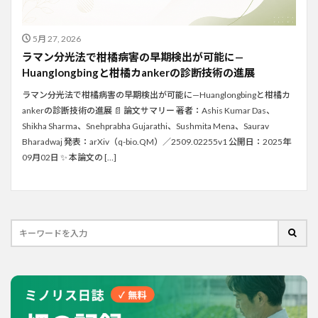
5月 27, 2026
ラマン分光法で柑橘病害の早期検出が可能に—
Huanglongbingと柑橘カankerの診断技術の進展
ラマン分光法で柑橘病害の早期検出が可能に—Huanglongbingと柑橘カ
ankerの診断技術の進展 📄 論文サマリー 著者：Ashis Kumar Das、
Shikha Sharma、Snehprabha Gujarathi、Sushmita Mena、Saurav
Bharadwaj 発表：arXiv（q-bio.QM）／2509.02255v1 公開日：2025年
09月02日 ✨ 本論文の […]