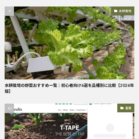
水耕栽培
水耕栽培の野菜おすすめ一覧｜初心者向け6選を品種別に比較【2026年
版】
灌漑