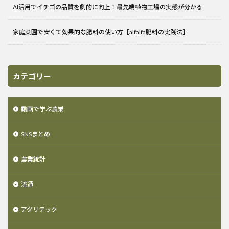
AI活用でイチゴの品質を劇的に向上！最先端植物工場の実態が分かる
家庭菜園で安くて効果的な肥料の使い方【alfalfa肥料の実践法】
カテゴリー
動画で学ぶ農業
SNSまとめ
農業統計
流通
アグリテック