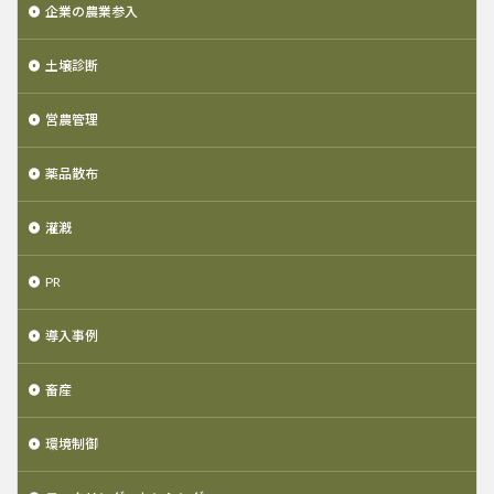
企業の農業参入
土壌診断
営農管理
薬品散布
灌漑
PR
導入事例
畜産
環境制御