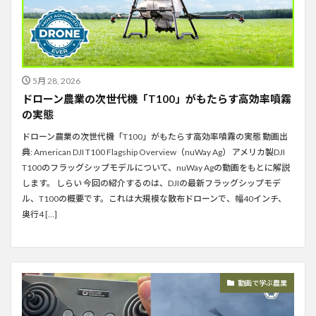
5月 28, 2026
ドローン農業の次世代機「T100」がもたらす高効率噴霧
の実態
ドローン農業の次世代機「T100」がもたらす高効率噴霧の実態 動画出
典: American DJI T100 Flagship Overview（nuWay Ag） アメリカ製DJI
T100のフラッグシップモデルについて、nuWay Agの動画をもとに解説
します。 しらい 今回の紹介するのは、DJIの最新フラッグシップモデ
ル、T100の概要です。これは大規模な散布ドローンで、幅40インチ、
奥行4 […]
動画で学ぶ農業