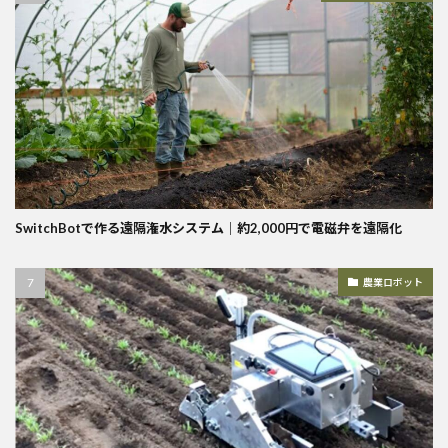
SwitchBotで作る遠隔潅水システム｜約2,000円で電磁弁を遠隔化
農業ロボット