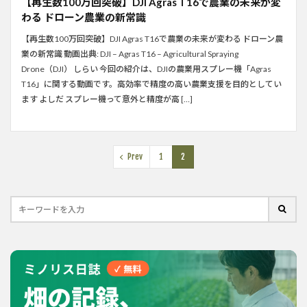
【再生数100万回突破】DJI Agras T16で農業の未来が変
わる ドローン農業の新常識
【再生数100万回突破】DJI Agras T16で農業の未来が変わる ドローン農
業の新常識 動画出典: DJI – Agras T16 – Agricultural Spraying
Drone（DJI） しらい 今回の紹介は、DJIの農業用スプレー機「Agras
T16」に関する動画です。高効率で精度の高い農業支援を目的としてい
ます よしだ スプレー機って意外と精度が高 […]
Prev
1
2