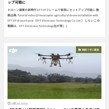
ップ可能に
ドローン農業の新時代 EFT EPフレームで簡単にセットアップ可能に 動
画出典: Tutorial video || Hexacopter agricultural drone installation with
EFT EP drone frame（EFT Electronic Technology Co. Ltd.） しらい この
動画は、EFT Electronic Technology社が発 […]
動画で学ぶ農業
5月 26, 2026