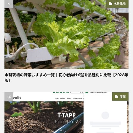
水耕栽培
水耕栽培の野菜おすすめ一覧｜初心者向け6選を品種別に比較【2026年
版】
灌漑