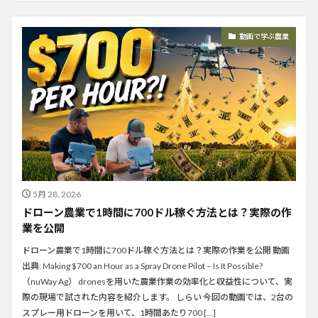
動画で学ぶ農業
5月 28, 2026
ドローン農業で1時間に700ドル稼ぐ方法とは？実際の作
業を公開
ドローン農業で1時間に700ドル稼ぐ方法とは？実際の作業を公開 動画
出典: Making $700 an Hour as a Spray Drone Pilot – Is It Possible?
（nuWay Ag） dronesを用いた農業作業の効率化と収益性について、実
際の現場で試された内容を紹介します。 しらい 今回の動画では、2台の
スプレー用ドローンを用いて、1時間あたり700 […]