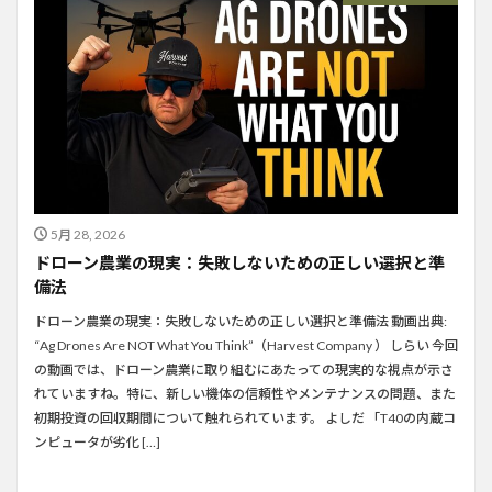
5月 28, 2026
ドローン農業の現実：失敗しないための正しい選択と準
備法
ドローン農業の現実：失敗しないための正しい選択と準備法 動画出典:
“Ag Drones Are NOT What You Think”（Harvest Company ） しらい 今回
の動画では、ドローン農業に取り組むにあたっての現実的な視点が示さ
れていますね。特に、新しい機体の信頼性やメンテナンスの問題、また
初期投資の回収期間について触れられています。 よしだ 「T40の内蔵コ
ンピュータが劣化 […]