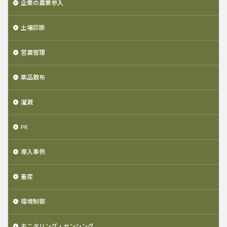
企業の農業参入
土壌診断
営農管理
薬品散布
灌漑
PR
導入事例
畜産
環境制御
モニタリング・センシング