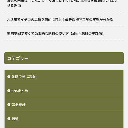
農業の未来は「つながり」で決まる！IoTとAIが生産性を飛躍的に向上さ
せる理由
AI活用でイチゴの品質を劇的に向上！最先端植物工場の実態が分かる
家庭菜園で安くて効果的な肥料の使い方【alfalfa肥料の実践法】
カテゴリー
動画で学ぶ農業
SNSまとめ
農業統計
流通