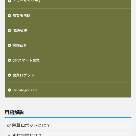
トレーサビリティ
病害虫防除
用語解説
書籍紹介
DIYスマート農業
農業ロボット
Uncategorized
用語解説
🌿 除草ロボットとは？
💧 水耕栽培とは？