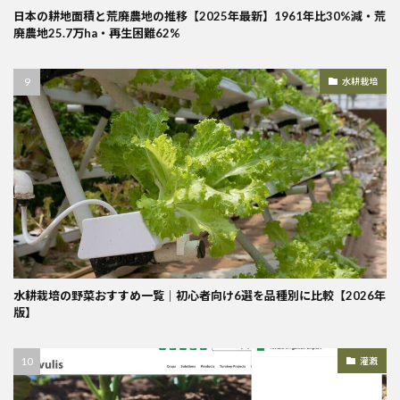
日本の耕地面積と荒廃農地の推移【2025年最新】1961年比30%減・荒
廃農地25.7万ha・再生困難62%
水耕栽培
水耕栽培の野菜おすすめ一覧｜初心者向け6選を品種別に比較【2026年
版】
灌漑