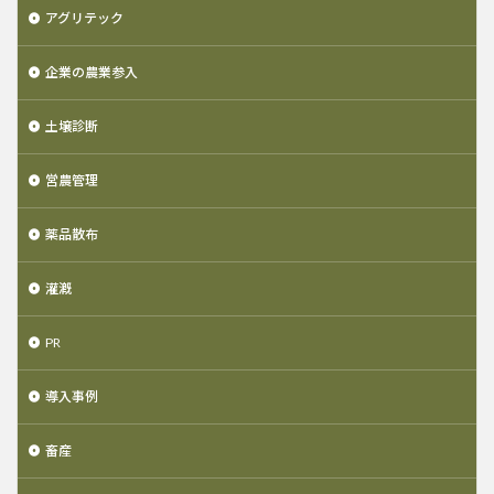
アグリテック
企業の農業参入
土壌診断
営農管理
薬品散布
灌漑
PR
導入事例
畜産