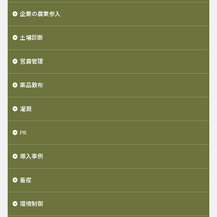
企業の農業参入
土壌診断
営農管理
薬品散布
灌漑
PR
導入事例
畜産
環境制御