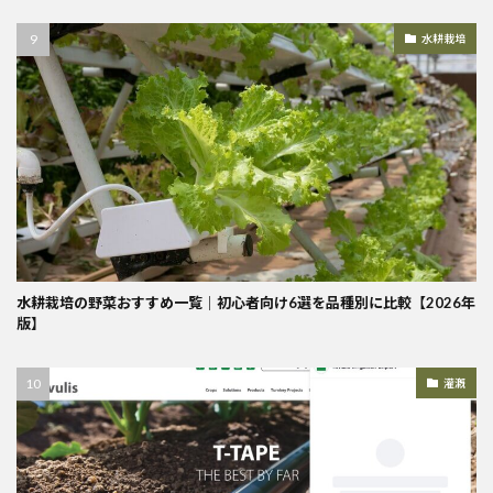
水耕栽培
水耕栽培の野菜おすすめ一覧｜初心者向け6選を品種別に比較【2026年
版】
灌漑