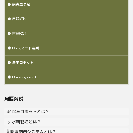
病害虫防除
用語解説
書籍紹介
DIYスマート農業
農業ロボット
Uncategorized
用語解説
🌿 除草ロボットとは？
💧 水耕栽培とは？
🌡️ 環境制御システムとは？