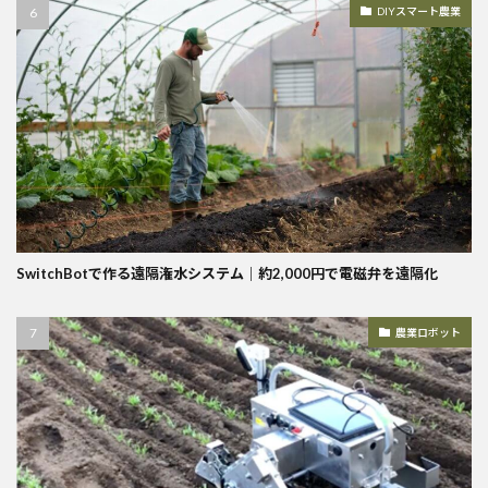
DIYスマート農業
SwitchBotで作る遠隔潅水システム｜約2,000円で電磁弁を遠隔化
農業ロボット