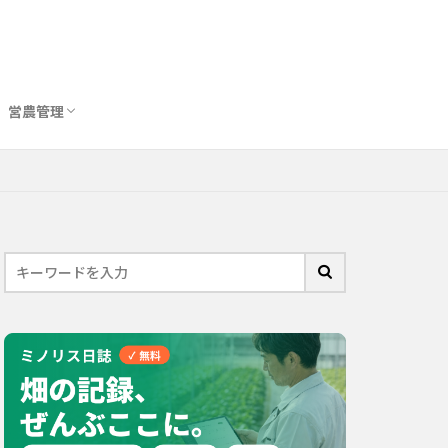
営農管理
圃場管理アプリおすすめ10選
農業用トイレ比較
バイオスティミュラント完全ガイド