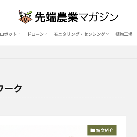
ロボット
ドローン
モニタリング・センシング
植物工場
業ロボットメーカー比較15社
ドローン農薬散布の代行業者比較
ハウス用遮光剤・遮熱剤の比較
農業用環境制御システム比較
ワーク
論文紹介