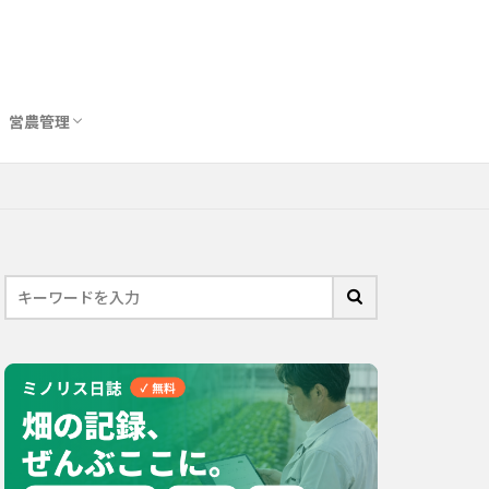
営農管理
圃場管理アプリおすすめ10選
農業用トイレ比較
バイオスティミュラント完全ガイド