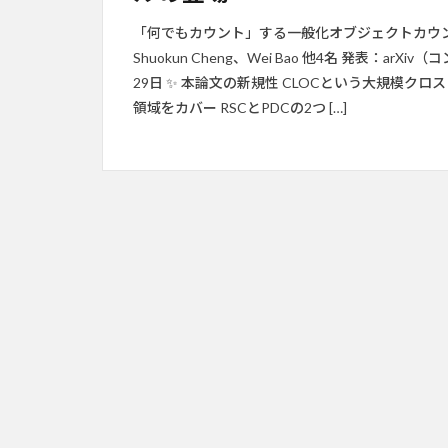
「何でもカウント」する一般化オブジェクトカウンティン
Shuokun Cheng、Wei Bao 他4名 発表：arX
29日 ✨ 本論文の新規性 CLOCという大規模
領域をカバー RSCとPDCの2つ […]