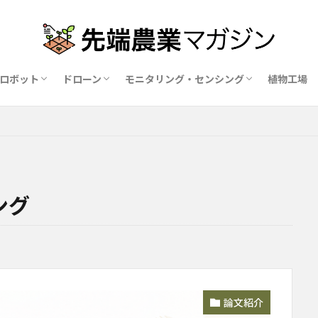
ロボット
ドローン
モニタリング・センシング
植物工場
業ロボットメーカー比較15社
ドローン農薬散布の代行業者比較
ハウス用遮光剤・遮熱剤の比較
農業用環境制御システム比較
ング
論文紹介