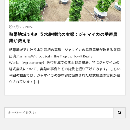
5月 28, 2026
熱帯地域でも叶う水耕栽培の実態：ジャマイカの垂直農
業が教える
熱帯地域でも叶う水耕栽培の実態：ジャマイカの垂直農業が教える 動画
出典: Farming Without Soil in the Tropics: How It Really
Works（Agrotonomy） 热带地域での無土栽培農法、特にジャマイカの
塔式農法について、実際の事例とその背景を掘り下げてみます。 しらい
今回の動画では、ジャマイカの都市部に設置された塔式農法の実例が紹
介されています […]