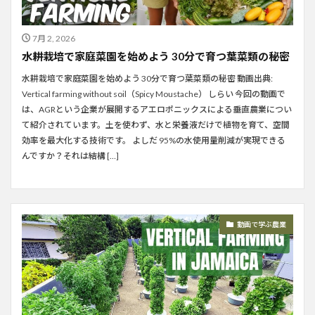
7月 2, 2026
水耕栽培で家庭菜園を始めよう 30分で育つ葉菜類の秘密
水耕栽培で家庭菜園を始めよう 30分で育つ葉菜類の秘密 動画出典:
Vertical farming without soil（Spicy Moustache） しらい 今回の動画で
は、AGRという企業が展開するアエロポニックスによる垂直農業につい
て紹介されています。土を使わず、水と栄養液だけで植物を育て、空間
効率を最大化する技術です。 よしだ 95%の水使用量削減が実現できる
んですか？それは結構 […]
動画で学ぶ農業