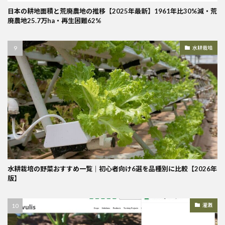
日本の耕地面積と荒廃農地の推移【2025年最新】1961年比30%減・荒
廃農地25.7万ha・再生困難62%
水耕栽培
水耕栽培の野菜おすすめ一覧｜初心者向け6選を品種別に比較【2026年
版】
灌漑