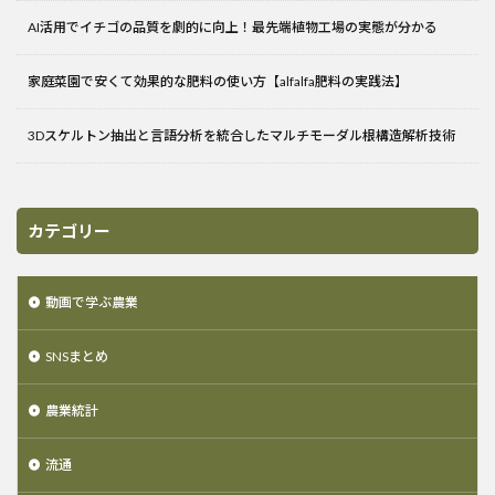
AI活用でイチゴの品質を劇的に向上！最先端植物工場の実態が分かる
家庭菜園で安くて効果的な肥料の使い方【alfalfa肥料の実践法】
3Dスケルトン抽出と言語分析を統合したマルチモーダル根構造解析技術
カテゴリー
動画で学ぶ農業
SNSまとめ
農業統計
流通