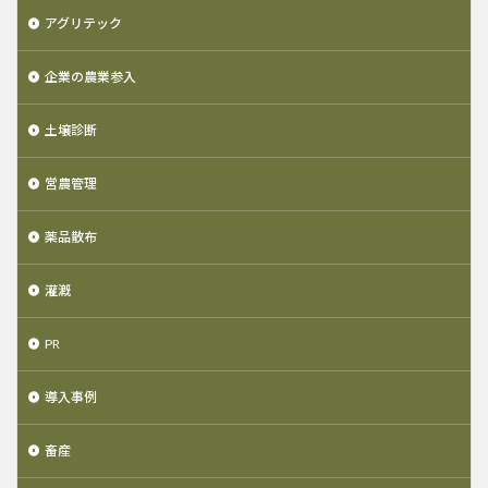
アグリテック
企業の農業参入
土壌診断
営農管理
薬品散布
灌漑
PR
導入事例
畜産