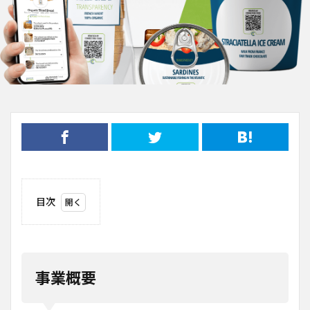
目次
1
事業
概要
2
事業概要
ビジ
ネス
モデ