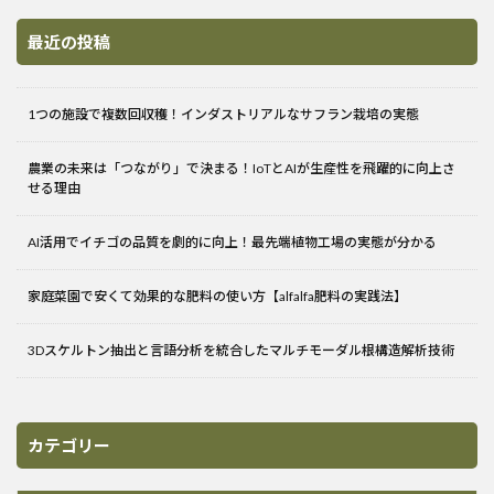
最近の投稿
1つの施設で複数回収穫！インダストリアルなサフラン栽培の実態
農業の未来は「つながり」で決まる！IoTとAIが生産性を飛躍的に向上さ
せる理由
AI活用でイチゴの品質を劇的に向上！最先端植物工場の実態が分かる
家庭菜園で安くて効果的な肥料の使い方【alfalfa肥料の実践法】
3Dスケルトン抽出と言語分析を統合したマルチモーダル根構造解析技術
カテゴリー