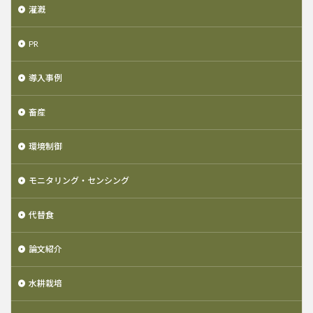
灌漑
PR
導入事例
畜産
環境制御
モニタリング・センシング
代替食
論文紹介
水耕栽培