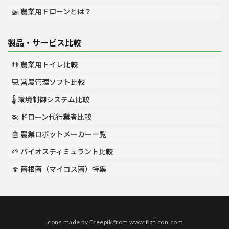
🚁 農業用ドローンとは？
製品・サービス比較
🚻 農業用トイレ比較
💻 営農管理ソフト比較
🌡️ 環境制御システム比較
🚁 ドローン代行業者比較
🤖 農業ロボットメーカー一覧
🌱 バイオスティミュラント比較
🍄 菌根菌（マイコス菌）特集
Icons made by
Freepik
from
www.flaticon.com