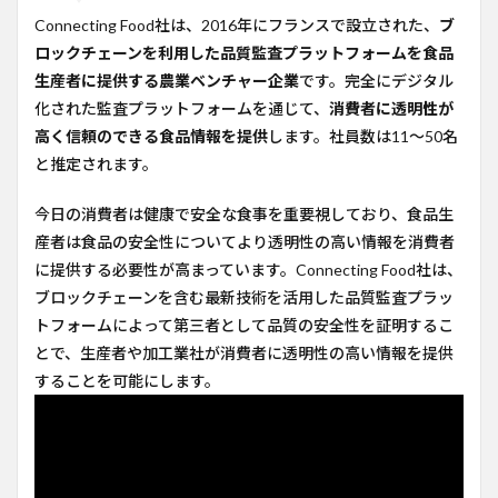
ル
Connecting Food社は、2016年にフランスで設立された、
ブ
3
ロックチェーンを利用した品質監査プラットフォームを食品
テク
生産者に提供する農業ベンチャー企業
です。完全にデジタル
ノロ
化された監査プラットフォームを通じて、
消費者に透明性が
ジー
高く信頼のできる食品情報を提供
します。社員数は11〜50名
4
と推定されます。
今後
の計
画
今日の消費者は健康で安全な食事を重要視しており、食品生
産者は食品の安全性についてより透明性の高い情報を消費者
5
コメ
に提供する必要性が高まっています。Connecting Food社は、
ント
ブロックチェーンを含む最新技術を活用した品質監査プラッ
6
トフォームによって第三者として品質の安全性を証明するこ
参考
とで、生産者や加工業社が消費者に透明性の高い情報を提供
URL
することを可能にします。